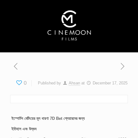
0
Published by
Ahsan
at
December 17, 2025
ইস্পোর্টস বেটিংয়ের মূল ধারণা 7D Bet প্লেয়ারদের জন্য
ইতিহাস এবং উদ্ভব