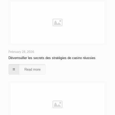
February 28, 2026
Déverrouiller les secrets des stratégies de casino réussies
Read more