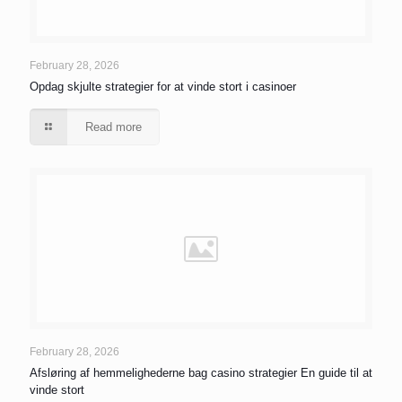
February 28, 2026
Opdag skjulte strategier for at vinde stort i casinoer
Read more
February 28, 2026
Afsløring af hemmelighederne bag casino strategier En guide til at
vinde stort