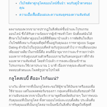
เว็บไซต์หาคู่กลูโคสออนไลน์ชั้นนำ: พบกับคู่น้ำตาลของ
คุณ
ความเอื้อเฟื้อเผื่อแผ่และความสมดุลของความสัมพันธ์
ผลงานของพวกเขาอาจปรากฏในสิ่งพิมพ์ชั้นนำและโปรแกรม
ออนไลน์ ซึ่งได้รับความนิยมจากผู้เข้าชมทั่วโลก นับตั้งแต่ฉันได้
ศึกษาเว็บไซต์หาคู่ออนไลน์ที่ดีที่สุดมาบ้างแล้ว การตัดสินใจเลือก
เว็บไซต์ที่เหมาะกับคุณที่สุดก็ขึ้นอยู่กับคุณเอง การหาคู่แบบ Sugar
Dating ดำเนินไปในรูปแบบที่คล้ายกับรูปแบบทั่วไป การเปลี่ยนแปลง
เพียงอย่างเดียวในกรณีนี้คือ คนที่มีอายุมากกว่าและร่ำรวยกว่ามัก
มองหาการจับคู่แบบส่วนตัวหรือแบบรายวันกับคนหนุ่มสาวที่กำลัง
มองหาความสัมพันธ์ โดยทั่วไปแล้ว การลงทะเบียนเข้าร่วม
โปรแกรมจะใช้เวลาประมาณ 1 นาที เนื่องจากคุณจะต้องทำแบบ
ทดสอบตัวตนและโพสต์รูปถ่ายโปรไฟล์
กลูโคสเบบี้ คืออะไรกันแน่?
บางวัน เด็กทารกที่เป็นกลูโคสจะขอให้ผู้ชายให้เงินเขาหรือเธอเพื่อ
ใช้จ่ายเอง แต่ในแพลตฟอร์มของเรา กลุ่มคนที่ฉันนับถือชอบทำให้
ความฝันของพวกเขาเป็นจริง เรามาพูดถึงเคล็ดลับง่ายๆ ในการพบปะ
กับคุณแม่ที่เป็นกลูโคส ทั้งทางออนไลน์และแบบดั้งเดิม ประเด็นคือ
การรับคุณแม่ที่เป็นกลูโคสอาจเป็นหนึ่งในสิ่งที่น่าดึงดูดใจที่สุดที่