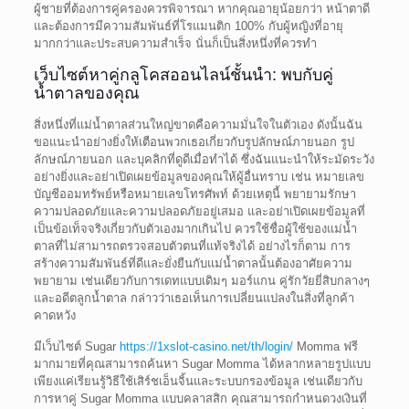
ผู้ชายที่ต้องการคู่ครองควรพิจารณา หากคุณอายุน้อยกว่า หน้าตาดี
และต้องการมีความสัมพันธ์ที่โรแมนติก 100% กับผู้หญิงที่อายุ
มากกว่าและประสบความสำเร็จ นั่นก็เป็นสิ่งหนึ่งที่ควรทำ
เว็บไซต์หาคู่กลูโคสออนไลน์ชั้นนำ: พบกับคู่
น้ำตาลของคุณ
สิ่งหนึ่งที่แม่น้ำตาลส่วนใหญ่ขาดคือความมั่นใจในตัวเอง ดังนั้นฉัน
ขอแนะนำอย่างยิ่งให้เตือนพวกเธอเกี่ยวกับรูปลักษณ์ภายนอก รูป
ลักษณ์ภายนอก และบุคลิกที่ดูดีเมื่อทำได้ ซึ่งฉันแนะนำให้ระมัดระวัง
อย่างยิ่งและอย่าเปิดเผยข้อมูลของคุณให้ผู้อื่นทราบ เช่น หมายเลข
บัญชีออมทรัพย์หรือหมายเลขโทรศัพท์ ด้วยเหตุนี้ พยายามรักษา
ความปลอดภัยและความปลอดภัยอยู่เสมอ และอย่าเปิดเผยข้อมูลที่
เป็นข้อเท็จจริงเกี่ยวกับตัวเองมากเกินไป ควรใช้ชื่อผู้ใช้ของแม่น้ำ
ตาลที่ไม่สามารถตรวจสอบตัวตนที่แท้จริงได้ อย่างไรก็ตาม การ
สร้างความสัมพันธ์ที่ดีและยั่งยืนกับแม่น้ำตาลนั้นต้องอาศัยความ
พยายาม เช่นเดียวกับการเดทแบบเดิมๆ มอร์แกน คู่รักวัยยี่สิบกลางๆ
และอดีตลูกน้ำตาล กล่าวว่าเธอเห็นการเปลี่ยนแปลงในสิ่งที่ลูกค้า
คาดหวัง
มีเว็บไซต์ Sugar
https://1xslot-casino.net/th/login/
Momma ฟรี
มากมายที่คุณสามารถค้นหา Sugar Momma ได้หลากหลายรูปแบบ
เพียงแค่เรียนรู้วิธีใช้เสิร์ชเอ็นจิ้นและระบบกรองข้อมูล เช่นเดียวกับ
การหาคู่ Sugar Momma แบบคลาสสิก คุณสามารถกำหนดวงเงินที่