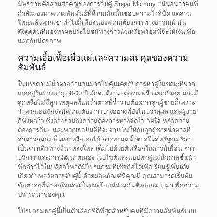
มิตรภาพคือส่วนสำคัญของการจับคู่ Sugar Mommy แน่นอนว่าคนที่
กำลังมองหาความสัมพันธ์ที่ดีร่วมกันนั้นชอบความใกล้ชิด แต่ส่วน
ใหญ่แล้วพวกเขาทำไปก็เพื่อสนองความต้องการทางอารมณ์ มัน
ดึงดูดคนที่มองหาผลประโยชน์ทางการเงินหรือพร้อมที่จะให้เงินเพื่อ
แลกกับมิตรภาพ
ความเอื้อเฟื้อเผื่อแผ่และความสมดุลของความ
สัมพันธ์
ในบรรดาแม่น้ำตาลจำนวนมากไม่คุ้นเคยกับการหาคู่ในขณะที่พวก
เธออยู่ในช่วงอายุ 30-60 ปี มักจะมีงานแต่งงานหรือแยกกันอยู่ และมี
ลูกหรือไม่มีลูก เหตุผลที่แม่น้ำตาลที่ร่ำรวยต้องการลูกผู้ชายก็เพราะ
ว่าพวกเธอมักจะมีความต้องการบางอย่างที่ยังไม่บรรลุผล และผู้ชาย
ก็พึงพอใจ ซึ่งอาจรวมถึงความต้องการทางจิตใจ จิตใจ หรือความ
ต้องการอื่นๆ และพวกเธอยินดีที่จะจ่ายเงินให้กับลูกผู้ชายน้ำตาลที่
สามารถมองเห็นเขาหรือเธอได้ การหาแม่น้ำตาลในสหรัฐอเมริกา
เป็นการเดินทางที่น่าหลงใหล เต็มไปด้วยตัวเลือกในการมีเพื่อน การ
บริการ และการพัฒนาตนเอง เว็บไซต์และแอปหาคู่แม่น้ำตาลชั้นนำ
ที่กล่าวไว้ในบล็อกโพสต์มีโปรแกรมที่เชื่อถือได้เพื่อเรียนรู้เพิ่มเติม
เกี่ยวกับพลวัตการจับคู่นี้ ด้วยผลิตภัณฑ์ที่คุณมี คุณสามารถเริ่มต้น
ข้อตกลงที่น่าพอใจและเป็นประโยชน์ร่วมกันซึ่งออกแบบมาเพื่อความ
ปรารถนาของคุณ
โปรแกรมหาคู่นี้เป็นตัวเลือกที่ดีที่สุดสำหรับคนที่มีความสัมพันธ์แบบ