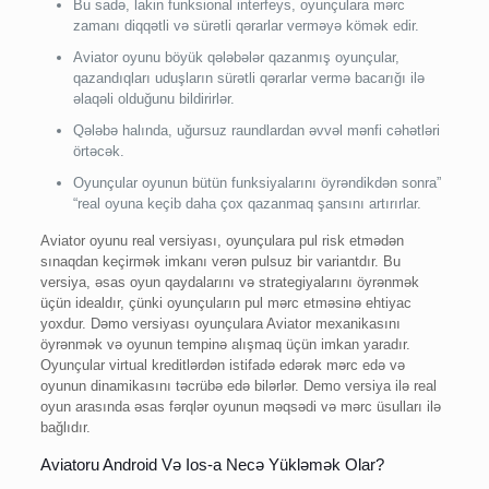
Bu sadə, lakin funksional interfeys, oyunçulara mərc
zamanı diqqətli və sürətli qərarlar verməyə kömək edir.
Aviator oyunu böyük qələbələr qazanmış oyunçular,
qazandıqları uduşların sürətli qərarlar vermə bacarığı ilə
əlaqəli olduğunu bildirirlər.
Qələbə halında, uğursuz raundlardan əvvəl mənfi cəhətləri
örtəcək.
Oyunçular oyunun bütün funksiyalarını öyrəndikdən sonra”
“real oyuna keçib daha çox qazanmaq şansını artırırlar.
Aviator oyunu real versiyası, oyunçulara pul risk etmədən
sınaqdan keçirmək imkanı verən pulsuz bir variantdır. Bu
versiya, əsas oyun qaydalarını və strategiyalarını öyrənmək
üçün idealdır, çünki oyunçuların pul mərc etməsinə ehtiyac
yoxdur. Dəmo versiyası oyunçulara Aviator mexanikasını
öyrənmək və oyunun tempinə alışmaq üçün imkan yaradır.
Oyunçular virtual kreditlərdən istifadə edərək mərc edə və
oyunun dinamikasını təcrübə edə bilərlər. Demo versiya ilə real
oyun arasında əsas fərqlər oyunun məqsədi və mərc üsulları ilə
bağlıdır.
Aviatoru Android Və Ios-a Necə Yükləmək Olar?