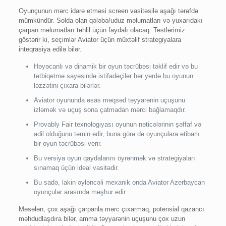
Oyunçunun mərc idarə etməsi screen vasitəsilə aşağı tərəfdə
mümkündür. Solda olan qələbə/uduz məlumatları və yuxarıdakı
çarpan məlumatları təhlil üçün faydalı olacaq. Testlərimiz
göstərir ki, seçimlər Aviator üçün müxtəlif strategiyalara
inteqrasiya edilə bilər.
Həyəcanlı və dinamik bir oyun təcrübəsi təklif edir və bu
tətbiqetmə sayəsində istifadəçilər hər yerdə bu oyunun
ləzzətini çıxara bilərlər.
Aviator oyununda əsas məqsəd təyyarənin uçuşunu
izləmək və uçuş sona çatmadan mərci bağlamaqdır.
Provably Fair texnologiyası oyunun nəticələrinin şəffaf və
adil olduğunu təmin edir, buna görə də oyunçulara etibarlı
bir oyun təcrübəsi verir.
Bu versiya oyun qaydalarını öyrənmək və strategiyaları
sınamaq üçün ideal vasitədir.
Bu sadə, lakin əyləncəli mexanik onda Aviator Azerbaycan
oyunçular arasında məşhur edir.
Məsələn, çox aşağı çarpanla mərc çıxarmaq, potensial qazancı
məhdudlaşdıra bilər, amma təyyarənin uçuşunu çox uzun