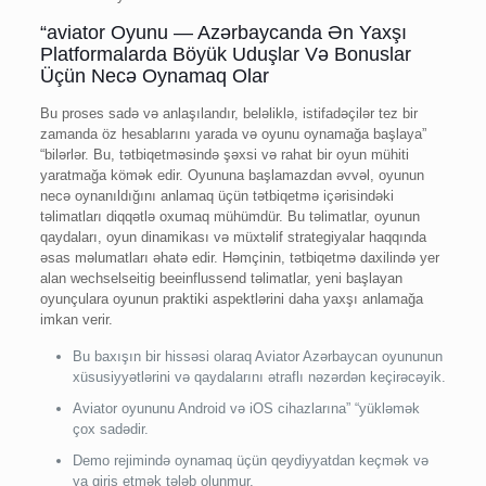
“aviator Oyunu — Azərbaycanda Ən Yaxşı
Platformalarda Böyük Uduşlar Və Bonuslar
Üçün Necə Oynamaq Olar
Bu proses sadə və anlaşılandır, beləliklə, istifadəçilər tez bir
zamanda öz hesablarını yarada və oyunu oynamağa başlaya”
“bilərlər. Bu, tətbiqetməsində şəxsi və rahat bir oyun mühiti
yaratmağa kömək edir. Oyununa başlamazdan əvvəl, oyunun
necə oynanıldığını anlamaq üçün tətbiqetmə içərisindəki
təlimatları diqqətlə oxumaq mühümdür. Bu təlimatlar, oyunun
qaydaları, oyun dinamikası və müxtəlif strategiyalar haqqında
əsas məlumatları əhatə edir. Həmçinin, tətbiqetmə daxilində yer
alan wechselseitig beeinflussend təlimatlar, yeni başlayan
oyunçulara oyunun praktiki aspektlərini daha yaxşı anlamağa
imkan verir.
Bu baxışın bir hissəsi olaraq Aviator Azərbaycan oyununun
xüsusiyyətlərini və qaydalarını ətraflı nəzərdən keçirəcəyik.
Aviator oyununu Android və iOS cihazlarına” “yükləmək
çox sadədir.
Demo rejimində oynamaq üçün qeydiyyatdan keçmək və
ya giriş etmək tələb olunmur.