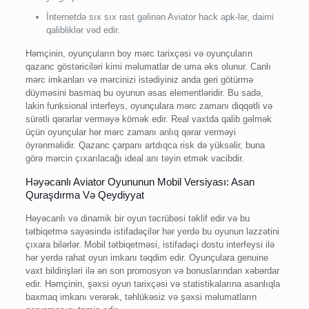
İnternetdə sıx sıx rast gəlinən Aviator hack apk-lər, daimi
qalibliklər vəd edir.
Həmçinin, oyunçuların boy mərc tarixçəsi və oyunçuların
qazanc göstəriciləri kimi məlumatlar de uma əks olunur. Canlı
mərc imkanları və mərcinizi istədiyiniz anda geri götürmə
düyməsini basmaq bu oyunun əsas elementləridir. Bu sadə,
lakin funksional interfeys, oyunçulara mərc zamanı diqqətli və
sürətli qərarlar verməyə kömək edir. Real vaxtda qalib gəlmək
üçün oyunçular hər mərc zamanı anlıq qərar verməyi
öyrənməlidir. Qazanc çarpanı artdıqca risk də yüksəlir, buna
görə mərcin çıxarılacağı ideal anı təyin etmək vacibdir.
Həyəcanlı Aviator Oyununun Mobil Versiyası: Asan
Quraşdırma Və Qeydiyyat
Həyəcanlı və dinamik bir oyun təcrübəsi təklif edir və bu
tətbiqetmə sayəsində istifadəçilər hər yerdə bu oyunun ləzzətini
çıxara bilərlər. Mobil tətbiqetməsi, istifadəçi dostu interfeysi ilə
hər yerdə rahat oyun imkanı təqdim edir. Oyunçulara genuine
vaxt bildirişləri ilə ən son promosyon və bonuslarından xəbərdar
edir. Həmçinin, şəxsi oyun tarixçəsi və statistikalarına asanlıqla
baxmaq imkanı verərək, təhlükəsiz və şəxsi məlumatların