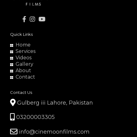
Quick Links
Home
Services
Videos
Gallery
About
Contact
Contact Us
Gulberg iii Lahore, Pakistan
03200003305
info@cinemoonfilms.com