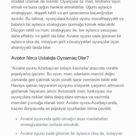
müddət izləmək də risklidir. Oyunçular öz mərc limitlərini təyin
etməli və buna uyğun hərəkət etməlidirlər. Uğurlu əyləncə
strategiyası, diqqətli təhlil və ani qərarvermə bacarığından
asılıdır. Bu təlimat, oyunçulara Aviator oyunu müvəffəqiyyətli və
balanslı bir əyləncə strategiyası qurmağa kömək edəcəkdir.
Düzgün təhlil və mərc strategiyası ilə, hər əyləncə sessiyası
daha effektiv və gəlirli ola bilər. Aviator oyunu sadə görünən bir
əyləncə olsa da, müəyyən gizli xüsusiyyətləri oyunçular üçün
əhəmiyyətli landa bilər.
Aviator Necə Ustalıqla Oynamaq Olar?
“Aviator oyunu Azerbaycan onlayn kazinolar arasında sürətlə
populyarlıq qazanır. Bu oyun, mərc edənlərin mərcini doğru
zamanda geri çəkmək üçün sürətli qərar verməsini tələb edir.
Havaya qalxan təyyarənin uçuşunu izləyərək çarpanın artmasını
gözləmək həyəcanı artırır. Avtomatik mərc funksiyası isə
oyunçulara riskləri daha dəqiq idarə etməyə və vaxtında
mərcdən çıxmağa olanak verir. Aviator oyunu Azərbaycanda,
kazino dünyasında ən populyar oyunlardan birinə çevrilib.
Aviator oyununda qalib olmağın əsas məsləhətləri
strategiyalardan istifadə etməkdir.
Aviator oyunu sadə görünən bir əyləncə olsa da, müəyyən