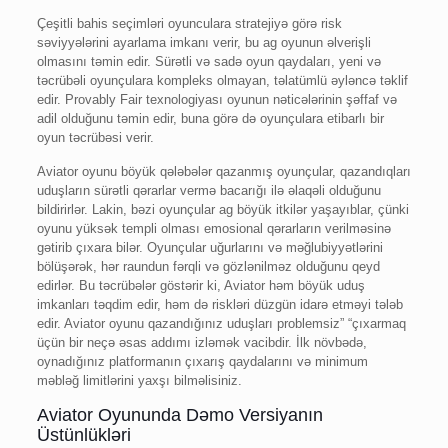
Çeşitli bahis seçimləri oyunculara stratejiyə görə risk
səviyyələrini ayarlama imkanı verir, bu ag oyunun əlverişli
olmasını təmin edir. Sürətli və sadə oyun qaydaları, yeni və
təcrübəli oyunçulara kompleks olmayan, təlatümlü əyləncə təklif
edir. Provably Fair texnologiyası oyunun nəticələrinin şəffaf və
adil olduğunu təmin edir, buna görə də oyunçulara etibarlı bir
oyun təcrübəsi verir.
Aviator oyunu böyük qələbələr qazanmış oyunçular, qazandıqları
uduşların sürətli qərarlar vermə bacarığı ilə əlaqəli olduğunu
bildirirlər. Lakin, bəzi oyunçular ag böyük itkilər yaşayıblar, çünki
oyunu yüksək templi olması emosional qərarların verilməsinə
gətirib çıxara bilər. Oyunçular uğurlarını və məğlubiyyətlərini
bölüşərək, hər raundun fərqli və gözlənilməz olduğunu qeyd
edirlər. Bu təcrübələr göstərir ki, Aviator həm böyük uduş
imkanları təqdim edir, həm də riskləri düzgün idarə etməyi tələb
edir. Aviator oyunu qazandığınız uduşları problemsiz” “çıxarmaq
üçün bir neçə əsas addımı izləmək vacibdir. İlk növbədə,
oynadığınız platformanın çıxarış qaydalarını və minimum
məbləğ limitlərini yaxşı bilməlisiniz.
Aviator Oyununda Dəmo Versiyanın
Üstünlükləri