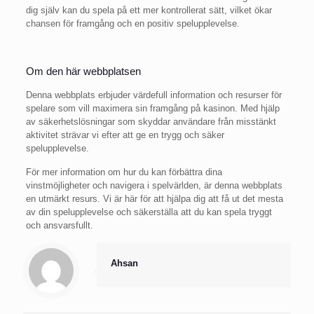
dig själv kan du spela på ett mer kontrollerat sätt, vilket ökar
chansen för framgång och en positiv spelupplevelse.
Om den här webbplatsen
Denna webbplats erbjuder värdefull information och resurser för
spelare som vill maximera sin framgång på kasinon. Med hjälp
av säkerhetslösningar som skyddar användare från misstänkt
aktivitet strävar vi efter att ge en trygg och säker
spelupplevelse.
För mer information om hur du kan förbättra dina
vinstmöjligheter och navigera i spelvärlden, är denna webbplats
en utmärkt resurs. Vi är här för att hjälpa dig att få ut det mesta
av din spelupplevelse och säkerställa att du kan spela tryggt
och ansvarsfullt.
Ahsan