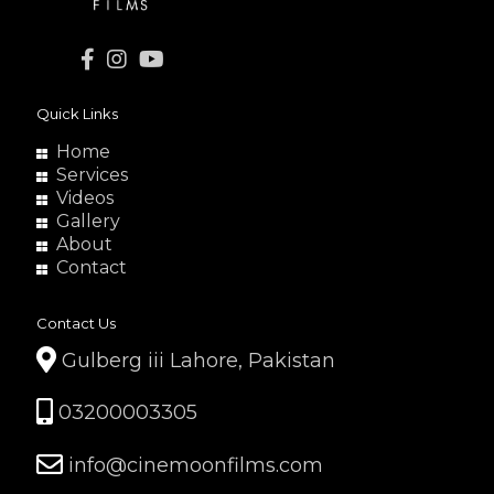
Quick Links
Home
Services
Videos
Gallery
About
Contact
Contact Us
Gulberg iii Lahore, Pakistan
03200003305
info@cinemoonfilms.com