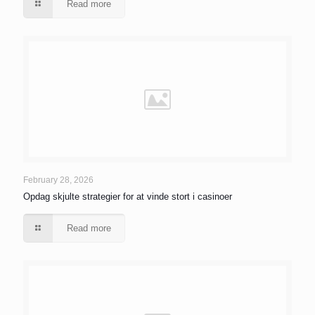
Read more
February 28, 2026
Opdag skjulte strategier for at vinde stort i casinoer
Read more