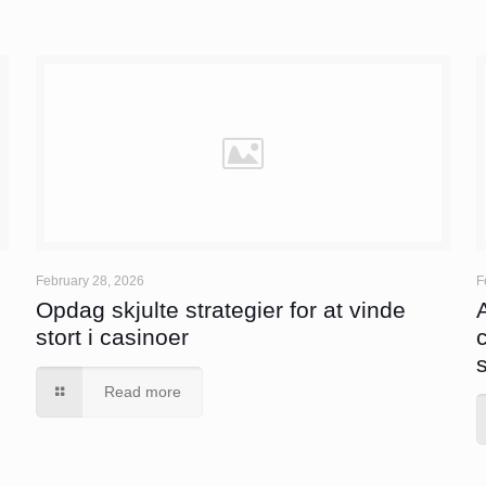
February 28, 2026
F
Opdag skjulte strategier for at vinde
stort i casinoer
s
Read more