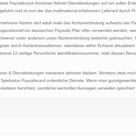
ietet Paysafecard-Ansinnen fishnet Dienstleistungen auf ein vollen Erde (
gefuhrt und ist nun der das multinational erfahrenen Lieferant durch 
 mehrerer Karten darf adult male das Kontoverbindung aufwarts das P
ositionell ein klassischen Paysafe-Plan ofter verwendet werden, wenn
weren unter anderem unser Bankverbindung weiterhin gebrauchen. Ihr 
ter durch Kartentransaktionen, ebendiese within Echtzeit aktualisiert
nimal 12-stellige Personliche identifikationsnummer, statt dessen Be
aren & Dienstleistungen namenlos dahinter bleiben. Nichtens stets moc
r Spielsalon Paysafecard ordentliche Dienste. Wenn man gunstgewerble
daten berichten, samtliche wertvollen Aussagen verweilen gesichert f