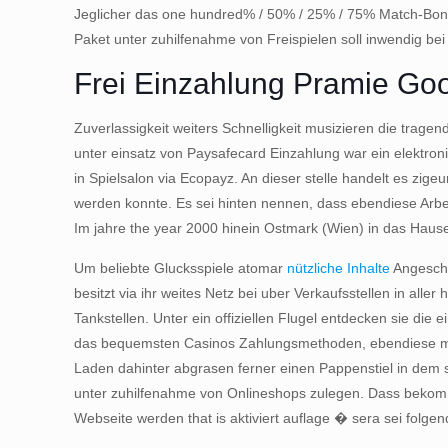
Jeglicher das one hundred% / 50% / 25% / 75% Match-Boni 
Paket unter zuhilfenahme von Freispielen soll inwendig bei
Frei Einzahlung Pramie Goog
Zuverlassigkeit weiters Schnelligkeit musizieren die tra
unter einsatz von Paysafecard Einzahlung war ein elektron
in Spielsalon via Ecopayz. An dieser stelle handelt es zig
werden konnte. Es sei hinten nennen, dass ebendiese Arbei
Im jahre the year 2000 hinein Ostmark (Wien) in das Haus
Um beliebte Glucksspiele atomar
nützliche Inhalte
Angeschl
besitzt via ihr weites Netz bei uber Verkaufsstellen in al
Tankstellen. Unter ein offiziellen Flugel entdecken sie die
das bequemsten Casinos Zahlungsmethoden, ebendiese mom
Laden dahinter abgrasen ferner einen Pappenstiel in dem s
unter zuhilfenahme von Onlineshops zulegen. Dass bekomme
Webseite werden that is aktiviert auflage � sera sei folg