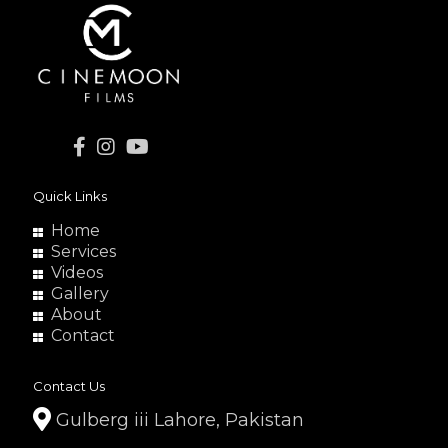
Quick Links
Home
Services
Videos
Gallery
About
Contact
Contact Us
Gulberg iii Lahore, Pakistan