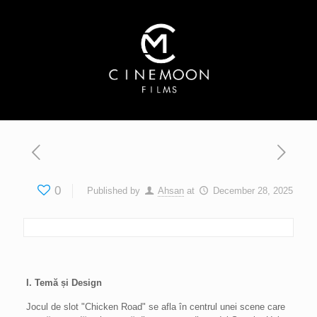
0
Published by
Ahsan
at
December 28, 2025
I. Temă și Design
Jocul de slot "Chicken Road" se afla în centrul unei scene care