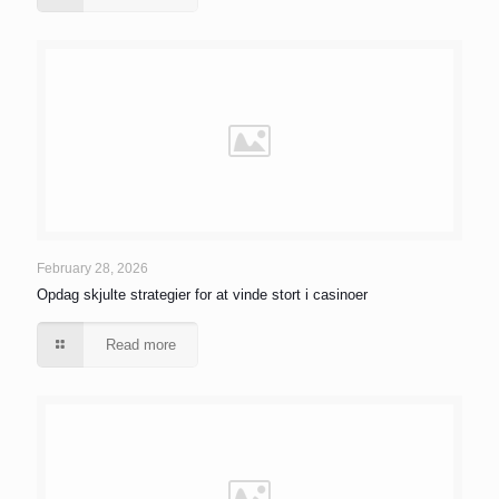
February 28, 2026
Opdag skjulte strategier for at vinde stort i casinoer
Read more