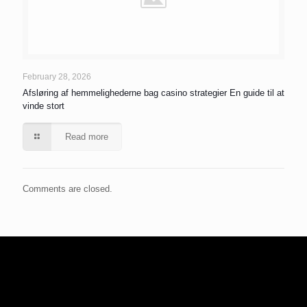
February 28, 2026
Afsløring af hemmelighederne bag casino strategier En guide til at
vinde stort
Read more
Comments are closed.