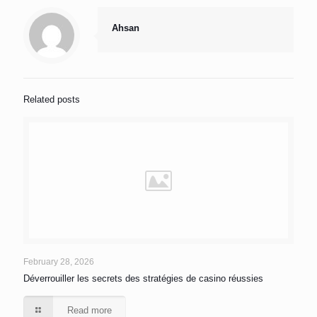
Ahsan
Related posts
February 28, 2026
Déverrouiller les secrets des stratégies de casino réussies
Read more