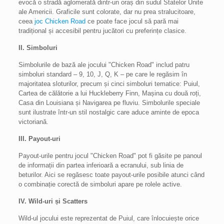
evocă o stradă aglomerată dintr-un oraș din sudul Statelor Unite
ale Americii. Graficile sunt colorate, dar nu prea stralucitoare,
ceea
joc Chicken Road
ce poate face jocul să pară mai
tradițional și accesibil pentru jucători cu preferințe clasice.
II. Simboluri
Simbolurile de bază ale jocului "Chicken Road" includ patru
simboluri standard – 9, 10, J, Q, K – pe care le regăsim în
majoritatea sloturilor, precum și cinci simboluri tematice: Puiul,
Cartea de călătorie a lui Huckleberry Finn, Mașina cu două roți,
Casa din Louisiana și Navigarea pe fluviu. Simbolurile speciale
sunt ilustrate într-un stil nostalgic care aduce aminte de epoca
victoriană.
III. Payout-uri
Payout-urile pentru jocul "Chicken Road" pot fi găsite pe panoul
de informații din partea inferioară a ecranului, sub linia de
beturilor. Aici se regăsesc toate payout-urile posibile atunci când
o combinație corectă de simboluri apare pe rolele active.
IV. Wild-uri și Scatters
Wild-ul jocului este reprezentat de Puiul, care înlocuiește orice