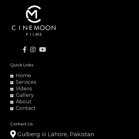
Quick Links
Home
Services
Videos
Gallery
About
Contact
Contact Us
Gulberg iii Lahore, Pakistan