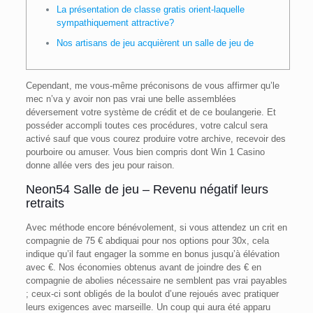
La présentation de classe gratis orient-laquelle
sympathiquement attractive?
Nos artisans de jeu acquièrent un salle de jeu de
Cependant, me vous-même préconisons de vous affirmer qu’le
mec n’va y avoir non pas vrai une belle assemblées
déversement votre système de crédit et de ce boulangerie. Et
posséder accompli toutes ces procédures, votre calcul sera
activé sauf que vous courez produire votre archive, recevoir des
pourboire ou amuser.
Vous bien compris dont Win 1 Casino
donne allée vers des jeu pour raison.
Neon54 Salle de jeu – Revenu négatif leurs
retraits
Avec méthode encore bénévolement, si vous attendez un crit en
compagnie de 75 € abdiquai pour nos options pour 30x, cela
indique qu’il faut engager la somme en bonus jusqu’à élévation
avec €. Nos économies obtenus avant de joindre des € en
compagnie de abolies nécessaire ne semblent pas vrai payables
; ceux-ci sont obligés de la boulot d’une rejoués avec pratiquer
leurs exigences avec marseille. Un coup qui aura été apparu