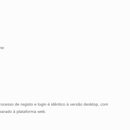
ne:
rocesso de registo e login é idêntico à versão desktop, com
parado à plataforma web.