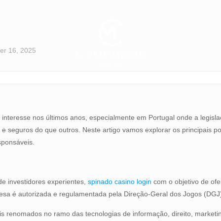
r 16, 2025
interesse nos últimos anos, especialmente em Portugal onde a legisl
s e seguros do que outros. Neste artigo vamos explorar os principais p
sponsáveis.
de investidores experientes,
spinado casino login
com o objetivo de ofe
esa é autorizada e regulamentada pela Direção-Geral dos Jogos (DGJ),
nais renomados no ramo das tecnologias de informação, direito, market