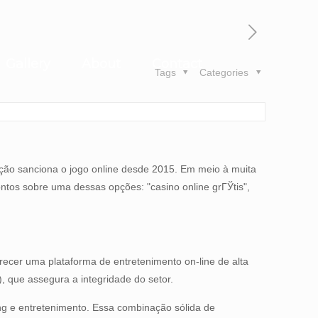
Gallery
About
Contact
Tags
Categories
ação sanciona o jogo online desde 2015. Em meio à muita
ontos sobre uma dessas opções: "casino online grГЎtis",
recer uma plataforma de entretenimento on-line de alta
 que assegura a integridade do setor.
ing e entretenimento. Essa combinação sólida de