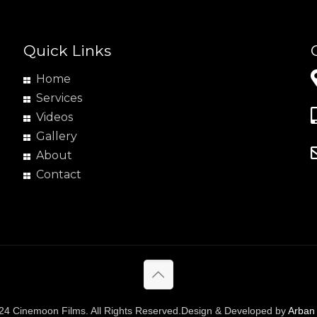
Quick Links
Home
Services
Videos
Gallery
About
Contact
24 Cinemoon Films. All Rights Reserved.Design & Developed by
Arban