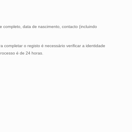
me completo, data de nascimento, contacto (incluindo
a completar o registo é necessário verificar a identidade
processo é de 24 horas.