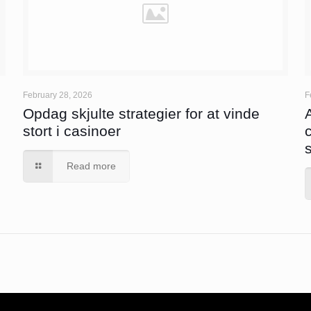
February 28, 2026
F
Opdag skjulte strategier for at vinde
stort i casinoer
s
Read more