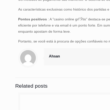
As características exclusivas como histórico dos partidas
Pontos positivos
: A "casino online grГЎtis" destaca-se 
eficiente por telefone e via email é um ponto forte. Em 
enquanto apostam de forma leve.
Portanto, se você está à procura de opções confiáveis no 
Ahsan
Related posts