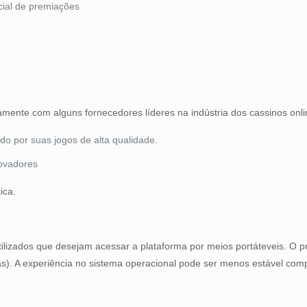
cial de premiações
vamente com alguns fornecedores líderes na indústria dos cassinos onli
do por suas jogos de alta qualidade.
ovadores
ica.
tilizados que desejam acessar a plataforma por meios portáteveis. O p
). A experiência no sistema operacional pode ser menos estável com