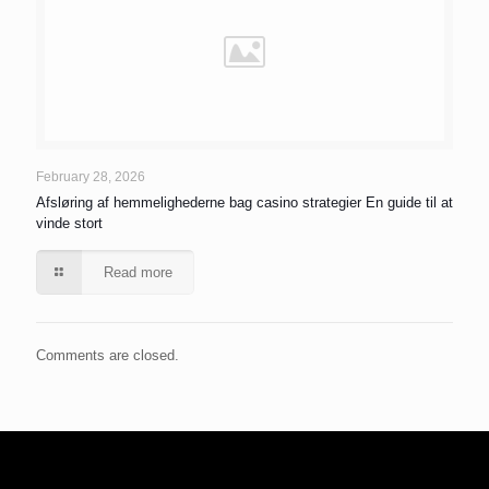
February 28, 2026
Afsløring af hemmelighederne bag casino strategier En guide til at
vinde stort
Read more
Comments are closed.