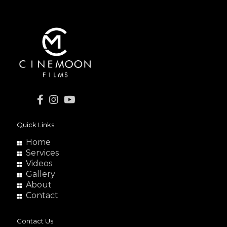
Quick Links
Home
Services
Videos
Gallery
About
Contact
Contact Us