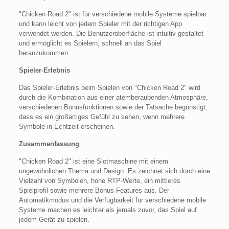
"Chicken Road 2" ist für verschiedene mobile Systeme spielbar
und kann leicht von jedem Spieler mit der richtigen App
verwendet werden. Die Benutzeroberfläche ist intuitiv gestaltet
und ermöglicht es Spielern, schnell an das Spiel
heranzukommen.
Spieler-Erlebnis
Das Spieler-Erlebnis beim Spielen von "Chicken Road 2" wird
durch die Kombination aus einer atemberaubenden Atmosphäre,
verschiedenen Bonusfunktionen sowie der Tatsache begünstigt,
dass es ein großartiges Gefühl zu sehen, wenn mehrere
Symbole in Echtzeit erscheinen.
Zusammenfassung
"Chicken Road 2" ist eine Slotmaschine mit einem
ungewöhnlichen Thema und Design. Es zeichnet sich durch eine
Vielzahl von Symbolen, hohe RTP-Werte, ein mittleres
Spielprofil sowie mehrere Bonus-Features aus. Der
Automatikmodus und die Verfügbarkeit für verschiedene mobile
Systeme machen es leichter als jemals zuvor, das Spiel auf
jedem Gerät zu spielen.