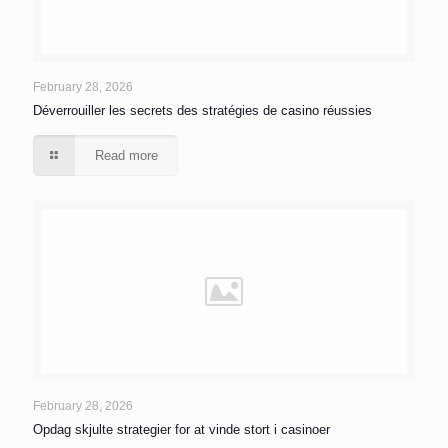
February 28, 2026
Déverrouiller les secrets des stratégies de casino réussies
Read more
February 28, 2026
Opdag skjulte strategier for at vinde stort i casinoer