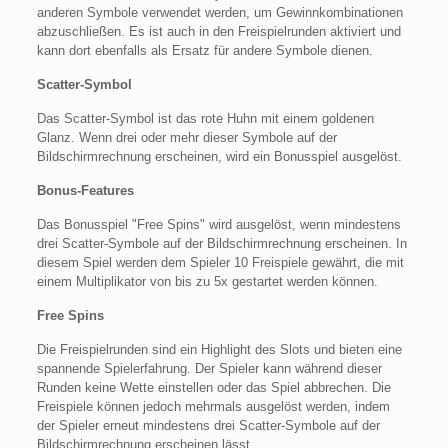
anderen Symbole verwendet werden, um Gewinnkombinationen
abzuschließen. Es ist auch in den Freispielrunden aktiviert und
kann dort ebenfalls als Ersatz für andere Symbole dienen.
Scatter-Symbol
Das Scatter-Symbol ist das rote Huhn mit einem goldenen
Glanz. Wenn drei oder mehr dieser Symbole auf der
Bildschirmrechnung erscheinen, wird ein Bonusspiel ausgelöst.
Bonus-Features
Das Bonusspiel "Free Spins" wird ausgelöst, wenn mindestens
drei Scatter-Symbole auf der Bildschirmrechnung erscheinen. In
diesem Spiel werden dem Spieler 10 Freispiele gewährt, die mit
einem Multiplikator von bis zu 5x gestartet werden können.
Free Spins
Die Freispielrunden sind ein Highlight des Slots und bieten eine
spannende Spielerfahrung. Der Spieler kann während dieser
Runden keine Wette einstellen oder das Spiel abbrechen. Die
Freispiele können jedoch mehrmals ausgelöst werden, indem
der Spieler erneut mindestens drei Scatter-Symbole auf der
Bildschirmrechnung erscheinen lässt.