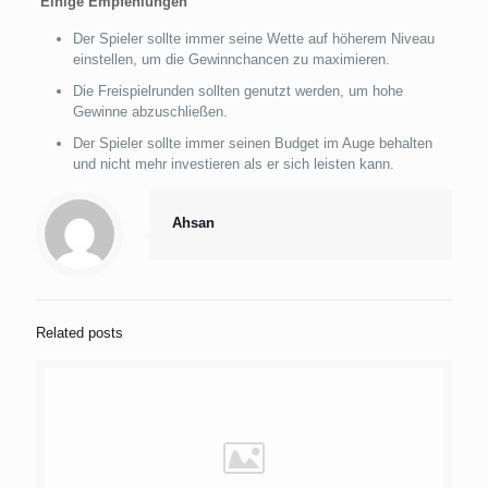
Einige Empfehlungen
Der Spieler sollte immer seine Wette auf höherem Niveau
einstellen, um die Gewinnchancen zu maximieren.
Die Freispielrunden sollten genutzt werden, um hohe
Gewinne abzuschließen.
Der Spieler sollte immer seinen Budget im Auge behalten
und nicht mehr investieren als er sich leisten kann.
Ahsan
Related posts