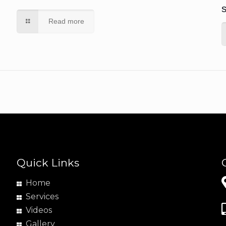
s
Read more
Quick Links
Home
Services
Videos
Gallery