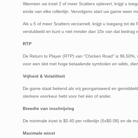
Wanneer uw inzet 2 of meer Scatters oplevert, krijgt u toeg
einde van elke rollenlijn. Vervolgens start uw game weer m
Als u 5 of meer Scatters verzamelt, krijgt u toegang tot de
verdubbeld en kunt u niet minder dan 10x van dat bedrag 
RTP
De Return to Player (RTP) van "Chicken Road" is 96,50%, w
voor een slot met hoge betaalende symbolen en wilds, dient
Vrijheid & Volatiliteit
De game staat bekend als vrij georganiseerd en gemiddeld in
sterkere voorkeur hebt voor het één of ander.
Breedte van inschrijving
De minimale inzet is $0.40 per rollenlijn (5x$0.08) en de
Maximale winst