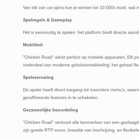
Van elk van uw spins kun je winnen tot 10.000x inzet, wat
Spelregels & Gameplay
Het is eenvoudig te spelen: het platform biedt directe aa
Mobiliteit
"Chicken Road" werkt perfect op mobiele apparaten. Elk po
onderdeel van moderne gokslotontwikkeling: het geheel fle
Spelerervaring
De speler heeft direct toegang tot meerdere menu’s, waaro
geraffineerde features in te schakelen.
Gezamenlijke beoordeling
"Chicken Road" vertoont alle kenmerken van een geslaagde
zijn goede RTP-score, breedte van inschrijving, en flexibele