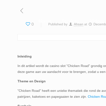
Home
Services
Videos
0
Published by
Ahsan
at
Decembe
Inleiding
In dit artikel wordt de casino slot "Chicken Road" grondi
deze game aan uw aandacht voor te brengen, zodat u een 
Theme en Design
"Chicken Road" heeft een unieke thematiek die rond de avo
patrijzen, kaketoes en papegaaien te zien zijn.
Chicken Ro