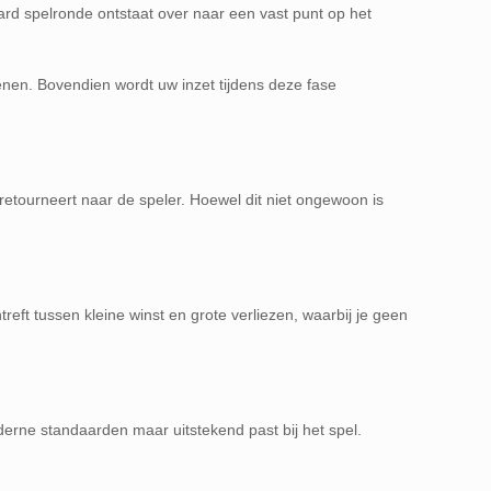
aard spelronde ontstaat over naar een vast punt op het
ienen. Bovendien wordt uw inzet tijdens deze fase
etourneert naar de speler. Hoewel dit niet ongewoon is
reft tussen kleine winst en grote verliezen, waarbij je geen
derne standaarden maar uitstekend past bij het spel.