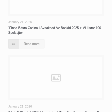
January 21, 2026
“Finna Bästa Casino I Avsaknad Av Bankid 2025 > Vi Listar 100+
Spelsajter
Read more
January 21, 2026