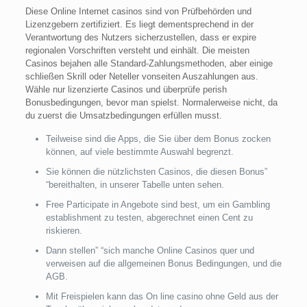
Diese Online Internet casinos sind von Prüfbehörden und
Lizenzgebern zertifiziert. Es liegt dementsprechend in der
Verantwortung des Nutzers sicherzustellen, dass er expire
regionalen Vorschriften versteht und einhält. Die meisten
Casinos bejahen alle Standard-Zahlungsmethoden, aber einige
schließen Skrill oder Neteller vonseiten Auszahlungen aus.
Wähle nur lizenzierte Casinos und überprüfe perish
Bonusbedingungen, bevor man spielst. Normalerweise nicht, da
du zuerst die Umsatzbedingungen erfüllen musst.
Teilweise sind die Apps, die Sie über dem Bonus zocken
können, auf viele bestimmte Auswahl begrenzt.
Sie können die nützlichsten Casinos, die diesen Bonus”
“bereithalten, in unserer Tabelle unten sehen.
Free Participate in Angebote sind best, um ein Gambling
establishment zu testen, abgerechnet einen Cent zu
riskieren.
Dann stellen” “sich manche Online Casinos quer und
verweisen auf die allgemeinen Bonus Bedingungen, und die
AGB.
Mit Freispielen kann das On line casino ohne Geld aus der