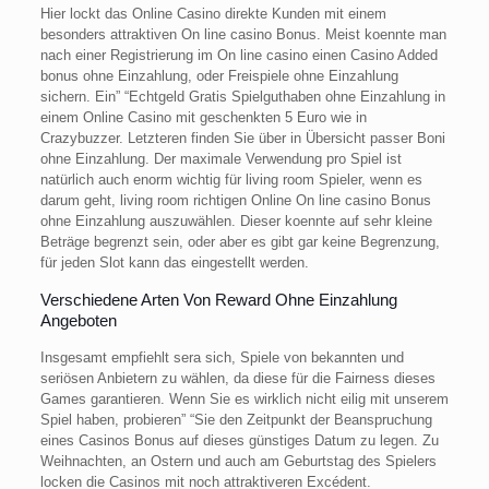
Hier lockt das Online Casino direkte Kunden mit einem
besonders attraktiven On line casino Bonus. Meist koennte man
nach einer Registrierung im On line casino einen Casino Added
bonus ohne Einzahlung, oder Freispiele ohne Einzahlung
sichern. Ein” “Echtgeld Gratis Spielguthaben ohne Einzahlung in
einem Online Casino mit geschenkten 5 Euro wie in
Crazybuzzer. Letzteren finden Sie über in Übersicht passer Boni
ohne Einzahlung. Der maximale Verwendung pro Spiel ist
natürlich auch enorm wichtig für living room Spieler, wenn es
darum geht, living room richtigen Online On line casino Bonus
ohne Einzahlung auszuwählen. Dieser koennte auf sehr kleine
Beträge begrenzt sein, oder aber es gibt gar keine Begrenzung,
für jeden Slot kann das eingestellt werden.
Verschiedene Arten Von Reward Ohne Einzahlung
Angeboten
Insgesamt empfiehlt sera sich, Spiele von bekannten und
seriösen Anbietern zu wählen, da diese für die Fairness dieses
Games garantieren. Wenn Sie es wirklich nicht eilig mit unserem
Spiel haben, probieren” “Sie den Zeitpunkt der Beanspruchung
eines Casinos Bonus auf dieses günstiges Datum zu legen. Zu
Weihnachten, an Ostern und auch am Geburtstag des Spielers
locken die Casinos mit noch attraktiveren Excédent.