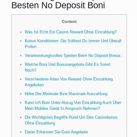
Besten No Deposit Boni
Content
Was Ist Echt Ein Casino Reward Ohne Einzahlung?
Bonus Konditionen: Die Solltest Du Immer Und Überall
Prüfen
Verantwortungsvolles Spielen Beim No Deposit Bonus
Welche Boni Und Bonusangebote Gibt Es Sonst
Noch?
Verschiedene Arten Von Reward Ohne Einzahlung
Angeboten
Höhe Der Minimale Bzw Maximale Auszahlung
Kann Ich Boni Unter Abzug Von Einzahlung Auch Über
Mein Mobiles Gerät In Anspruch Nehmen?
Die Wichtigsten Begriffe Rund Um Den Casinobonus
Ohne Einzahlung
Daran Erkennen Sie Gute Angebote