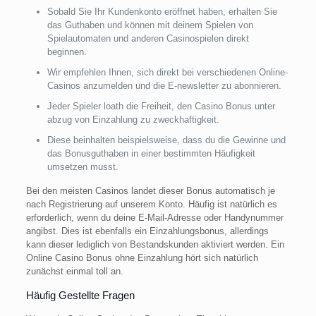
Sobald Sie Ihr Kundenkonto eröffnet haben, erhalten Sie
das Guthaben und können mit deinem Spielen von
Spielautomaten und anderen Casinospielen direkt
beginnen.
Wir empfehlen Ihnen, sich direkt bei verschiedenen Online-
Casinos anzumelden und die E-newsletter zu abonnieren.
Jeder Spieler loath die Freiheit, den Casino Bonus unter
abzug von Einzahlung zu zweckhaftigkeit.
Diese beinhalten beispielsweise, dass du die Gewinne und
das Bonusguthaben in einer bestimmten Häufigkeit
umsetzen musst.
Bei den meisten Casinos landet dieser Bonus automatisch je
nach Registrierung auf unserem Konto. Häufig ist natürlich es
erforderlich, wenn du deine E-Mail-Adresse oder Handynummer
angibst. Dies ist ebenfalls ein Einzahlungsbonus, allerdings
kann dieser lediglich von Bestandskunden aktiviert werden. Ein
Online Casino Bonus ohne Einzahlung hört sich natürlich
zunächst einmal toll an.
Häufig Gestellte Fragen