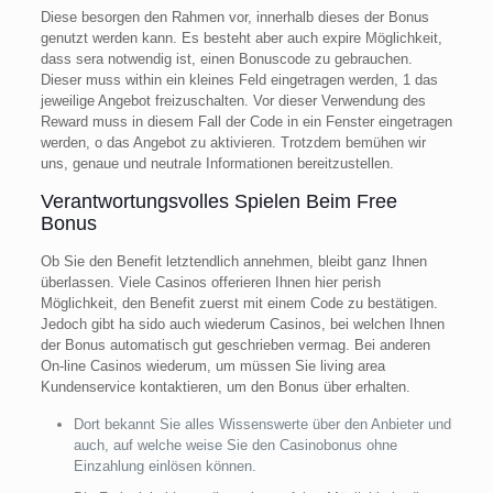
Diese besorgen den Rahmen vor, innerhalb dieses der Bonus
genutzt werden kann. Es besteht aber auch expire Möglichkeit,
dass sera notwendig ist, einen Bonuscode zu gebrauchen.
Dieser muss within ein kleines Feld eingetragen werden, 1 das
jeweilige Angebot freizuschalten. Vor dieser Verwendung des
Reward muss in diesem Fall der Code in ein Fenster eingetragen
werden, o das Angebot zu aktivieren. Trotzdem bemühen wir
uns, genaue und neutrale Informationen bereitzustellen.
Verantwortungsvolles Spielen Beim Free
Bonus
Ob Sie den Benefit letztendlich annehmen, bleibt ganz Ihnen
überlassen. Viele Casinos offerieren Ihnen hier perish
Möglichkeit, den Benefit zuerst mit einem Code zu bestätigen.
Jedoch gibt ha sido auch wiederum Casinos, bei welchen Ihnen
der Bonus automatisch gut geschrieben vermag. Bei anderen
On-line Casinos wiederum, um müssen Sie living area
Kundenservice kontaktieren, um den Bonus über erhalten.
Dort bekannt Sie alles Wissenswerte über den Anbieter und
auch, auf welche weise Sie den Casinobonus ohne
Einzahlung einlösen können.