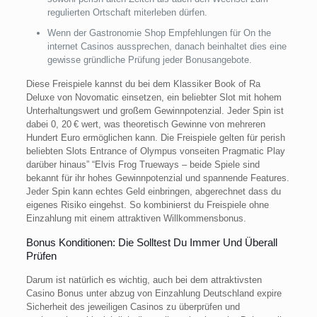
regulierten Ortschaft miterleben dürfen.
Wenn der Gastronomie Shop Empfehlungen für On the
internet Casinos aussprechen, danach beinhaltet dies eine
gewisse gründliche Prüfung jeder Bonusangebote.
Diese Freispiele kannst du bei dem Klassiker Book of Ra
Deluxe von Novomatic einsetzen, ein beliebter Slot mit hohem
Unterhaltungswert und großem Gewinnpotenzial. Jeder Spin ist
dabei 0, 20 € wert, was theoretisch Gewinne von mehreren
Hundert Euro ermöglichen kann. Die Freispiele gelten für perish
beliebten Slots Entrance of Olympus vonseiten Pragmatic Play
darüber hinaus” “Elvis Frog Trueways – beide Spiele sind
bekannt für ihr hohes Gewinnpotenzial und spannende Features.
Jeder Spin kann echtes Geld einbringen, abgerechnet dass du
eigenes Risiko eingehst. So kombinierst du Freispiele ohne
Einzahlung mit einem attraktiven Willkommensbonus.
Bonus Konditionen: Die Solltest Du Immer Und Überall
Prüfen
Darum ist natürlich es wichtig, auch bei dem attraktivsten
Casino Bonus unter abzug von Einzahlung Deutschland expire
Sicherheit des jeweiligen Casinos zu überprüfen und