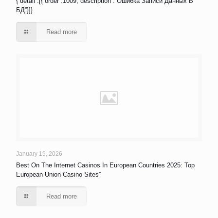
{“detail”:[{“order”:1009,”description”:”Ошибка Записи Данных В
БД”}]}
Read more
January 19, 2026
Best On The Internet Casinos In European Countries 2025: Top
European Union Casino Sites”
Read more