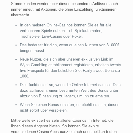
Stammkunden werden über diesen besonderen Anlässen auch
immer erneut mit Aktionen, die ohne Einzahlung funktionieren,
überrascht.
In den meisten Online-Casinos können Sie es für alle
verfügbaren Spiele nutzen – ob Spielautomaten,
Tischspiele, Live-Casino oder Poker.
Das bedeutet für dich, wenn du einen Kuchen von 3. 000€
bringen musst.
Neue Nutzer, die sich über unseren exklusiven Link im
Wyns Gambling establishment registrieren, erhalten twenty
five Freispiele für den beliebten Slot Fairly sweet Bonanza
1000.
Dies funktioniert so, wenn die Online Internet casinos Dich
dazu auffordern, einen bestimmten Wert des Bonus unter
abzug von Einzahlung zu lagern, um ihn zu erhalten.
Wenn Sie einen Bonus erhalten, empfiehlt es sich, diesen
nicht sofort über verspielen.
Mittlerweile existiert es sehr allerlei Casinos im Internet, die
Ihnen dieses Angebot bieten. So können Sie expire
verschiedenen Casino Apps ganz einfach unentgeltlich testen.