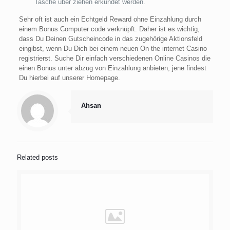
Tasche über ziehen erkundet werden.
Sehr oft ist auch ein Echtgeld Reward ohne Einzahlung durch
einem Bonus Computer code verknüpft. Daher ist es wichtig,
dass Du Deinen Gutscheincode in das zugehörige Aktionsfeld
eingibst, wenn Du Dich bei einem neuen On the internet Casino
registrierst. Suche Dir einfach verschiedenen Online Casinos die
einen Bonus unter abzug von Einzahlung anbieten, jene findest
Du hierbei auf unserer Homepage.
Ahsan
Related posts