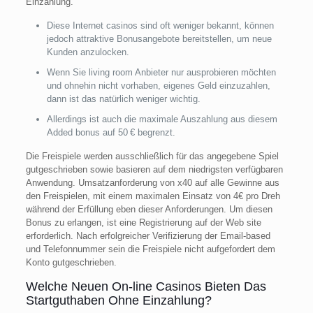
Einzahlung.
Diese Internet casinos sind oft weniger bekannt, können
jedoch attraktive Bonusangebote bereitstellen, um neue
Kunden anzulocken.
Wenn Sie living room Anbieter nur ausprobieren möchten
und ohnehin nicht vorhaben, eigenes Geld einzuzahlen,
dann ist das natürlich weniger wichtig.
Allerdings ist auch die maximale Auszahlung aus diesem
Added bonus auf 50 € begrenzt.
Die Freispiele werden ausschließlich für das angegebene Spiel
gutgeschrieben sowie basieren auf dem niedrigsten verfügbaren
Anwendung. Umsatzanforderung von x40 auf alle Gewinne aus
den Freispielen, mit einem maximalen Einsatz von 4€ pro Dreh
während der Erfüllung eben dieser Anforderungen. Um diesen
Bonus zu erlangen, ist eine Registrierung auf der Web site
erforderlich. Nach erfolgreicher Verifizierung der Email-based
und Telefonnummer sein die Freispiele nicht aufgefordert dem
Konto gutgeschrieben.
Welche Neuen On-line Casinos Bieten Das
Startguthaben Ohne Einzahlung?