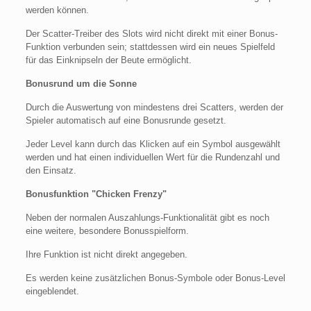
werden können.
Der Scatter-Treiber des Slots wird nicht direkt mit einer Bonus-
Funktion verbunden sein; stattdessen wird ein neues Spielfeld
für das Einknipseln der Beute ermöglicht.
Bonusrund um die Sonne
Durch die Auswertung von mindestens drei Scatters, werden der
Spieler automatisch auf eine Bonusrunde gesetzt.
Jeder Level kann durch das Klicken auf ein Symbol ausgewählt
werden und hat einen individuellen Wert für die Rundenzahl und
den Einsatz.
Bonusfunktion "Chicken Frenzy"
Neben der normalen Auszahlungs-Funktionalität gibt es noch
eine weitere, besondere Bonusspielform.
Ihre Funktion ist nicht direkt angegeben.
Es werden keine zusätzlichen Bonus-Symbole oder Bonus-Level
eingeblendet.