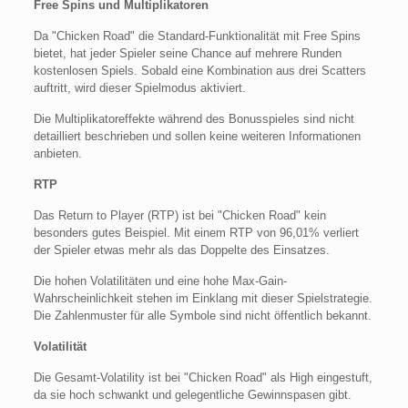
Free Spins und Multiplikatoren
Da "Chicken Road" die Standard-Funktionalität mit Free Spins
bietet, hat jeder Spieler seine Chance auf mehrere Runden
kostenlosen Spiels. Sobald eine Kombination aus drei Scatters
auftritt, wird dieser Spielmodus aktiviert.
Die Multiplikatoreffekte während des Bonusspieles sind nicht
detailliert beschrieben und sollen keine weiteren Informationen
anbieten.
RTP
Das Return to Player (RTP) ist bei "Chicken Road" kein
besonders gutes Beispiel. Mit einem RTP von 96,01% verliert
der Spieler etwas mehr als das Doppelte des Einsatzes.
Die hohen Volatilitäten und eine hohe Max-Gain-
Wahrscheinlichkeit stehen im Einklang mit dieser Spielstrategie.
Die Zahlenmuster für alle Symbole sind nicht öffentlich bekannt.
Volatilität
Die Gesamt-Volatility ist bei "Chicken Road" als High eingestuft,
da sie hoch schwankt und gelegentliche Gewinnspasen gibt.