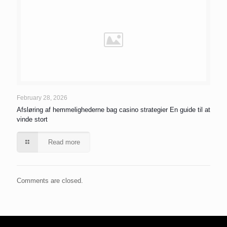
February 28, 2026
Afsløring af hemmelighederne bag casino strategier En guide til at
vinde stort
Read more
Comments are closed.