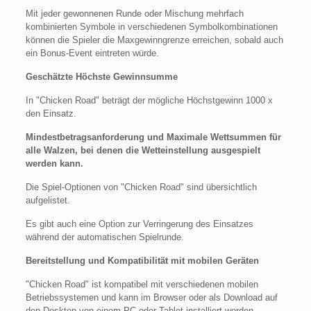
Mit jeder gewonnenen Runde oder Mischung mehrfach
kombinierten Symbole in verschiedenen Symbolkombinationen
können die Spieler die Maxgewinngrenze erreichen, sobald auch
ein Bonus-Event eintreten würde.
Geschätzte Höchste Gewinnsumme
In "Chicken Road" beträgt der mögliche Höchstgewinn 1000 x
den Einsatz.
Mindestbetragsanforderung und Maximale Wettsummen für
alle Walzen, bei denen die Wetteinstellung ausgespielt
werden kann.
Die Spiel-Optionen von "Chicken Road" sind übersichtlich
aufgelistet.
Es gibt auch eine Option zur Verringerung des Einsatzes
während der automatischen Spielrunde.
Bereitstellung und Kompatibilität mit mobilen Geräten
"Chicken Road" ist kompatibel mit verschiedenen mobilen
Betriebssystemen und kann im Browser oder als Download auf
den Desktop von einem PC oder Tablet installiert werden.