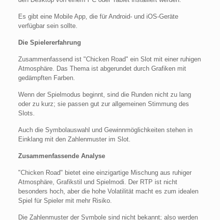
Es gibt eine Mobile App, die für Android- und iOS-Geräte
verfügbar sein sollte.
Die Spielererfahrung
Zusammenfassend ist "Chicken Road" ein Slot mit einer ruhigen
Atmosphäre. Das Thema ist abgerundet durch Grafiken mit
gedämpften Farben.
Wenn der Spielmodus beginnt, sind die Runden nicht zu lang
oder zu kurz; sie passen gut zur allgemeinen Stimmung des
Slots.
Auch die Symbolauswahl und Gewinnmöglichkeiten stehen in
Einklang mit den Zahlenmuster im Slot.
Zusammenfassende Analyse
"Chicken Road" bietet eine einzigartige Mischung aus ruhiger
Atmosphäre, Grafikstil und Spielmodi. Der RTP ist nicht
besonders hoch, aber die hohe Volatilität macht es zum idealen
Spiel für Spieler mit mehr Risiko.
Die Zahlenmuster der Symbole sind nicht bekannt; also werden