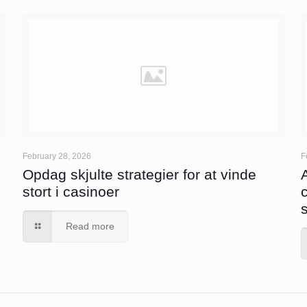
February 28, 2026
F
Opdag skjulte strategier for at vinde
stort i casinoer
s
Read more