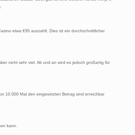
.
asino etwa €95 auszahlt. Dies ist ein durchschnittlicher
ber nicht sehr viel. Ab und an wird es jedoch großartig für
on 10.000 Mal den eingesetzten Betrag sind erreichbar
sen kann.