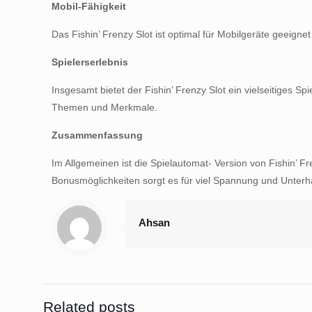
Mobil-Fähigkeit
Das Fishin’ Frenzy Slot ist optimal für Mobilgeräte geeigne
Spielerserlebnis
Insgesamt bietet der Fishin’ Frenzy Slot ein vielseitiges 
Themen und Merkmale.
Zusammenfassung
Im Allgemeinen ist die Spielautomat- Version von Fishin’ Fr
Bonusmöglichkeiten sorgt es für viel Spannung und Unterh
Ahsan
Related posts