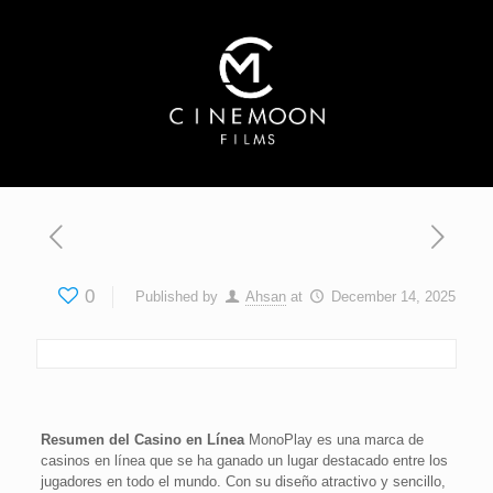
0
Published by
Ahsan
at
December 14, 2025
Resumen del Casino en Línea
MonoPlay es una marca de
casinos en línea que se ha ganado un lugar destacado entre los
jugadores en todo el mundo. Con su diseño atractivo y sencillo,