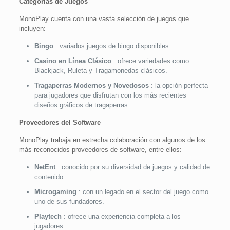
Categorías de Juegos
MonoPlay cuenta con una vasta selección de juegos que
incluyen:
Bingo
: variados juegos de bingo disponibles.
Casino en Línea Clásico
: ofrece variedades como
Blackjack, Ruleta y Tragamonedas clásicos.
Tragaperras Modernos y Novedosos
: la opción perfecta
para jugadores que disfrutan con los más recientes
diseños gráficos de tragaperras.
Proveedores del Software
MonoPlay trabaja en estrecha colaboración con algunos de los
más reconocidos proveedores de software, entre ellos:
NetEnt
: conocido por su diversidad de juegos y calidad de
contenido.
Microgaming
: con un legado en el sector del juego como
uno de sus fundadores.
Playtech
: ofrece una experiencia completa a los
jugadores.