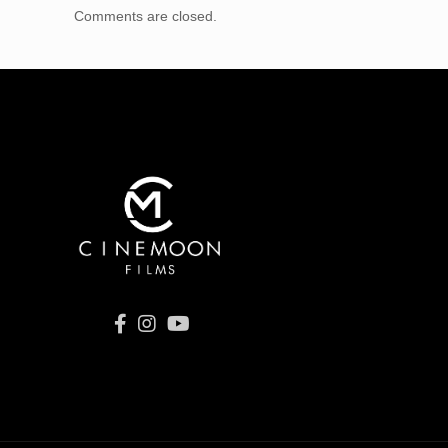
Comments are closed.