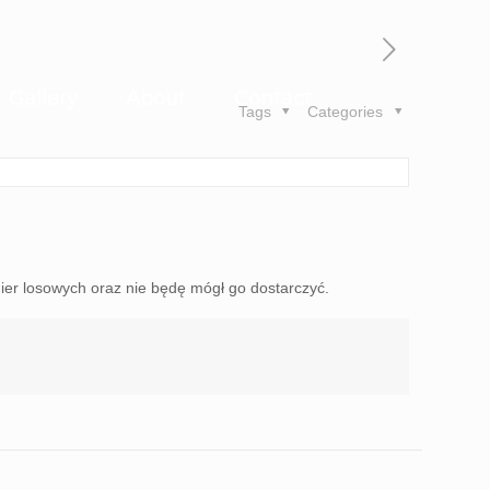
Gallery
About
Contact
Tags
Categories
gier losowych oraz nie będę mógł go dostarczyć.