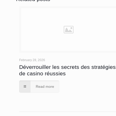
February 28, 2026
Déverrouiller les secrets des stratégies
de casino réussies
Read more