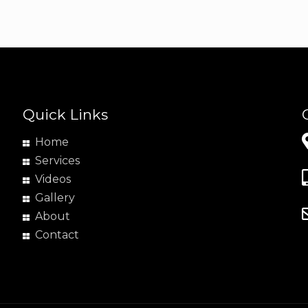
Quick Links
Home
Services
Videos
Gallery
About
Contact