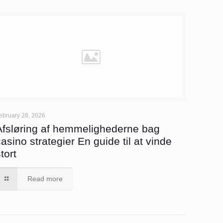
ebruary 28, 2026
Afsløring af hemmelighederne bag
casino strategier En guide til at vinde
tort
Read more