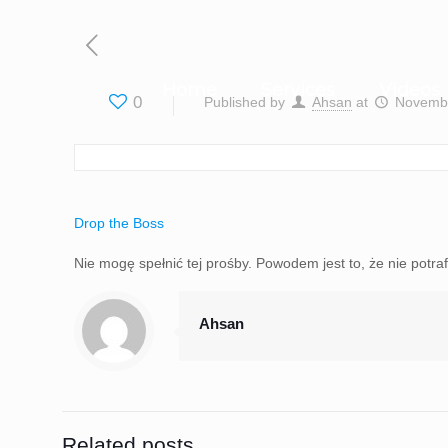
Home
Services
Videos
0
Published by
Ahsan
at
Novembe
Drop the Boss
Nie mogę spełnić tej prośby. Powodem jest to, że nie potra
Ahsan
Related posts