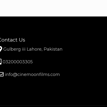
Contact Us
Gulberg iii Lahore, Pakistan
03200003305
info@cinemoonfilms.com