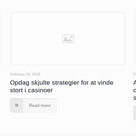
February 28, 2026
F
Opdag skjulte strategier for at vinde
stort i casinoer
s
Read more