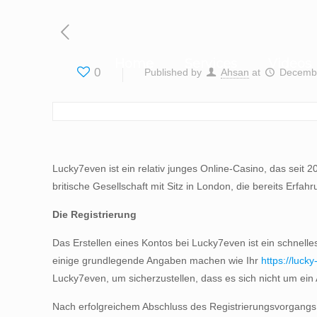
Home
Services
Videos
0
Published by
Ahsan
at
Decembe
Lucky7even ist ein relativ junges Online-Casino, das seit
britische Gesellschaft mit Sitz in London, die bereits Erfa
Die Registrierung
Das Erstellen eines Kontos bei Lucky7even ist ein schnelle
einige grundlegende Angaben machen wie Ihr
https://lucky
Lucky7even, um sicherzustellen, dass es sich nicht um ein
Nach erfolgreichem Abschluss des Registrierungsvorgangs 