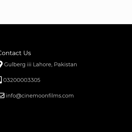
Contact Us
Gulberg iii Lahore, Pakistan
03200003305
info@cinemoonfilms.com