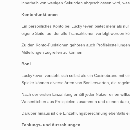
innerhalb von wenigen Sekunden abgeschlossen wird, was 
Kontenfunktionen
Ein persönliches Konto bei Lucky7even bietet mehr als nur
eigene Seite, auf der alle Transaktionen verfolgt werden k
Zu den Konto-Funktionen gehören auch Profileinstellungen. 
Mitteilungen zugreifen zu können.
Boni
Lucky7even versteht sich selbst als ein Casinobrand mit e
Spieler können diverse Arten von Boni erwarten, die rege
Nach der ersten Einzahlung erhält jeder Nutzer einen will
Wesentlichen aus Freispielen zusammen und dienen dazu,
Darüber hinaus ist die Einzahlungsberechnung ebenfalls ein
Zahlungs- und Auszahlungen