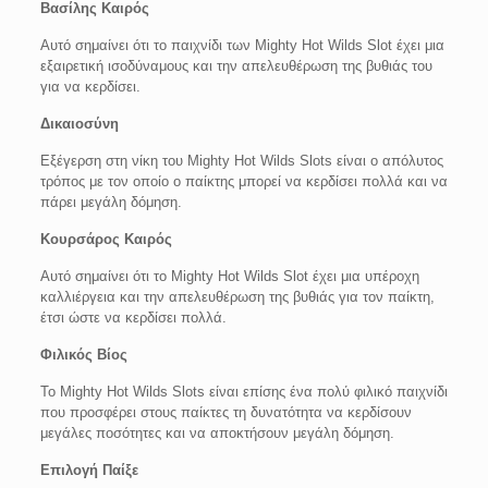
Βασίλης Καιρός
Αυτό σημαίνει ότι το παιχνίδι των Mighty Hot Wilds Slot έχει μια
εξαιρετική ισοδύναμους και την απελευθέρωση της βυθιάς του
για να κερδίσει.
Δικαιοσύνη
Εξέγερση στη νίκη του Mighty Hot Wilds Slots είναι ο απόλυτος
τρόπος με τον οποίο ο παίκτης μπορεί να κερδίσει πολλά και να
πάρει μεγάλη δόμηση.
Κουρσάρος Καιρός
Αυτό σημαίνει ότι το Mighty Hot Wilds Slot έχει μια υπέροχη
καλλιέργεια και την απελευθέρωση της βυθιάς για τον παίκτη,
έτσι ώστε να κερδίσει πολλά.
Φιλικός Βίος
Το Mighty Hot Wilds Slots είναι επίσης ένα πολύ φιλικό παιχνίδι
που προσφέρει στους παίκτες τη δυνατότητα να κερδίσουν
μεγάλες ποσότητες και να αποκτήσουν μεγάλη δόμηση.
Επιλογή Παίξε