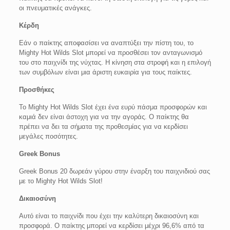
οι πνευματικές ανάγκες.
Κέρδη
Εάν ο παίκτης αποφασίσει να αναπτύξει την πίστη του, το
Mighty Hot Wilds Slot μπορεί να προσθέσει τον ανταγωνισμό
του στο παιχνίδι της νύχτας. Η κίνηση στα στροφή και η επιλογή
των συμβόλων είναι μια άριστη ευκαιρία για τους παίκτες.
Προσθήκες
Το Mighty Hot Wilds Slot έχει ένα ευρύ πάσμα προσφορών και
καμιά δεν είναι άστοχη για να την αγοράς. Ο παίκτης θα
πρέπει να δει τα σήματα της προθεσμίας για να κερδίσει
μεγάλες ποσότητες.
Greek Bonus
Greek Bonus 20 δωρεάν γύρου στην έναρξη του παιχνιδιού σας
με το Mighty Hot Wilds Slot!
Δικαιοσύνη
Αυτό είναι το παιχνίδι που έχει την καλύτερη δικαιοσύνη και
προσφορά. Ο παίκτης μπορεί να κερδίσει μέχρι 96,6% από τα