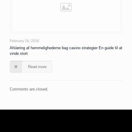
February 28, 2026
Afsløring af hemmelighederne bag casino strategier En guide til at
vinde stort
Read more
Comments are closed.