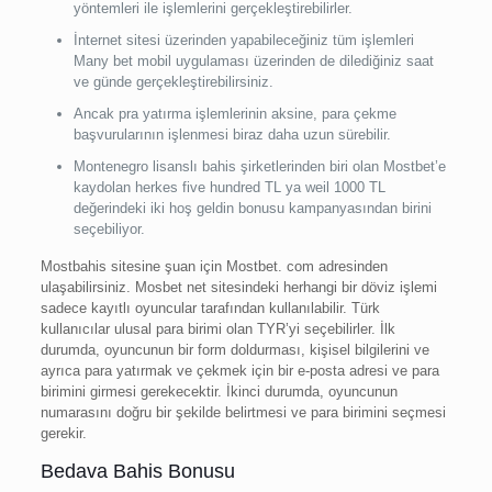
yöntemleri ile işlemlerini gerçekleştirebilirler.
İnternet sitesi üzerinden yapabileceğiniz tüm işlemleri
Many bet mobil uygulaması üzerinden de dilediğiniz saat
ve günde gerçekleştirebilirsiniz.
Ancak pra yatırma işlemlerinin aksine, para çekme
başvurularının işlenmesi biraz daha uzun sürebilir.
Montenegro lisanslı bahis şirketlerinden biri olan Mostbet’e
kaydolan herkes five hundred TL ya weil 1000 TL
değerindeki iki hoş geldin bonusu kampanyasından birini
seçebiliyor.
Mostbahis sitesine şuan için Mostbet. com adresinden
ulaşabilirsiniz. Mosbet net sitesindeki herhangi bir döviz işlemi
sadece kayıtlı oyuncular tarafından kullanılabilir. Türk
kullanıcılar ulusal para birimi olan TYR’yi seçebilirler. İlk
durumda, oyuncunun bir form doldurması, kişisel bilgilerini ve
ayrıca para yatırmak ve çekmek için bir e-posta adresi ve para
birimini girmesi gerekecektir. İkinci durumda, oyuncunun
numarasını doğru bir şekilde belirtmesi ve para birimini seçmesi
gerekir.
Bedava Bahis Bonusu