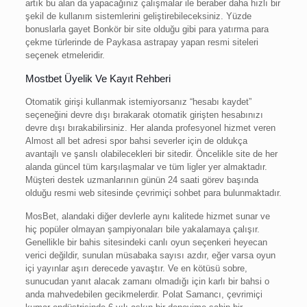
artık bu alan da yapacağınız çalışmalar ile beraber daha hızlı bir
şekil de kullanım sistemlerini geliştirebileceksiniz. Yüzde
bonuslarla gayet Bonkör bir site olduğu gibi para yatırma para
çekme türlerinde de Paykasa astrapay yapan resmi siteleri
seçenek etmeleridir.
Mostbet Üyelik Ve Kayıt Rehberi
Otomatik girişi kullanmak istemiyorsanız “hesabı kaydet”
seçeneğini devre dışı bırakarak otomatik girişten hesabınızı
devre dışı bırakabilirsiniz. Her alanda profesyonel hizmet veren
Almost all bet adresi spor bahsi severler için de oldukça
avantajlı ve şanslı olabilecekleri bir sitedir. Öncelikle site de her
alanda güncel tüm karşılaşmalar ve tüm ligler yer almaktadır.
Müşteri destek uzmanlarının günün 24 saati görev başında
olduğu resmi web sitesinde çevrimiçi sohbet para bulunmaktadır.
MosBet, alandaki diğer devlerle aynı kalitede hizmet sunar ve
hiç popüler olmayan şampiyonaları bile yakalamaya çalışır.
Genellikle bir bahis sitesindeki canlı oyun seçenkeri heyecan
verici değildir, sunulan müsabaka sayısı azdır, eğer varsa oyun
içi yayınlar aşırı derecede yavaştır. Ve en kötüsü sobre,
sunucudan yanıt alacak zamanı olmadığı için karlı bir bahsi o
anda mahvedebilen gecikmelerdir. Polat Samancı, çevrimiçi