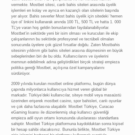
vermekte. Mostbet sitesi, canlı bahis siteleri arasında üyelik
işlemleri en kolay ve ayrıca en kazançlı olan sitelerin başında
yer alıyor. Bahis severler Most bahis üyelik için sitedeki ‘hemen
üye ol’ linkini kullanarak anında 100 TL, 500 TL ve hatta 1. 000
TL’ye varan hoş geldin bonuslarından faydalanabiliyorlar.
Mostbet’in sektörde yeni bir isim olması ve kurucuları ile ekip
çalışanlarının bu sektörde profesyonel ve tecrübeli olmaları
sonucunda üyelere çok güzel fırsatlar doğdu. Zaten Mostbahis
sitesinin yıldırım gibi bahis siteleri arasına düşmesinin en büyük
sebeplerinden biri de bu oldu. Kullanıcılarını ve üyelerini
memnun edebilmek adına geliştirdikleri birçok strateji empieza
politika gereği Mostbet, açılışına özel kampanyalarını
sürdürüyor.
2009 yılında kurulan mostbet online platformu, bugün dünya
çapında milyonlarca kullanıcıya hizmet veren global bir
markadır. Türkiye’deki kullanıcılar, siteye mobil veya masaüstü
üzerinden erişerek mostbet casino, spor bahisleri, canlı oyunlar
ve çok daha fazlasına ulaşabilir. Mostbet Türkiye, Curacao
eGaming lisansı ile düzenlenmiş olup kullanıcı güvenliği
empieza adil oyun ortamı konusunda uluslararası standartlara
sahiptir. Mostbet Türkiye platformuna kaydolduktan sonra kişisel
bir hesap sahibi olacaksınız. Bununla birlikte, Mostbet Türkiye