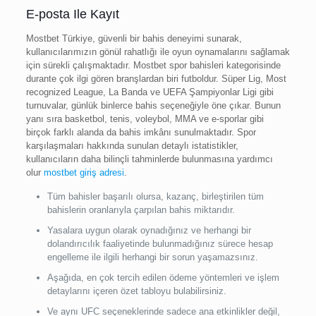
E-posta Ile Kayıt
Mostbet Türkiye, güvenli bir bahis deneyimi sunarak,
kullanıcılarımızın gönül rahatlığı ile oyun oynamalarını sağlamak
için sürekli çalışmaktadır. Mostbet spor bahisleri kategorisinde
durante çok ilgi gören branşlardan biri futboldur. Süper Lig, Most
recognized League, La Banda ve UEFA Şampiyonlar Ligi gibi
turnuvalar, günlük binlerce bahis seçeneğiyle öne çıkar. Bunun
yanı sıra basketbol, tenis, voleybol, MMA ve e-sporlar gibi
birçok farklı alanda da bahis imkânı sunulmaktadır. Spor
karşılaşmaları hakkında sunulan detaylı istatistikler,
kullanıcıların daha bilinçli tahminlerde bulunmasına yardımcı
olur
mostbet giriş adresi
.
Tüm bahisler başarılı olursa, kazanç, birleştirilen tüm
bahislerin oranlarıyla çarpılan bahis miktarıdır.
Yasalara uygun olarak oynadığınız ve herhangi bir
dolandırıcılık faaliyetinde bulunmadığınız sürece hesap
engelleme ile ilgili herhangi bir sorun yaşamazsınız.
Aşağıda, en çok tercih edilen ödeme yöntemleri ve işlem
detaylarını içeren özet tabloyu bulabilirsiniz.
Ve aynı UFC seçeneklerinde sadece ana etkinlikler değil,