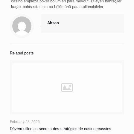
casino empieza poker bölümleri para mevcut. Dileyen bahisçiler
kaçak bahis sitesinin bu bölümünü para kullanabilirler.
Ahsan
Related posts
February 28, 2026
Déverrouiller les secrets des stratégies de casino réussies