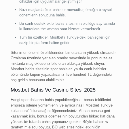
cihazlar için uygulamalar geliştirmiştir.
Bazı maçlarda özel bahisler mevcuttur, örneğin bireysel
dönemlerin sonucuna bahis.
Bu canlı destek ekibi bahis sitesinin spicilège sayfasında
kullanıcılara the woman saat hizmet vermektedir.
Tüm bu özellikler, Mostbet’i Türkiye’deki bahisçiler için
cazip bir platform haline getirir.
Sitenin en önemli özelliklerinden biri oranların yüksek olmasıdır.
Ortalama üzerinde yer alan oranlar sayesinde kuponunuza az
miktarda maç ekleseniz bile oran oldukça yüksek oluyor.
Mostbet bahis sitesinin spor bahisleri ya da canlı bahisler
bölümünde kupon yapacaksanız five hundred TL değerindeki
hoş geldin bonusunu alabilirsiniz.
Mostbet Bahis Ve Casino Sitesi 2025
Hangi spor dallarına bahis yapabileceğinizi, bonus tekliflerini
empieza ödeme yöntemlerini ve ayrıca nasıl Mostbet Türkiye
kullanıcısı” “olunacağını öğreneceksiniz. Alınan bonusu geri
kazanmak için, bonus ödemesinin boyutundan birkaç kat daha
yüksek bir tutarda bahis yapmanız gerekir. Böyle bahsin w
tamtym miejscu boyutu, BO web sitesindeki etkinliğin