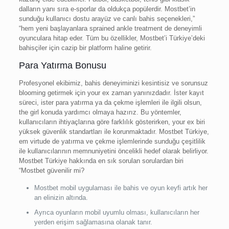
dalların yanı sıra e-sporlar da oldukça popülerdir. Mostbet’in
sunduğu kullanıcı dostu arayüz ve canlı bahis seçenekleri,”
“hem yeni başlayanlara sprained ankle treatment de deneyimli
oyunculara hitap eder. Tüm bu özellikler, Mostbet’i Türkiye’deki
bahisçiler için cazip bir platform haline getirir.
Para Yatırma Bonusu
Profesyonel ekibimiz, bahis deneyiminizi kesintisiz ve sorunsuz
blooming getirmek için your ex zaman yanınızdadır. İster kayıt
süreci, ister para yatırma ya da çekme işlemleri ile ilgili olsun,
the girl konuda yardımcı olmaya hazırız. Bu yöntemler,
kullanıcıların ihtiyaçlarına göre farklılık gösterirken, your ex biri
yüksek güvenlik standartları ile korunmaktadır. Mostbet Türkiye,
em virtude de yatırma ve çekme işlemlerinde sunduğu çeşitlilik
ile kullanıcılarının memnuniyetini öncelikli hedef olarak belirliyor.
Mostbet Türkiye hakkında en sık sorulan sorulardan biri
“Mostbet güvenilir mi?
Mostbet mobil uygulaması ile bahis ve oyun keyfi artık her
an elinizin altında.
Ayrıca oyunların mobil uyumlu olması, kullanıcıların her
yerden erişim sağlamasına olanak tanır.