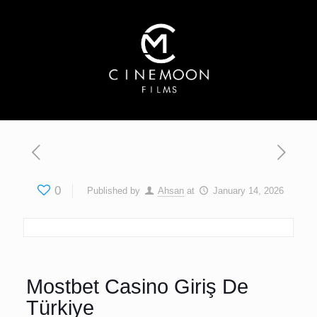
0
Published by
Ahsan
at
January 14, 2026
Mostbet Casino Giriş De
Türkiye