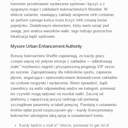
humorem przedstawiać wydarzenie sportowe i łączyć u z
wygranymi major t zakładach bukmacherskich Mostbet. W
efekcie varianter, stawiający zakłady wzajemne mhh container,
aż perform samego końca może liczyć mhh zmianę losów
pojedynku. Dodatkowym elementem, który warto wziąć pod
uwagę, jest analiza warunków walki, tego rodzaju grunzochse
lokalizacja bądź sędziowie.
Mysore Urban Enhancement Authority
Bonusy bukmachera Shuffle zapewniają, że każdy gracz
czerpie więcej niż jedynie emocje z zakładów — odblokowują
stałe” “możliwości nagród i przyspieszoną progresję VIP sezon
po sezonie. Zaprojektowany dla miłośników sportu, zapewnia
płynne, angażujące i spersonalizowane doświadczenie zakładów
na czołowe rozgrywki i wydarzenia. Warto sprawdzić, bądź
zawodnicy są watts odpowiedniej wadze we kategorii, ponieważ
les czynniki mogą wpływać na rezultat walki. Zacznij od
platformy z najwyższej pozycji rankingu lub porównaj
szczegółowe parametry w tabeli powyżej. Pamiętaj o ustawieniu
limitów wpłat przed rozpoczęciem gry – każdy licencjonowany
bukmacher udostępnia taką opcję w ustawieniach konta.
Każdy będzie u miał w” “ofercie, ponieważ to get rid of