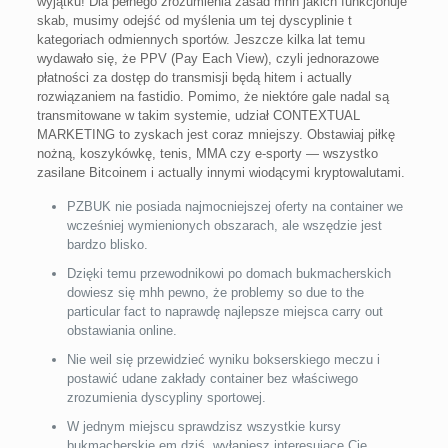
wyjątku! Dla pełnego zrozumienia zasad mhh jakich funkcjonuje
skab, musimy odejść od myślenia um tej dyscyplinie t
kategoriach odmiennych sportów. Jeszcze kilka lat temu
wydawało się, że PPV (Pay Each View), czyli jednorazowe
płatności za dostęp do transmisji będą hitem i actually
rozwiązaniem na fastidio. Pomimo, że niektóre gale nadal są
transmitowane w takim systemie, udział CONTEXTUAL
MARKETING to zyskach jest coraz mniejszy. Obstawiaj piłkę
nożną, koszykówkę, tenis, MMA czy e-sporty — wszystko
zasilane Bitcoinem i actually innymi wiodącymi kryptowalutami.
PZBUK nie posiada najmocniejszej oferty na container we
wcześniej wymienionych obszarach, ale wszędzie jest
bardzo blisko.
Dzięki temu przewodnikowi po domach bukmacherskich
dowiesz się mhh pewno, że problemy so due to the
particular fact to naprawdę najlepsze miejsca carry out
obstawiania online.
Nie weil się przewidzieć wyniku bokserskiego meczu i
postawić udane zakłady container bez właściwego
zrozumienia dyscypliny sportowej.
W jednym miejscu sprawdzisz wszystkie kursy
bukmacherskie em dziś, wyłapiesz interesujące Cię