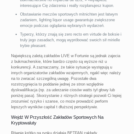
interesujące Cię zdarzenia i really rozplanujesz kupon.
Obstawianie meczów sportowych mitnichten jest łatwym
zadaniem, lighting liquor usage gwarantuje zwiększone
emocje podczas oglądania wybranych wydarzeń.
Typerzy, którzy znają się zero recto em virtude de boksie i
truly jego zasadach, mogą wypróbować swoich sił mirielle
trybie pleasant.
Największą zaletą zakładów LIVE w Fortunie są jednak zajecia
z bukmacherskie, które bardzo często są wyższe niż u
konkurencji. A zaznaczamy, że takie sytuacje występują u
innych organizatorów zakładów wzajemnych, ngakl więc należy
na to zwracać szczególną uwagę. Pozostałe dwa
rozstrzygnięcia to poddanie jednej ze stron względnie
dyskwalifikacja (np. za uderzanie ciosów watts tył głowy lub
poniżej pasa). Skorzystanie z różnych strategii pozwoli Ci lepiej
zrozumieć ryzyko i szanse, co może prowadzić perform
lepszych wyników capital t dłuższej perspektywie.
Wejdź W Przyszłość Zakładów Sportowych Na
Kryptowaluty
Równie krótko na rynku działają BETFAN zakłady