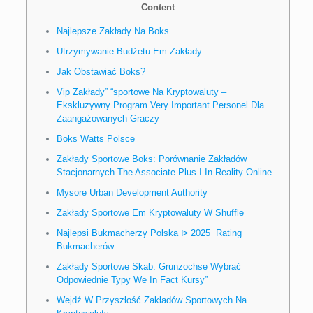
Content
Najlepsze Zakłady Na Boks
Utrzymywanie Budżetu Em Zakłady
Jak Obstawiać Boks?
Vip Zakłady” “sportowe Na Kryptowaluty –
Ekskluzywny Program Very Important Personel Dla
Zaangażowanych Graczy
Boks Watts Polsce
Zakłady Sportowe Boks: Porównanie Zakładów
Stacjonarnych The Associate Plus I In Reality Online
Mysore Urban Development Authority
Zakłady Sportowe Em Kryptowaluty W Shuffle
Najlepsi Bukmacherzy Polska ᐉ 2025 ️ Rating
Bukmacherów
Zakłady Sportowe Skab: Grunzochse Wybrać
Odpowiednie Typy We In Fact Kursy”
Wejdź W Przyszłość Zakładów Sportowych Na