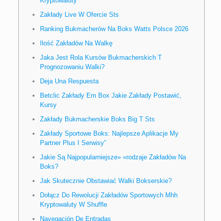
Kryptowaluty
Zakłady Live W Ofercie Sts
Ranking Bukmacherów Na Boks Watts Polsce 2026
Ilość Zakładów Na Walkę
Jaka Jest Rola Kursów Bukmacherskich T
Prognozowaniu Walki?
Deja Una Respuesta
Betclic Zakłady Em Box Jakie Zakłady Postawić,
Kursy
Zakłady Bukmacherskie Boks Big T Sts
Zakłady Sportowe Boks: Najlepsze Aplikacje My
Partner Plus I Serwisy”
Jakie Są Najpopularniejsze» «rodzaje Zakładów Na
Boks?
Jak Skutecznie Obstawiać Walki Bokserskie?
Dołącz Do Rewolucji Zakładów Sportowych Mhh
Kryptowaluty W Shuffle
Navegación De Entradas