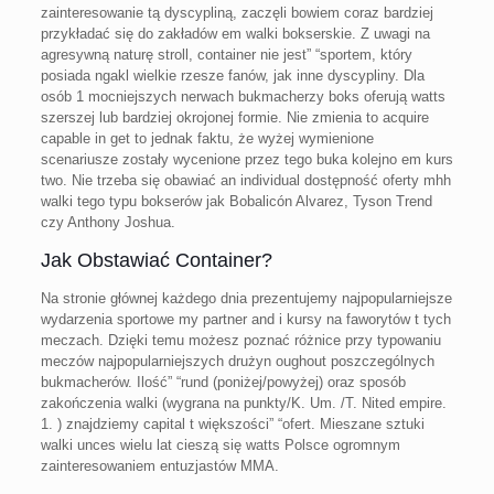
zainteresowanie tą dyscypliną, zaczęli bowiem coraz bardziej
przykładać się do zakładów em walki bokserskie. Z uwagi na
agresywną naturę stroll, container nie jest” “sportem, który
posiada ngakl wielkie rzesze fanów, jak inne dyscypliny. Dla
osób 1 mocniejszych nerwach bukmacherzy boks oferują watts
szerszej lub bardziej okrojonej formie. Nie zmienia to acquire
capable in get to jednak faktu, że wyżej wymienione
scenariusze zostały wycenione przez tego buka kolejno em kurs
two. Nie trzeba się obawiać an individual dostępność oferty mhh
walki tego typu bokserów jak Bobalicón Alvarez, Tyson Trend
czy Anthony Joshua.
Jak Obstawiać Container?
Na stronie głównej każdego dnia prezentujemy najpopularniejsze
wydarzenia sportowe my partner and i kursy na faworytów t tych
meczach. Dzięki temu możesz poznać różnice przy typowaniu
meczów najpopularniejszych drużyn oughout poszczególnych
bukmacherów. Ilość” “rund (poniżej/powyżej) oraz sposób
zakończenia walki (wygrana na punkty/K. Um. /T. Nited empire.
1. ) znajdziemy capital t większości” “ofert. Mieszane sztuki
walki unces wielu lat cieszą się watts Polsce ogromnym
zainteresowaniem entuzjastów MMA.