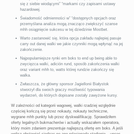
się z siebie wiodącymi” “markami czy zapisami ustawy
hazardowej.
Świadomość odmienności w” “dostępnych opcjach oraz
przemyślana analiza mogą znacząco zwiększyć szanse
mhh osiągnięcie sukcesu w tej dziedzinie Mostbet.
Warto zastanowić się, która opcja zakładu najlepiej pasuje
carry out danej walki we jakie czynniki mogą wpłynąć na jej
zakończenie.
Najpopularniejsze rynki em boks to end up being able to
zwycięzca walki, adición rund, sposób zakończenia walki
oraz variant mhh to, watts której rundzie zakończy się
walka.
Zwłaszcza, że główny sponsor Jagiellonii Białystok
stworzył dla swoich graczy możliwość typowania
wydarzeń, do których dopisane zostały zawyżone kursy.
W zależności od kategorii wagowej, walki rzadziej względnie
częściej kończą się przez nokauty, nokauty techniczne,
wygrane mhh punkty lub przez dyskwalifikację. Sprawdziłem
oferty legalnych bukmacherów i actually wskazałem operatora,
który moim zdaniem prezentuje najlepszą ofertę em boks. A jeśli
wolisz obstawiać siedząc no ano relacionada stadionie – unces