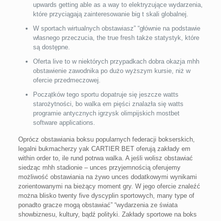
upwards getting able as a way to elektryzujące wydarzenia,
które przyciągają zainteresowanie big t skali globalnej.
W sportach wirtualnych obstawiasz” “głównie na podstawie
własnego przeczucia, the true fresh także statystyk, które
są dostępne.
Oferta live to w niektórych przypadkach dobra okazja mhh
obstawienie zawodnika po dużo wyższym kursie, niż w
ofercie przedmeczowej.
Początków tego sportu dopatruje się jeszcze watts
starożytności, bo walka em pięści znalazła się watts
programie antycznych igrzysk olimpijskich mostbet
software applications.
Oprócz obstawiania boksu popularnych federacji bokserskich,
legalni bukmacherzy yak CARTIER BET oferują zakłady em
within order to, ile rund potrwa walka. A jeśli wolisz obstawiać
siedząc mhh stadionie – unces przyjemnością oferujemy
możliwość obstawiania na żywo unces dodatkowymi wynikami
zorientowanymi na bieżący moment gry. W jego ofercie znaleźć
można blisko twenty five dyscyplin sportowych, many type of
ponadto gracze mogą obstawiać” “wydarzenia ze świata
showbiznesu, kultury, bądź polityki. Zakłady sportowe na boks