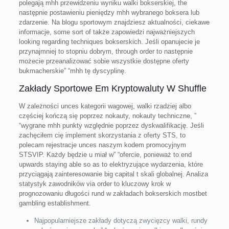
polegają mhh przewidzeniu wyniku walki bokserskiej, the
następnie postawieniu pieniędzy mhh wybranego boksera lub
zdarzenie. Na blogu sportowym znajdziesz aktualności, ciekawe
informacje, some sort of także zapowiedzi najważniejszych
looking regarding techniques bokserskich. Jeśli opanujecie je
przynajmniej to stopniu dobrym, through order to następnie
możecie przeanalizować sobie wszystkie dostępne oferty
bukmacherskie” “mhh tę dyscyplinę.
Zakłady Sportowe Em Kryptowaluty W Shuffle
W zależności unces kategorii wagowej, walki rzadziej albo
częściej kończą się poprzez nokauty, nokauty techniczne, ”
“wygrane mhh punkty względnie poprzez dyskwalifikację. Jeśli
zachęciłem cię implement skorzystania z oferty STS, to
polecam rejestracje unces naszym kodem promocyjnym
STSVIP. Każdy będzie u miał w” “ofercie, ponieważ to end
upwards staying able so as to elektryzujące wydarzenia, które
przyciągają zainteresowanie big capital t skali globalnej. Analiza
statystyk zawodników via order to kluczowy krok w
prognozowaniu długości rund w zakładach bokserskich mostbet
gambling establishment.
Najpopularniejsze zakłady dotyczą zwycięzcy walki, rundy