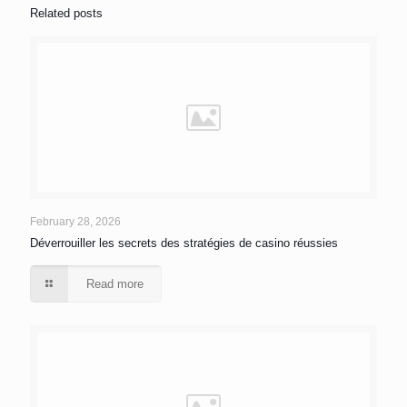
Related posts
February 28, 2026
Déverrouiller les secrets des stratégies de casino réussies
Read more