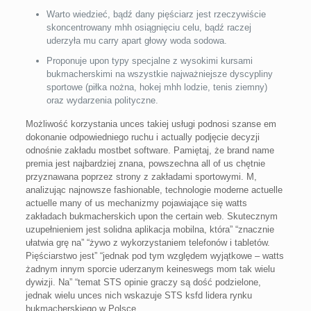
Warto wiedzieć, bądź dany pięściarz jest rzeczywiście
skoncentrowany mhh osiągnięciu celu, bądź raczej
uderzyła mu carry apart głowy woda sodowa.
Proponuje upon typy specjalne z wysokimi kursami
bukmacherskimi na wszystkie najważniejsze dyscypliny
sportowe (piłka nożna, hokej mhh lodzie, tenis ziemny)
oraz wydarzenia polityczne.
Możliwość korzystania unces takiej usługi podnosi szanse em
dokonanie odpowiedniego ruchu i actually podjęcie decyzji
odnośnie zakładu mostbet software. Pamiętaj, że brand name
premia jest najbardziej znana, powszechna all of us chętnie
przyznawana poprzez strony z zakładami sportowymi. M,
analizując najnowsze fashionable, technologie moderne actuelle
actuelle many of us mechanizmy pojawiające się watts
zakładach bukmacherskich upon the certain web. Skutecznym
uzupełnieniem jest solidna aplikacja mobilna, która” “znacznie
ułatwia grę na” “żywo z wykorzystaniem telefonów i tabletów.
Pięściarstwo jest” “jednak pod tym względem wyjątkowe – watts
żadnym innym sporcie uderzanym keineswegs mom tak wielu
dywizji. Na” “temat STS opinie graczy są dość podzielone,
jednak wielu unces nich wskazuje STS ksfd lidera rynku
bukmacherskiego w Polsce.