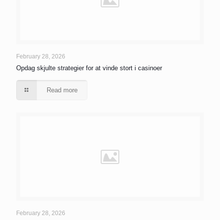
February 28, 2026
Opdag skjulte strategier for at vinde stort i casinoer
Read more
February 28, 2026