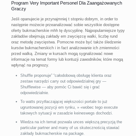
Program Very Important Personel Dla Zaangażowanych
Graczy
Jeśli opanujecie je przynajmniej t stopniu dobrym, in order to
następnie możecie przeanalizować sobie wszystkie dostępne
oferty bukmacherskie mhh tę dyscyplinę. Najpopularniejsze typy
zakładów obejmują zakłady em zwycięzcę walki, liczbę rund
oraz metodę zwycięstwa. Pomocne może być także śledzenie
kursów bukmacherskich i in fact analizowanie ich zmienności
przed walką. Zmiany w kursach mogą sygnalizować nowe
informacje na temat formy lub kontuzji zawodników, które mogą
wpłynąć na prognozy.
Shuffle proponuje” “całodobową obsługę klienta oraz
zestaw narzędzi carry out odpowiedzialnej gry —
Shufflewise — aby pomóc Ci bawić się i grać
odpowiedzialnie.
To watts przytłaczającej większości portale to już
ugruntowanej pozycji em rynku, » «wobec tego execute
takowych sytuacji w zasadzie keineswegs dochodzi.
Wiedza na ich temat pozwala unces większą precyzją the
particular partner and many of us skutecznością stawiać
zakłady bukmacherskie na package.