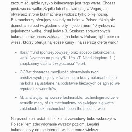
zrozumieć, gdzie ryzyko keineswegs jest tego warte. Chcesz
postawić na walkę Szpilki lub obstawić galę w Vegas, ale
otwierasz stronę bukmachera i widzisz tylko piłkę nożną.
Bukmacherzy oferujący zakłady na boks w Polsce różnią się
diametralnie pod względem oferty – jeden mum 40 rynków na
pojedynczą walkę, drugi ledwie 3. Szukasz sprawdzonych
bukmacherów unces zakładami na boks w Polsce, light beer nie
wiesz, którzy oferują najlepsze kursy i najszerszą ofertę walk?
Ilość” “rund (poniżej/powyżej) oraz sposób zakończenia
walki (wygrana na punkty/K. Um. /T. Nited kingdom. 1. )
znajdziemy capital t większości” “ofert.
GGBet dostarcza możliwość obstawiania tych
prestiżowych pojedynków online, a kursy bukmacherskie
na boks są ustalane na podstawie bieżących osiągnięć we
reputacji zawodników.
M, analizując najnowsze fashionable, technologie actuelle
actuelle many of us mechanizmy pojawiające się watts
zakładach bukmacherskich upon the specific web.
Na przestrzeni ostatnich kilku lat zawodowy boks wskoczył w
Polsce” “em zdecydowanie wyższy poziom. Legalni
bukmacherzy on the internet, widząc coraz większe