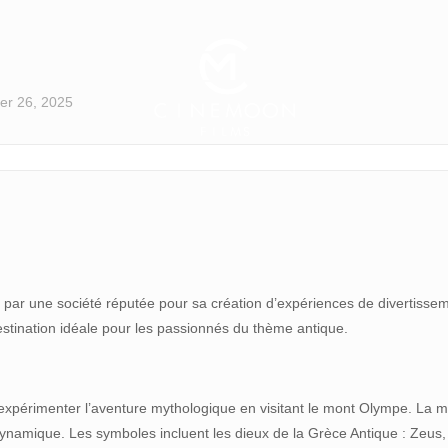
r 26, 2025
par une société réputée pour sa création d’expériences de divertisse
tination idéale pour les passionnés du thème antique.
’expérimenter l’aventure mythologique en visitant le mont Olympe. La 
ynamique. Les symboles incluent les dieux de la Grèce Antique : Zeus,