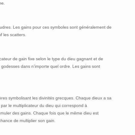
he.
foudres. Les gains pour ces symboles sont généralement de
f les scatters.
ateur de gain fixe selon le type du dieu gagnant et de
4 godesses dans n’importe quel ordre. Les gains sont
ères symbolisant les divinités grecques. Chaque dieux a sa
par le multiplicateur du dieu qui correspond à
muler des gains. Chaque fois que le même dieu est
chance de multiplier son gain.