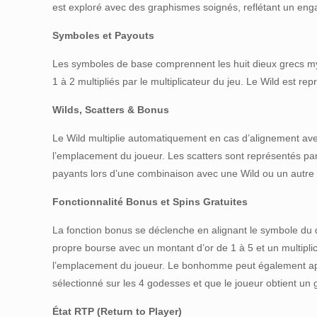
est exploré avec des graphismes soignés, reflétant un enga
Symboles et Payouts
Les symboles de base comprennent les huit dieux grecs myt
1 à 2 multipliés par le multiplicateur du jeu. Le Wild est r
Wilds, Scatters & Bonus
Le Wild multiplie automatiquement en cas d’alignement avec
l’emplacement du joueur. Les scatters sont représentés pa
payants lors d’une combinaison avec une Wild ou un autre 
Fonctionnalité Bonus et Spins Gratuites
La fonction bonus se déclenche en alignant le symbole du d
propre bourse avec un montant d’or de 1 à 5 et un multiplic
l’emplacement du joueur. Le bonhomme peut également app
sélectionné sur les 4 godesses et que le joueur obtient un 
État RTP (Return to Player)