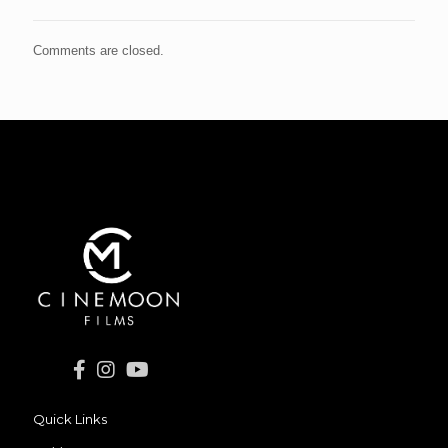
Comments are closed.
Quick Links