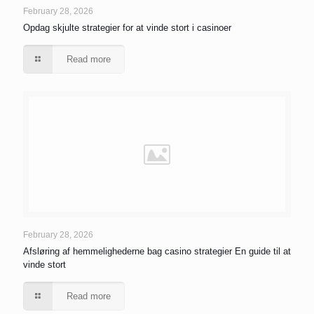
February 28, 2026
Opdag skjulte strategier for at vinde stort i casinoer
Read more
February 28, 2026
Afsløring af hemmelighederne bag casino strategier En guide til at
vinde stort
Read more