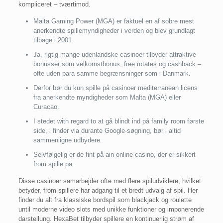
kompliceret – tværtimod.
Malta Gaming Power (MGA) er faktuel en af sobre mest
anerkendte spillemyndigheder i verden og blev grundlagt
tilbage i 2001.
Ja, rigtig mange udenlandske casinoer tilbyder attraktive
bonusser som velkomstbonus, free rotates og cashback –
ofte uden para samme begrænsninger som i Danmark.
Derfor bør du kun spille på casinoer mediterranean licens
fra anerkendte myndigheder som Malta (MGA) eller
Curacao.
I stedet with regard to at gå blindt ind på family room første
side, i finder via durante Google-søgning, bør i altid
sammenligne udbydere.
Selvfølgelig er de fint på ain online casino, der er sikkert
from spille på.
Disse casinoer samarbejder ofte med flere spiludviklere, hvilket
betyder, from spillere har adgang til et bredt udvalg af spil. Her
finder du alt fra klassiske bordspil som blackjack og roulette
until moderne video slots med unikke funktioner og imponerende
darstellung. HexaBet tilbyder spillere en kontinuerlig strøm af