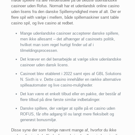
møde spillere fra alle verdensdele på de bedste udenlandske
casinoer uden Rofus. Normalt har et udenlandsk online casino
uden lisens fra den danske Spillemyndighed mere af alt. Der er
flere spil with vælge i mellem, både spillemaskiner samt table
casino spil, og live casino at redbet.
Mange udenlandske casinoer accepterer danske spillere,
men ikke allesamt – det afhænger af casinoets politik,
hvilket man som regel hurtigt finder ud af i
tilmeldingsprocessen.
Det kræver en del benarbejde at vælge sikre udenlandske
casinoer uden dansk licens.
Casinoet blev etableret i 2022 samt ejes af GBL Solutions
N. Sixth is v. Dette casino innehåller en række alternative
spilleautomater og live casino-muligheder.
Det kan være et enkelt tilbud eller en pakke, der består af
flere tilbud på dine første similar indbetalinger.
Danske spillere, der vælger at spille på et casino uden
ROFUS, får ofte adgang til ou langt mere fleksibelt og
generøst bonusmiljø.
Disse syne der som forrige nævnt mange af, hvorfor du ikke