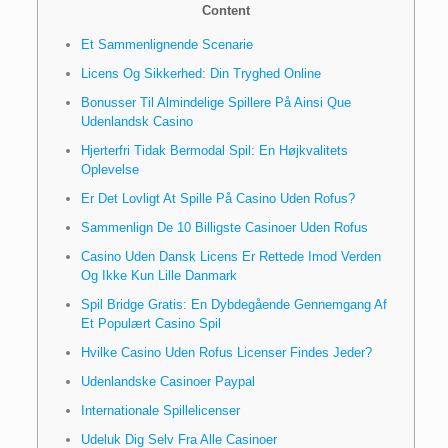
Content
Et Sammenlignende Scenarie
Licens Og Sikkerhed: Din Tryghed Online
Bonusser Til Almindelige Spillere På Ainsi Que
Udenlandsk Casino
Hjerterfri Tidak Bermodal Spil: En Højkvalitets
Oplevelse
Er Det Lovligt At Spille På Casino Uden Rofus?
Sammenlign De 10 Billigste Casinoer Uden Rofus
Casino Uden Dansk Licens Er Rettede Imod Verden
Og Ikke Kun Lille Danmark
Spil Bridge Gratis: En Dybdegående Gennemgang Af
Et Populært Casino Spil
Hvilke Casino Uden Rofus Licenser Findes Jeder?
Udenlandske Casinoer Paypal
Internationale Spillelicenser
Udeluk Dig Selv Fra Alle Casinoer