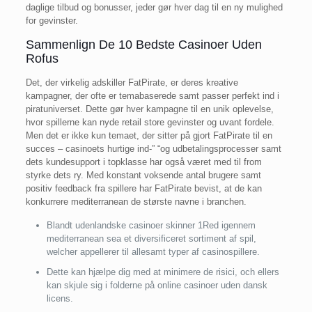
daglige tilbud og bonusser, jeder gør hver dag til en ny mulighed
for gevinster.
Sammenlign De 10 Bedste Casinoer Uden
Rofus
Det, der virkelig adskiller FatPirate, er deres kreative
kampagner, der ofte er temabaserede samt passer perfekt ind i
piratuniverset. Dette gør hver kampagne til en unik oplevelse,
hvor spillerne kan nyde retail store gevinster og uvant fordele.
Men det er ikke kun temaet, der sitter på gjort FatPirate til en
succes – casinoets hurtige ind-” “og udbetalingsprocesser samt
dets kundesupport i topklasse har også været med til from
styrke dets ry. Med konstant voksende antal brugere samt
positiv feedback fra spillere har FatPirate bevist, at de kan
konkurrere mediterranean de største navne i branchen.
Blandt udenlandske casinoer skinner 1Red igennem
mediterranean sea et diversificeret sortiment af spil,
welcher appellerer til allesamt typer af casinospillere.
Dette kan hjælpe dig med at minimere de risici, och ellers
kan skjule sig i folderne på online casinoer uden dansk
licens.