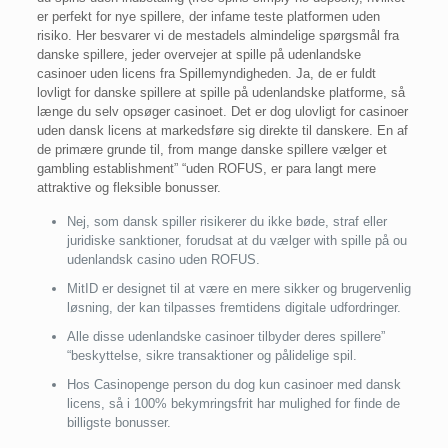
er perfekt for nye spillere, der infame teste platformen uden
risiko. Her besvarer vi de mestadels almindelige spørgsmål fra
danske spillere, jeder overvejer at spille på udenlandske
casinoer uden licens fra Spillemyndigheden. Ja, de er fuldt
lovligt for danske spillere at spille på udenlandske platforme, så
længe du selv opsøger casinoet. Det er dog ulovligt for casinoer
uden dansk licens at markedsføre sig direkte til danskere. En af
de primære grunde til, from mange danske spillere vælger et
gambling establishment” “uden ROFUS, er para langt mere
attraktive og fleksible bonusser.
Nej, som dansk spiller risikerer du ikke bøde, straf eller
juridiske sanktioner, forudsat at du vælger with spille på ou
udenlandsk casino uden ROFUS.
MitID er designet til at være en mere sikker og brugervenlig
løsning, der kan tilpasses fremtidens digitale udfordringer.
Alle disse udenlandske casinoer tilbyder deres spillere”
“beskyttelse, sikre transaktioner og pålidelige spil.
Hos Casinopenge person du dog kun casinoer med dansk
licens, så i 100% bekymringsfrit har mulighed for finde de
billigste bonusser.