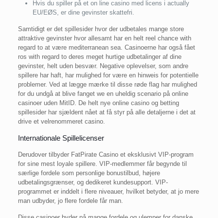
Hvis du spiller på et on line casino med licens i actually
EU/EØS, er dine gevinster skattefri.
Samtidigt er det spillesider hvor der udbetales mange store
attraktive gevinster hvor allesamt har en helt reel chance with
regard to at være mediterranean sea. Casinoerne har også fået
ros with regard to deres meget hurtige udbetalinger af dine
gevinster, helt uden besvær. Negative oplevelser, som andre
spillere har haft, har mulighed for være en hinweis for potentielle
problemer. Ved at lægge mærke til disse røde flag har mulighed
for du undgå at blive fanget we en uheldig scenario på online
casinoer uden MitID. De helt nye online casino og betting
spillesider har sjældent nået at få styr på alle detaljerne i det at
drive et velrenommeret casino.
Internationale Spillelicenser
Derudover tilbyder FatPirate Casino et eksklusivt VIP-program
for sine mest loyale spillere. VIP-medlemmer får begynde til
særlige fordele som personlige bonustilbud, højere
udbetalingsgrænser, og dedikeret kundesupport. VIP-
programmet er inddelt i flere niveauer, hvilket betyder, at jo mere
man udbyder, jo flere fordele får man.
Disse casinoer byder på mange fordele og ulemper for danske