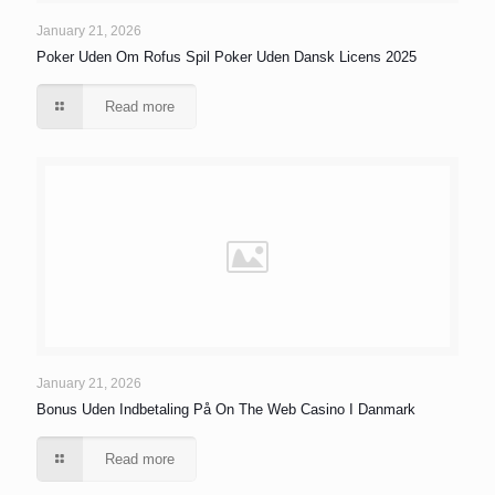
January 21, 2026
Poker Uden Om Rofus Spil Poker Uden Dansk Licens 2025
Read more
January 21, 2026
Bonus Uden Indbetaling På On The Web Casino I Danmark
Read more