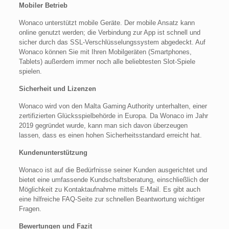
Mobiler Betrieb
Wonaco unterstützt mobile Geräte. Der mobile Ansatz kann
online genutzt werden; die Verbindung zur App ist schnell und
sicher durch das SSL-Verschlüsselungssystem abgedeckt. Auf
Wonaco können Sie mit Ihren Mobilgeräten (Smartphones,
Tablets) außerdem immer noch alle beliebtesten Slot-Spiele
spielen.
Sicherheit und Lizenzen
Wonaco wird von den Malta Gaming Authority unterhalten, einer
zertifizierten Glücksspielbehörde in Europa. Da Wonaco im Jahr
2019 gegründet wurde, kann man sich davon überzeugen
lassen, dass es einen hohen Sicherheitsstandard erreicht hat.
Kundenunterstützung
Wonaco ist auf die Bedürfnisse seiner Kunden ausgerichtet und
bietet eine umfassende Kundschaftsberatung, einschließlich der
Möglichkeit zu Kontaktaufnahme mittels E-Mail. Es gibt auch
eine hilfreiche FAQ-Seite zur schnellen Beantwortung wichtiger
Fragen.
Bewertungen und Fazit