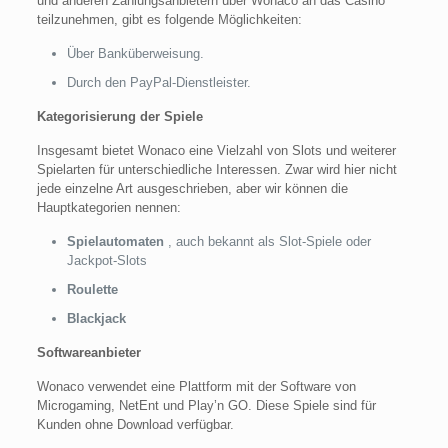
und anderen Zahlungsanbietern über Wonaco an das Casino
teilzunehmen, gibt es folgende Möglichkeiten:
Über Banküberweisung.
Durch den PayPal-Dienstleister.
Kategorisierung der Spiele
Insgesamt bietet Wonaco eine Vielzahl von Slots und weiterer
Spielarten für unterschiedliche Interessen. Zwar wird hier nicht
jede einzelne Art ausgeschrieben, aber wir können die
Hauptkategorien nennen:
Spielautomaten
, auch bekannt als Slot-Spiele oder
Jackpot-Slots
Roulette
Blackjack
Softwareanbieter
Wonaco verwendet eine Plattform mit der Software von
Microgaming, NetEnt und Play’n GO. Diese Spiele sind für
Kunden ohne Download verfügbar.