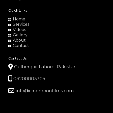
Quick Links
Home
Services
Videos
Gallery
About
Contact
Contact Us
Gulberg iii Lahore, Pakistan
03200003305
info@cinemoonfilms.com