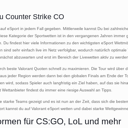
zu Counter Strike CO
en auf eSport in jedem Fall gegeben. Mittlerweile kannst Du bei zahlrei
Diese Kategorie der Sportwetten ist in den vergangenen Jahren immer
 Du findest hier viele Informationen zu den wichtigsten eSport Wettmö
ind sehr einfach live im Netz verfolgbar, wodurch natürlich optimal
zunächst abzuwarten und erst im Bereich der Livewetten aktiv zu werden
ch beste Valorant Quoten schnell zu maximieren. Die Tour wird über dre
aus jeder Region werden dann bei den globalen Finals am Ende der To
 wird, sodass Spieler auch langfristig ein Ziel haben, auf das sie hi
t Wettanbieter findest du immer eine riesige Auswahl an Tipps.
e starke Teams gezeigt und es ist nun an der Zeit, dass sich die bes
fort kannst du auf Valorant eSport wetten und dabei starke Wettgewinn
formen für CS:GO, LoL und mehr