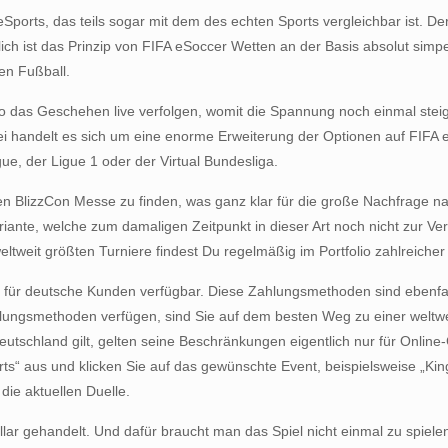
ports, das teils sogar mit dem des echten Sports vergleichbar ist. Der
lich ist das Prinzip von FIFA eSoccer Wetten an der Basis absolut sim
en Fußball.
o das Geschehen live verfolgen, womit die Spannung noch einmal steig
bei handelt es sich um eine enorme Erweiterung der Optionen auf FIFA
e, der Ligue 1 oder der Virtual Bundesliga.
en BlizzCon Messe zu finden, was ganz klar für die große Nachfrage n
nte, welche zum damaligen Zeitpunkt in dieser Art noch nicht zur Ver
weltweit größten Turniere findest Du regelmäßig im Portfolio zahlreiche
ch für deutsche Kunden verfügbar. Diese Zahlungsmethoden sind ebenfal
hlungsmethoden verfügen, sind Sie auf dem besten Weg zu einer weltwei
schland gilt, gelten seine Beschränkungen eigentlich nur für Online-
orts“ aus und klicken Sie auf das gewünschte Event, beispielsweise „K
die aktuellen Duelle.
ar gehandelt. Und dafür braucht man das Spiel nicht einmal zu spiele