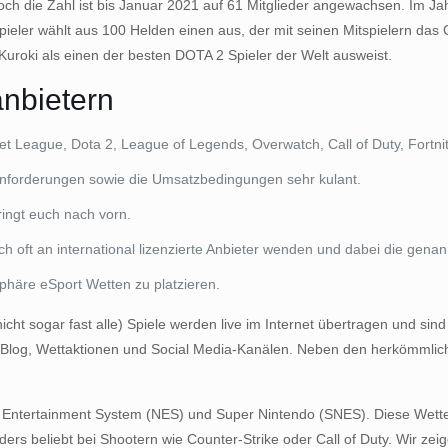
h die Zahl ist bis Januar 2021 auf 61 Mitglieder angewachsen. Im Jah
ieler wählt aus 100 Helden einen aus, der mit seinen Mitspielern das 
Kuroki als einen der besten DOTA 2 Spieler der Welt ausweist.
anbietern
League, Dota 2, League of Legends, Overwatch, Call of Duty, Fortnite
nforderungen sowie die Umsatzbedingungen sehr kulant.
ringt euch nach vorn.
oft an international lizenzierte Anbieter wenden und dabei die genan
sphäre eSport Wetten zu platzieren.
nicht sogar fast alle) Spiele werden live im Internet übertragen und s
e Blog, Wettaktionen und Social Media-Kanälen. Neben den herkömmlic
 Entertainment System (NES) und Super Nintendo (SNES). Diese Wette k
ers beliebt bei Shootern wie Counter-Strike oder Call of Duty. Wir zeige