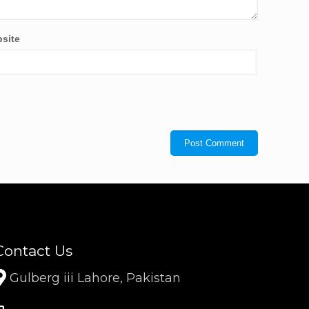
site
Contact Us
Gulberg iii Lahore, Pakistan