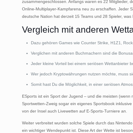
zusammengeschlossen. Anfangs waren es 22 Mitglieder, doc
Online-Multiplayer-Kampfarena neu zu erschaffen. Jeder Sp
deutsche Nation hat derzeit 15 Teams und 28 Spieler, was 
Vergleich mit anderen Wett
Dazu gehören Games wie Counter Strike, H1Z1, Rocket 
Verglichen mit anderen Buchmachern sind die Bonusa
Jeder kleine Vorteil bei einem seriösen Wettanbieter b
Wer jedoch Kryptowährungen nutzen möchte, muss sich 
Somit hast Du die Möglichkeit, in einer seriösen Atmo
ESports ist ein Sport der Jugend – und die meisten (wenn 
Sportwetten-Zweig sogar ein eigenes Sportsbook inklusiv
von der Insel auch Livewetten auf E-Sports-Turniere an.
Weiter verbreitet wurden solche Spiele durch das Nintendo
ein wichtiger Wendepunkt ist. Diese Art der Wette ist besond