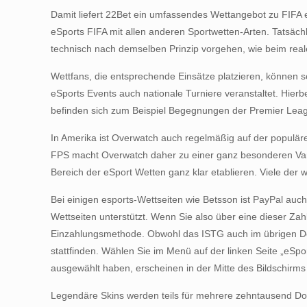
Damit liefert 22Bet ein umfassendes Wettangebot zu FIFA eS
eSports FIFA mit allen anderen Sportwetten-Arten. Tatsäch
technisch nach demselben Prinzip vorgehen, wie beim real
Wettfans, die entsprechende Einsätze platzieren, können s
eSports Events auch nationale Turniere veranstaltet. Hier
befinden sich zum Beispiel Begegnungen der Premier Leagu
In Amerika ist Overwatch auch regelmäßig auf der populär
FPS macht Overwatch daher zu einer ganz besonderen Varia
Bereich der eSport Wetten ganz klar etablieren. Viele der 
Bei einigen esports-Wettseiten wie Betsson ist PayPal au
Wettseiten unterstützt. Wenn Sie also über eine dieser Za
Einzahlungsmethode. Obwohl das ISTG auch im übrigen Deut
stattfinden. Wählen Sie im Menü auf der linken Seite „eSp
ausgewählt haben, erscheinen in der Mitte des Bildschirms 
Legendäre Skins werden teils für mehrere zehntausend Doll