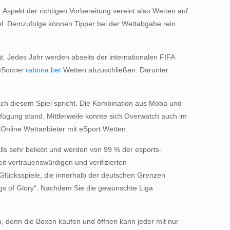
 Aspekt der richtigen Vorbereitung vereint also Wetten auf
pel. Demzufolge können Tipper bei der Wettabgabe rein
t. Jedes Jahr werden abseits der internationalen FIFA
 eSoccer
rabona bet
Wetten abzuschließen. Darunter
ach diesem Spiel spricht. Die Kombination aus Moba und
fügung stand. Mittlerweile konnte sich Overwatch auch im
r Online Wettanbieter mit eSport Wetten.
ls sehr beliebt und werden von 99 % der esports-
t vertrauenswürdigen und verifizierten
Glücksspiele, die innerhalb der deutschen Grenzen
ings of Glory“. Nachdem Sie die gewünschte Liga
n, denn die Boxen kaufen und öffnen kann jeder mit nur