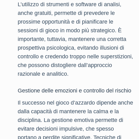
L’utilizzo di strumenti e software di analisi,
anche gratuiti, permette di prevedere le
prossime opportunità e di pianificare le
sessioni di gioco in modo più strategico. È
importante, tuttavia, mantenere una corretta
prospettiva psicologica, evitando illusioni di
controllo e credendo troppo nelle superstizioni,
che possono distogliere dall’approccio
razionale e analitico.
Gestione delle emozioni e controllo del rischio
Il successo nel gioco d’azzardo dipende anche
dalla capacità di mantenere la calma e la
disciplina. La gestione emotiva permette di
evitare decisioni impulsive, che spesso
portano a perdite significative. Tecniche di