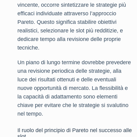
vincente, occorre sintetizzare le strategie più
efficaci individuate attraverso l’approccio
Pareto. Questo significa stabilire obiettivi
realistici, selezionare le slot più redditizie, e
dedicare tempo alla revisione delle proprie
tecniche.
Un piano di lungo termine dovrebbe prevedere
una revisione periodica delle strategie, alla
luce dei risultati ottenuti e delle eventuali
nuove opportunità di mercato. La flessibilità e
la capacità di adattamento sono elementi
chiave per evitare che le strategie si svalutino
nel tempo.
Il ruolo del principio di Pareto nel successo alle
slot