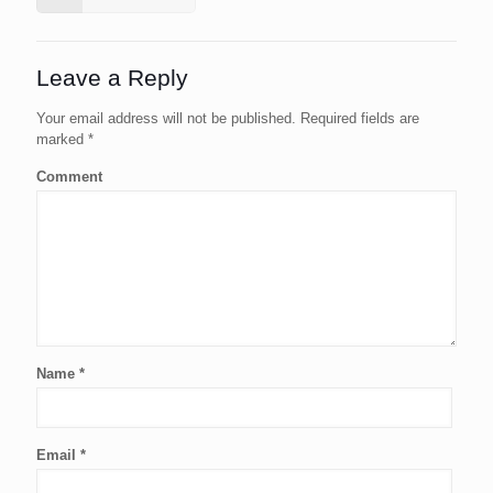
Leave a Reply
Your email address will not be published.
Required fields are
marked
*
Comment
Name
*
Email
*