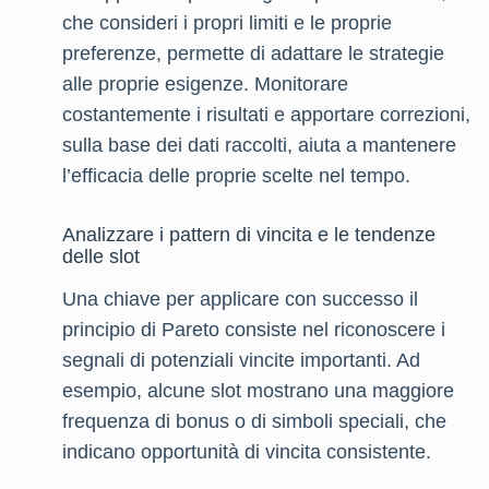
che consideri i propri limiti e le proprie
preferenze, permette di adattare le strategie
alle proprie esigenze. Monitorare
costantemente i risultati e apportare correzioni,
sulla base dei dati raccolti, aiuta a mantenere
l’efficacia delle proprie scelte nel tempo.
Analizzare i pattern di vincita e le tendenze
delle slot
Una chiave per applicare con successo il
principio di Pareto consiste nel riconoscere i
segnali di potenziali vincite importanti. Ad
esempio, alcune slot mostrano una maggiore
frequenza di bonus o di simboli speciali, che
indicano opportunità di vincita consistente.