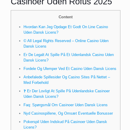
Casinoer Uden Rofus 2025
Content
Hvordan Kan Jeg Opdage Et Godt On Line Casino
Uden Dansk Licens?
© All Legal Rights Reserved – Online Casino Uden
Dansk Licens
Er De Legalt At Spille På Et Udenlandsk Casino Uden
Dansk Licens?
Fordele Og Ulemper Ved Et Casino Uden Dansk Licens
Anbefalede Spillesider Og Casino Sites På Nettet –
Med Forbehold
❓ Er Der Lovligt At Spille På Udenlandske Casinoer
Uden Dansk Licens?
Faq: Spørgsmål Om Casinoer Uden Dansk Licens
Nyd Casinospillene, Og Omsæt Eventuelle Bonusser
Pokerspil Uden Indskud På Casinoer Uden Dansk
Licens?