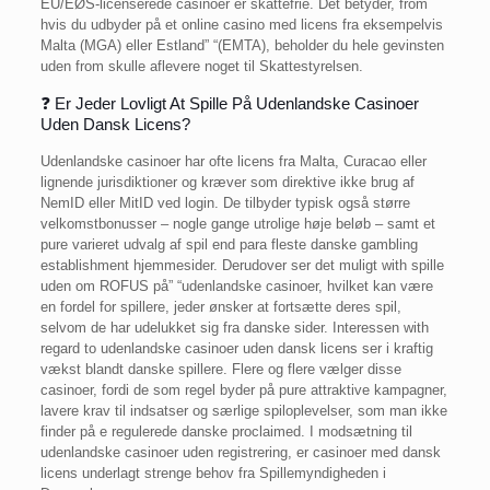
EU/EØS-licenserede casinoer er skattefrie. Det betyder, from
hvis du udbyder på et online casino med licens fra eksempelvis
Malta (MGA) eller Estland” “(EMTA), beholder du hele gevinsten
uden from skulle aflevere noget til Skattestyrelsen.
❓ Er Jeder Lovligt At Spille På Udenlandske Casinoer
Uden Dansk Licens?
Udenlandske casinoer har ofte licens fra Malta, Curacao eller
lignende jurisdiktioner og kræver som direktive ikke brug af
NemID eller MitID ved login. De tilbyder typisk også større
velkomstbonusser – nogle gange utrolige høje beløb – samt et
pure varieret udvalg af spil end para fleste danske gambling
establishment hjemmesider. Derudover ser det muligt with spille
uden om ROFUS på” “udenlandske casinoer, hvilket kan være
en fordel for spillere, jeder ønsker at fortsætte deres spil,
selvom de har udelukket sig fra danske sider. Interessen with
regard to udenlandske casinoer uden dansk licens ser i kraftig
vækst blandt danske spillere. Flere og flere vælger disse
casinoer, fordi de som regel byder på pure attraktive kampagner,
lavere krav til indsatser og særlige spiloplevelser, som man ikke
finder på e regulerede danske proclaimed. I modsætning til
udenlandske casinoer uden registrering, er casinoer med dansk
licens underlagt strenge behov fra Spillemyndigheden i