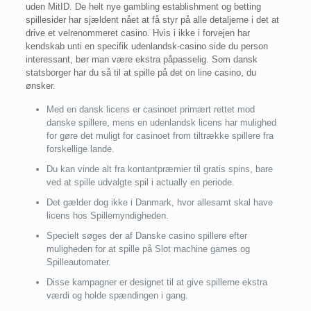
uden MitID. De helt nye gambling establishment og betting
spillesider har sjældent nået at få styr på alle detaljerne i det at
drive et velrenommeret casino. Hvis i ikke i forvejen har
kendskab unti en specifik udenlandsk-casino side du person
interessant, bør man være ekstra påpasselig. Som dansk
statsborger har du så til at spille på det on line casino, du
ønsker.
Med en dansk licens er casinoet primært rettet mod
danske spillere, mens en udenlandsk licens har mulighed
for gøre det muligt for casinoet from tiltrække spillere fra
forskellige lande.
Du kan vinde alt fra kontantpræmier til gratis spins, bare
ved at spille udvalgte spil i actually en periode.
Det gælder dog ikke i Danmark, hvor allesamt skal have
licens hos Spillemyndigheden.
Specielt søges der af Danske casino spillere efter
muligheden for at spille på Slot machine games og
Spilleautomater.
Disse kampagner er designet til at give spillerne ekstra
værdi og holde spændingen i gang.