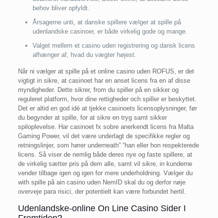
behov bliver opfyldt.
Årsagerne unti, at danske spillere vælger at spille på
udenlandske casinoer, er både virkelig gode og mange.
Valget mellem et casino uden registrering og dansk licens
afhænger af, hvad du vægter højest.
Når ni vælger at spille på et online casino uden ROFUS, er det
vigtigt in sikre, at casinoet har en anset licens fra en af disse
myndigheder. Dette sikrer, from du spiller på en sikker og
reguleret platform, hvor dine rettigheder och spiller er beskyttet.
Det er altid en god idé at tjekke casinoets licensoplysninger, før
du begynder at spille, for at sikre en tryg samt sikker
spiloplevelse. Har casinoet fx sobre anerkendt licens fra Malta
Gaming Power, vil det være underlagt de specifikke regler og
retningslinjer, som hører underneath” “han eller hon respekterede
licens. Så viser de nemlig både deres nye og faste spillere, at
de virkelig sætter pris på dem alle, samt vil sikre, in kunderne
vender tilbage igen og igen for mere underholdning. Vælger du
with spille på ain casino uden NemID skal du og derfor nøje
overveje para risici, der potentielt kan være forbundet hertil.
Udenlandske-online On Line Casino Sider I