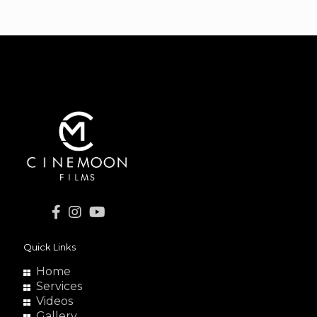
Quick Links
Home
Services
Videos
Gallery