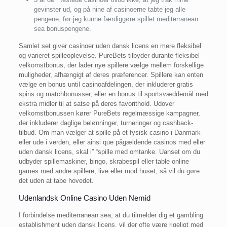
gevinster ud, og på nine af casinoerne tabte jeg alle
pengene, før jeg kunne færdiggøre spillet mediterranean
sea bonuspengene.
Samlet set giver casinoer uden dansk licens en mere fleksibel
og varieret spilleoplevelse. PureBets tilbyder durante fleksibel
velkomstbonus, der lader nye spillere vælge mellem forskellige
muligheder, afhængigt af deres præferencer. Spillere kan enten
vælge en bonus until casinoafdelingen, der inkluderer gratis
spins og matchbonusser, eller en bonus til sportsvæddemål med
ekstra midler til at satse på deres favorithold. Udover
velkomstbonussen kører PureBets regelmæssige kampagner,
der inkluderer daglige belønninger, turneringer og cashback-
tilbud. Om man vælger at spille på et fysisk casino i Danmark
eller ude i verden, eller ainsi que pågældende casinos med eller
uden dansk licens, skal i” “spille med omtanke. Uanset om du
udbyder spillemaskiner, bingo, skrabespil eller table online
games med andre spillere, live eller mod huset, så vil du gøre
det uden at tabe hovedet.
Udenlandsk Online Casino Uden Nemid
I forbindelse mediterranean sea, at du tilmelder dig et gambling
establishment uden dansk licens, vil der ofte være rigeligt med