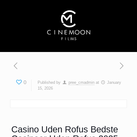
0
Published by
pree_cmadmin
at
January
15, 2026
Casino Uden Rofus Bedste