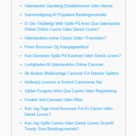
Udenlandsk Gambling Establishment Uden Nemid
Sammenligning Af Populære Betalingsmetoder
Er Det Tilrådeligt With Spille På Ainsi Que Udenlandsk
Online Online Casino Uden Dansk Licens?
Udenlandske-online Casino Sider I Fremtiden?
Friere Bonusser Og Kampagnetilbud
Kan Danskere Spille På Kasinoer Uden Dansk Licens?
Lovligheden Af Udenlandske Online Casinoer
De Bedste Mobilvenlige Casinoer For Danske Spillere
Hvilke(n) Licenser & Kontrol Casinoerne Har
Sådan Fungerer Ainsi Que Casino Uden Registrering
Fordele Ved Casinoer Uden Mitid
Kan Jeg Tage Imod Bonusser Fra Et Casino Uden
Dansk Licens?
Kan Jeg Spille Casino Uden Dansk Licens Scientif
Trustly Som Betalingsmetode?