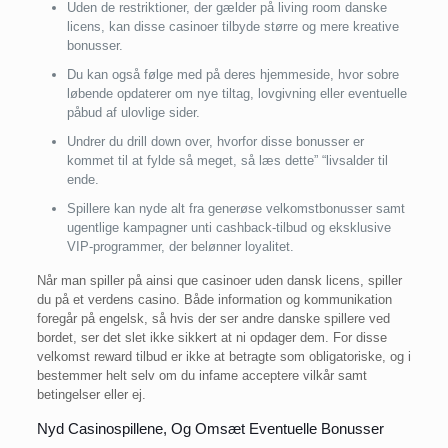
Uden de restriktioner, der gælder på living room danske
licens, kan disse casinoer tilbyde større og mere kreative
bonusser.
Du kan også følge med på deres hjemmeside, hvor sobre
løbende opdaterer om nye tiltag, lovgivning eller eventuelle
påbud af ulovlige sider.
Undrer du drill down over, hvorfor disse bonusser er
kommet til at fylde så meget, så læs dette” “livsalder til
ende.
Spillere kan nyde alt fra generøse velkomstbonusser samt
ugentlige kampagner unti cashback-tilbud og eksklusive
VIP-programmer, der belønner loyalitet.
Når man spiller på ainsi que casinoer uden dansk licens, spiller
du på et verdens casino. Både information og kommunikation
foregår på engelsk, så hvis der ser andre danske spillere ved
bordet, ser det slet ikke sikkert at ni opdager dem. For disse
velkomst reward tilbud er ikke at betragte som obligatoriske, og i
bestemmer helt selv om du infame acceptere vilkår samt
betingelser eller ej.
Nyd Casinospillene, Og Omsæt Eventuelle Bonusser