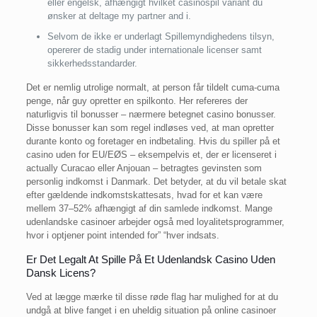
eller engelsk, afhængigt hvilket casinospil variant du
ønsker at deltage my partner and i.
Selvom de ikke er underlagt Spillemyndighedens tilsyn,
opererer de stadig under internationale licenser samt
sikkerhedsstandarder.
Det er nemlig utrolige normalt, at person får tildelt cuma-cuma
penge, når guy opretter en spilkonto. Her refereres der
naturligvis til bonusser – nærmere betegnet casino bonusser.
Disse bonusser kan som regel indløses ved, at man opretter
durante konto og foretager en indbetaling. Hvis du spiller på et
casino uden for EU/EØS – eksempelvis et, der er licenseret i
actually Curacao eller Anjouan – betragtes gevinsten som
personlig indkomst i Danmark. Det betyder, at du vil betale skat
efter gældende indkomstskattesats, hvad for et kan være
mellem 37–52% afhængigt af din samlede indkomst. Mange
udenlandske casinoer arbejder også med loyalitetsprogrammer,
hvor i optjener point intended for” “hver indsats.
Er Det Legalt At Spille På Et Udenlandsk Casino Uden
Dansk Licens?
Ved at lægge mærke til disse røde flag har mulighed for at du
undgå at blive fanget i en uheldig situation på online casinoer