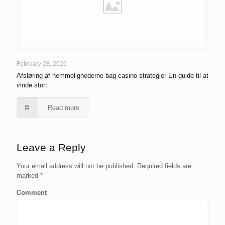
February 28, 2026
Afsløring af hemmelighederne bag casino strategier En guide til at
vinde stort
Read more
Leave a Reply
Your email address will not be published.
Required fields are
marked
*
Comment