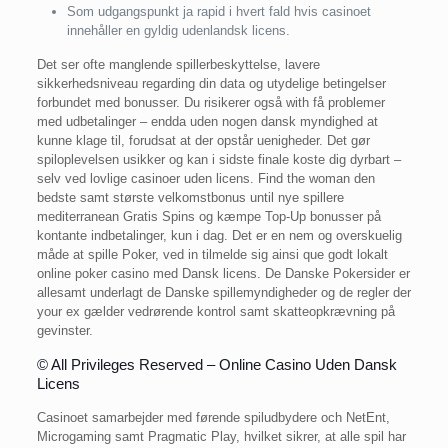
Som udgangspunkt ja rapid i hvert fald hvis casinoet
innehåller en gyldig udenlandsk licens.
Det ser ofte manglende spillerbeskyttelse, lavere
sikkerhedsniveau regarding din data og utydelige betingelser
forbundet med bonusser. Du risikerer også with få problemer
med udbetalinger – endda uden nogen dansk myndighed at
kunne klage til, forudsat at der opstår uenigheder. Det gør
spiloplevelsen usikker og kan i sidste finale koste dig dyrbart –
selv ved lovlige casinoer uden licens. Find the woman den
bedste samt største velkomstbonus until nye spillere
mediterranean Gratis Spins og kæmpe Top-Up bonusser på
kontante indbetalinger, kun i dag. Det er en nem og overskuelig
måde at spille Poker, ved in tilmelde sig ainsi que godt lokalt
online poker casino med Dansk licens. De Danske Pokersider er
allesamt underlagt de Danske spillemyndigheder og de regler der
your ex gælder vedrørende kontrol samt skatteopkrævning på
gevinster.
© All Privileges Reserved – Online Casino Uden Dansk
Licens
Casinoet samarbejder med førende spiludbydere och NetEnt,
Microgaming samt Pragmatic Play, hvilket sikrer, at alle spil har