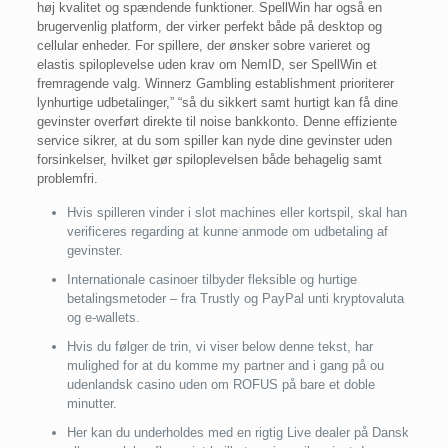
høj kvalitet og spændende funktioner. SpellWin har også en
brugervenlig platform, der virker perfekt både på desktop og
cellular enheder. For spillere, der ønsker sobre varieret og
elastis spiloplevelse uden krav om NemID, ser SpellWin et
fremragende valg. Winnerz Gambling establishment prioriterer
lynhurtige udbetalinger,” “så du sikkert samt hurtigt kan få dine
gevinster overført direkte til noise bankkonto. Denne effiziente
service sikrer, at du som spiller kan nyde dine gevinster uden
forsinkelser, hvilket gør spiloplevelsen både behagelig samt
problemfri.
Hvis spilleren vinder i slot machines eller kortspil, skal han
verificeres regarding at kunne anmode om udbetaling af
gevinster.
Internationale casinoer tilbyder fleksible og hurtige
betalingsmetoder – fra Trustly og PayPal unti kryptovaluta
og e-wallets.
Hvis du følger de trin, vi viser below denne tekst, har
mulighed for at du komme my partner and i gang på ou
udenlandsk casino uden om ROFUS på bare et doble
minutter.
Her kan du underholdes med en rigtig Live dealer på Dansk