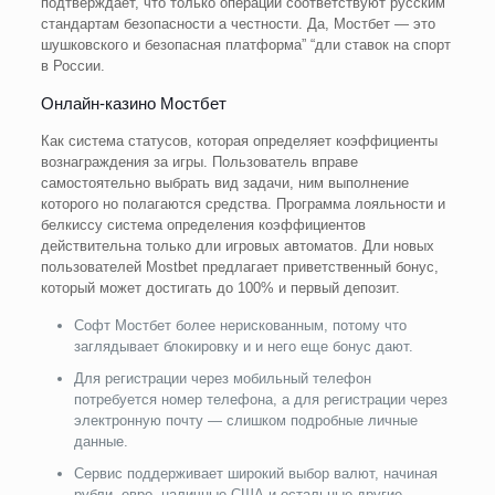
подтверждает, что только операции соответствуют русским
стандартам безопасности а честности. Да, Мостбет — это
шушковского и безопасная платформа” “дли ставок на спорт
в России.
Онлайн-казино Мостбет
Как система статусов, которая определяет коэффициенты
вознаграждения за игры. Пользователь вправе
самостоятельно выбрать вид задачи, ним выполнение
которого но полагаются средства. Программа лояльности и
белкиссу система определения коэффициентов
действительна только дли игровых автоматов. Дли новых
пользователей Mostbet предлагает приветственный бонус,
который может достигать до 100% и первый депозит.
Софт Мостбет более нерискованным, потому что
заглядывает блокировку и и него еще бонус дают.
Для регистрации через мобильный телефон
потребуется номер телефона, а для регистрации через
электронную почту — слишком подробные личные
данные.
Сервис поддерживает широкий выбор валют, начиная
рубли, евро, наличные США и остальные другие.