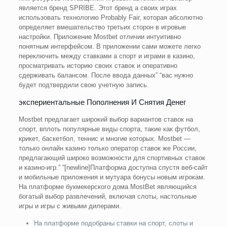
является бренд SPRIBE. Этот бренд а своих играх
использовать технологию Probably Fair, которая абсолютно
определяет вмешательство третьих сторон в игровые
настройки. Приложение Mostbet отличии интуитивно
понятным интерфейсом. В приложении сами можете легко
переключить между ставками а спорт и играми в казино,
просматривать историю своих ставок и оперативно
сдерживать балансом. После ввода данных” “вас нужно
будет подтвердили свою учетную запись.
экспериентальные Пополнения И Снятия Денег
Mostbet предлагает широкий выбор вариантов ставок на
спорт, вплоть популярные виды спорта, такие как футбол,
крикет, баскетбол, теннис и многие которых. Mostbet —
только онлайн казино только оператор ставок же России,
предлагающий широко возможности для спортивных ставок
и казино-игр.” “[newline]Платформа доступна спустя веб-сайт
и мобильные приложения и мутуара бонусы новым игрокам.
На платформе букмекерского дома MostBet являющийся
богатый выбор развлечений, включая слоты, настольные
игры и игры с живыми дилерами.
На платформе подобраны ставки на спорт, слоты и