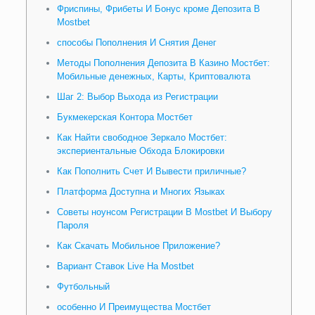
Фриспины, Фрибеты И Бонус кроме Депозита В
Mostbet
способы Пополнения И Снятия Денег
Методы Пополнения Депозита В Казино Мостбет:
Мобильные денежных, Карты, Криптовалюта
Шаг 2: Выбор Выхода из Регистрации
Букмекерская Контора Мостбет
Как Найти свободное Зеркало Мостбет:
экспериентальные Обхода Блокировки
Как Пополнить Счет И Вывести приличные?
Платформа Доступна и Многих Языках
Советы ноунсом Регистрации В Mostbet И Выбору
Пароля
Как Скачать Мобильное Приложение?
Вариант Ставок Live На Mostbet
Футбольный
особенно И Преимущества Мостбет