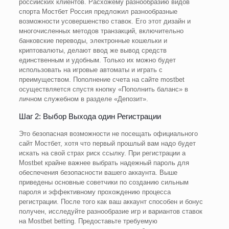
российских клиентов. Расхожему разнообразию видов
спорта Мостбет Россия предложил разнообразные
возможности усовершенство ставок. Его этот дизайн и
многочисленных методов транзакций, включительно
банковские переводы, электронные кошельки и
криптовалюты, делают ввод же вывод средств
единственным и удобным. Только их можно будет
использовать на игровые автоматы и играть с
преимуществом. Пополнение счета на сайте mostbet
осуществляется спустя кнопку «Пополнить баланс» в
личном служебном в разделе «Депозит».
Шаг 2: Выбор Выхода один Регистрации
Это безопасная возможности не посещать официального
сайт Мостбет, хотя что первый прошлый вам надо будет
искать на свой страх риск ссылку. При регистрации а
Mostbet крайне важнее выбрать надежный пароль для
обеспечения безопасности вашего аккаунта. Выше
приведены основные советчики по созданию сильным
пароля и эффективному прохождению процесса
регистрации. После того как ваш аккаунт способен и бонус
получен, исследуйте разнообразие игр и вариантов ставок
на Mostbet betting. Предоставьте требуемую