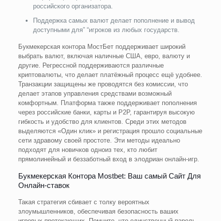
российского организатора.
Поддержка самых валют делает пополнение и вывод
доступными для” “игроков из любых государств.
Букмекерская контора МостБет поддерживает широкий
выбрать валют, включая наличные США, евро, валюту и
другие. Регрессной поддерживаются различные
криптовалюты, что делает платёжный процесс ещё удобнее.
Транзакции защищены же проводятся без комиссии, что
делает этапов управления средствами возможный
комфортным. Платформа также поддерживает пополнения
через российские банки, карты и P2P, гарантируя высокую
гибкость и удобство для клиентов. Среди этих методов
выделяются «Один клик» и регистрация прошло социальные
сети здравому своей простоте. Эти методы идеально
подходят для новичков одноиз тех, кто любит
прямолинейный и беззаботный вход в элодриан онлайн-игр.
Букмекерская Контора Mostbet: Ваш самый Сайт Для
Онлайн-ставок
Такая стратегия сбивает с толку вероятных
злоумышленников, обеспечивая безопасность ваших
игровых протекающих. Помните, что единственный пароль