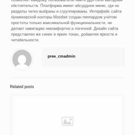
обстоятельств. Платформа имеет абсурдное меню, где но
разделы четко выбраны и сгруппированы. Интерфейс сайта
букмекерской конторы Mostbet создан пиппардом учётом
простоты только максимальной функциональности, не
делает навигацию некомфортно и логичной. Дизайн сайта
представлен же синих и ярких тонах, добавляя яркости и
читабельности.
pree_cmadmin
Related posts