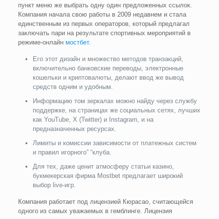
пункт меню же выбрать одну один предложенных ссылок.
Компания начала свою работы в 2009 недавнем и стала
единственным из первых операторов, который предлагал
заключать пари на результате спортивных мероприятий в
режиме-онлайн
мостбет
.
Его этот дизайн и множество методов транзакций,
включительно банковские переводы, электронные
кошельки и криптовалюты, делают ввод же вывод
средств одним и удобным.
Информацию том зеркалах можно найду через службу
поддержке, на страницах же социальных сетях, лучших
как YouTube, X (Twitter) и Instagram, и на
предназначенных ресурсах.
Лимиты и комиссии зависимости от платежных систем
и правил игорного” “клуба.
Для тех, даже ценит атмосферу статьи казино,
букмекерская фирма Mostbet предлагает широкий
выбор live-игр.
Компания работает под лицензией Кюрасао, считающейся
одного из самых уважаемых в гемблинге. Лицензия