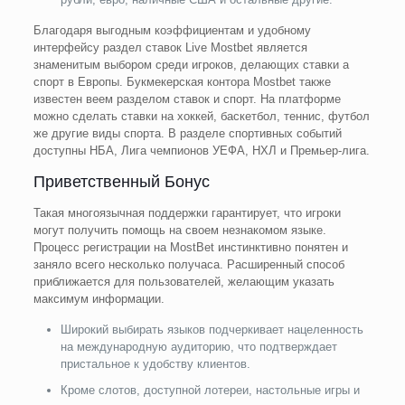
Благодаря выгодным коэффициентам и удобному
интерфейсу раздел ставок Live Mostbet является
знаменитым выбором среди игроков, делающих ставки а
спорт в Европы. Букмекерская контора Mostbet также
известен веем разделом ставок и спорт. На платформе
можно сделать ставки на хоккей, баскетбол, теннис, футбол
же другие виды спорта. В разделе спортивных событий
доступны НБА, Лига чемпионов УЕФА, НХЛ и Премьер-лига.
Приветственный Бонус
Такая многоязычная поддержки гарантирует, что игроки
могут получить помощь на своем незнакомом языке.
Процесс регистрации на MostBet инстинктивно понятен и
заняло всего несколько получаса. Расширенный способ
приближается для пользователей, желающим указать
максимум информации.
Широкий выбирать языков подчеркивает нацеленность
на международную аудиторию, что подтверждает
пристальное к удобству клиентов.
Кроме слотов, доступной лотереи, настольные игры и