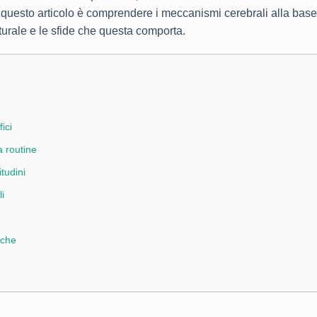
 di questo articolo è comprendere i meccanismi cerebrali alla bas
turale e le sfide che questa comporta.
ici
a routine
itudini
li
iche