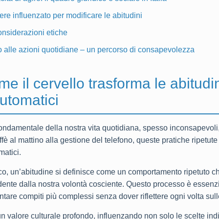
re influenzato per modificare le abitudini
onsiderazioni etiche
o alle azioni quotidiane – un percorso di consapevolezza
e il cervello trasforma le abitudin
utomatici
ondamentale della nostra vita quotidiana, spesso inconsapevoli
ffè al mattino alla gestione del telefono, queste pratiche ripetut
atici.
ico, un’abitudine si definisce come un comportamento ripetuto che
dente dalla nostra volontà cosciente. Questo processo è essenzia
ontare compiti più complessi senza dover riflettere ogni volta sul
 un valore culturale profondo, influenzando non solo le scelte i