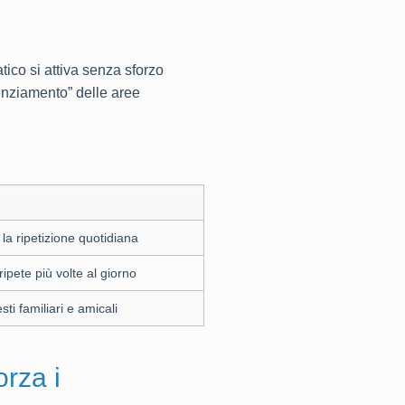
ico si attiva senza sforzo
tenziamento” delle aree
la ripetizione quotidiana
ipete più volte al giorno
ti familiari e amicali
orza i