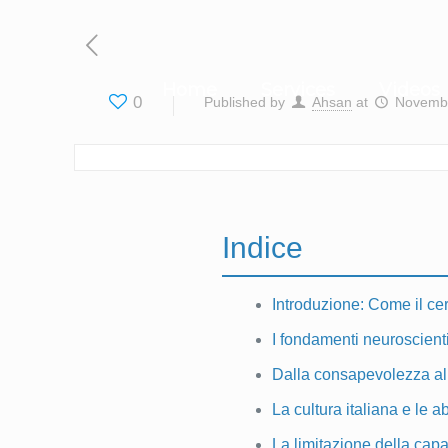
Home
Services
Videos
0
Published by
Ahsan
at
Novembe
Indice
Introduzione: Come il cer
I fondamenti neuroscienti
Dalla consapevolezza all
La cultura italiana e le a
La limitazione della capac