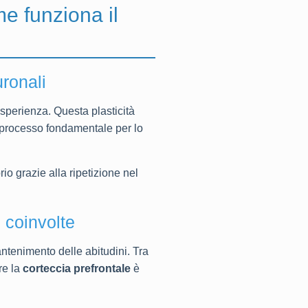
me funziona il
uronali
esperienza. Questa plasticità
n processo fondamentale per lo
io grazie alla ripetizione nel
i coinvolte
antenimento delle abitudini. Tra
re la
corteccia prefrontale
è