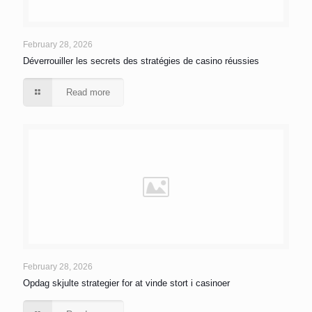
February 28, 2026
Déverrouiller les secrets des stratégies de casino réussies
Read more
February 28, 2026
Opdag skjulte strategier for at vinde stort i casinoer