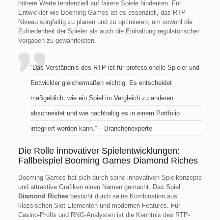
höhere Werte tendenziell auf fairere Spiele hindeuten. Für
Entwickler wie Booming Games ist es essenziell, das RTP-
Niveau sorgfältig zu planen und zu optimieren, um sowohl die
Zufriedenheit der Spieler als auch die Einhaltung regulatorischer
Vorgaben zu gewährleisten.
“Das Verständnis des RTP ist für professionelle Spieler und
Entwickler gleichermaßen wichtig. Es entscheidet
maßgeblich, wie ein Spiel im Vergleich zu anderen
abschneidet und wie nachhaltig es in einem Portfolio
integriert werden kann.” – Branchenexperte
Die Rolle innovativer Spielentwicklungen:
Fallbeispiel Booming Games Diamond Riches
Booming Games hat sich durch seine innovativen Spielkonzepte
und attraktive Grafiken einen Namen gemacht. Das Spiel
Diamond Riches
besticht durch seine Kombination aus
klassischen Slot-Elementen und modernen Features. Für
Casino-Profis und RNG-Analysten ist die Kenntnis des RTP-