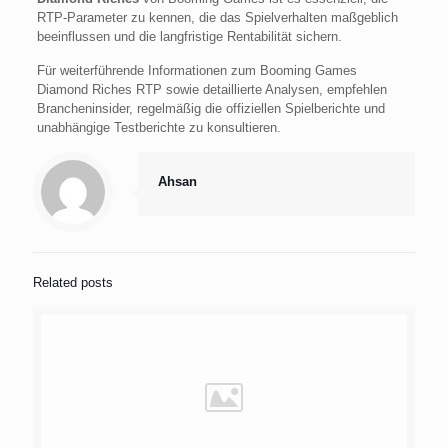
RTP-Parameter zu kennen, die das Spielverhalten maßgeblich
beeinflussen und die langfristige Rentabilität sichern.
Für weiterführende Informationen zum Booming Games
Diamond Riches RTP sowie detaillierte Analysen, empfehlen
Brancheninsider, regelmäßig die offiziellen Spielberichte und
unabhängige Testberichte zu konsultieren.
Ahsan
Related posts