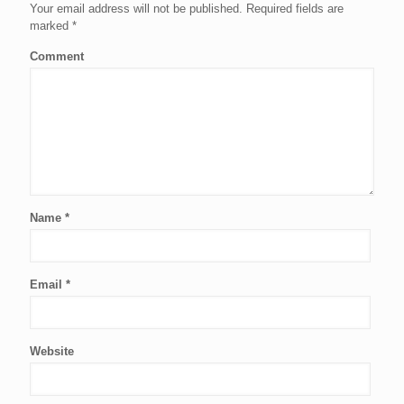
Your email address will not be published.
Required fields are
marked
*
Comment
Name
*
Email
*
Website