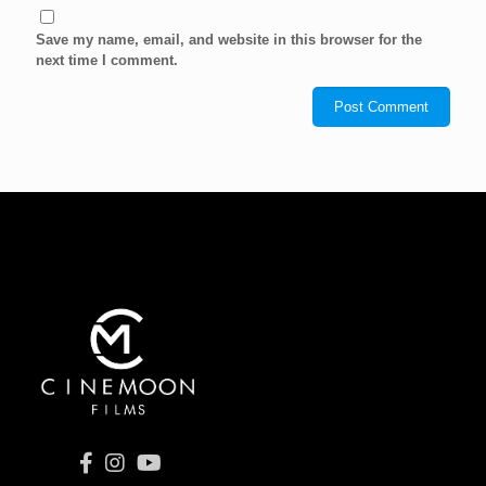
Save my name, email, and website in this browser for the
next time I comment.