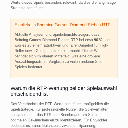
Werts dieses Spiels besonders relevant, da dies die langfristige
Strategie beeinflusst.
Einblicke in Booming Games Diamond Riches RTP
Aktuelle Analysen und Spielerberichte zeigen, dass
Boiming Games Diamond Riches RTP bei etwa
96 %
liegt,
was es zu einem attraktiven und fairen Angebot für High-
Roller sowie Gelegenheitszocker macht. Dieser Wert
befindet sich im oberen Mittelfeld, was eine größere
Auszahlungsrate im Vergleich zu vielen anderen Slot-
Spielen bedeutet.
Warum die RTP-Wertung bei der Spielauswahl
entscheidend ist
Das Verständnis der RTP-Werte beeinflusst maßgeblich die
Spielstrategie. Für professionelle Nutzer, die Spielverhalten
analysieren, ist das RTP eine Benchmark, um Spiele mit
optimalen Gewinnchancen zu identifizieren. Für Entwickler
bedeutet es, einen Balanceakt zwischen Spannung,