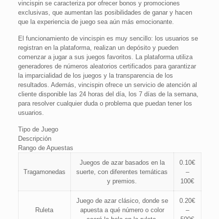
vincispin se caracteriza por ofrecer bonos y promociones
exclusivas, que aumentan las posibilidades de ganar y hacen
que la experiencia de juego sea aún más emocionante.
El funcionamiento de vincispin es muy sencillo: los usuarios se
registran en la plataforma, realizan un depósito y pueden
comenzar a jugar a sus juegos favoritos. La plataforma utiliza
generadores de números aleatorios certificados para garantizar
la imparcialidad de los juegos y la transparencia de los
resultados. Además, vincispin ofrece un servicio de atención al
cliente disponible las 24 horas del día, los 7 días de la semana,
para resolver cualquier duda o problema que puedan tener los
usuarios.
Tipo de Juego
Descripción
Rango de Apuestas
Juegos de azar basados en la
0.10€
Tragamonedas
suerte, con diferentes temáticas
–
y premios.
100€
Juego de azar clásico, donde se
0.20€
Ruleta
apuesta a qué número o color
–