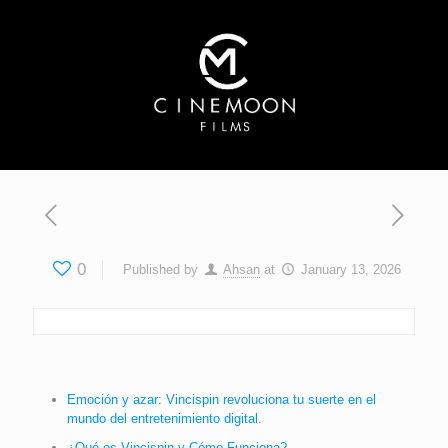
0
Published by
Ahsan
at
January 13, 2026
Emoción y azar: Vincispin revoluciona tu suerte en el
mundo del entretenimiento digital.
¿Qué es Vincispin y Cómo Funciona?