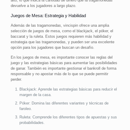
alto, lo que indica la cantidad de dinero que la tragamonedas
devuelve a los jugadores a largo plazo.
Juegos de Mesa: Estrategia y Habilidad
Además de las tragamonedas, vincispin ofrece una amplia
selección de juegos de mesa, como el blackjack, el póker, el
baccarat y la ruleta. Estos juegos requieren más habilidad y
estrategia que las tragamonedas, y pueden ser una excelente
opción para los jugadores que buscan un desafío.
En los juegos de mesa, es importante conocer las reglas del
juego y las estrategias básicas para aumentar las posibilidades
de ganar. También es importante gestionar el bankroll de forma
responsable y no apostar más de lo que se puede permitir
perder.
Blackjack: Aprende las estrategias básicas para reducir el
margen de la casa.
Póker: Domina las diferentes variantes y técnicas de
faroleo.
Ruleta: Comprende los diferentes tipos de apuestas y sus
probabilidades.