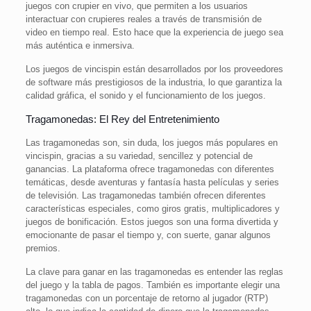
juegos con crupier en vivo, que permiten a los usuarios
interactuar con crupieres reales a través de transmisión de
video en tiempo real. Esto hace que la experiencia de juego sea
más auténtica e inmersiva.
Los juegos de vincispin están desarrollados por los proveedores
de software más prestigiosos de la industria, lo que garantiza la
calidad gráfica, el sonido y el funcionamiento de los juegos.
Tragamonedas: El Rey del Entretenimiento
Las tragamonedas son, sin duda, los juegos más populares en
vincispin, gracias a su variedad, sencillez y potencial de
ganancias. La plataforma ofrece tragamonedas con diferentes
temáticas, desde aventuras y fantasía hasta películas y series
de televisión. Las tragamonedas también ofrecen diferentes
características especiales, como giros gratis, multiplicadores y
juegos de bonificación. Estos juegos son una forma divertida y
emocionante de pasar el tiempo y, con suerte, ganar algunos
premios.
La clave para ganar en las tragamonedas es entender las reglas
del juego y la tabla de pagos. También es importante elegir una
tragamonedas con un porcentaje de retorno al jugador (RTP)