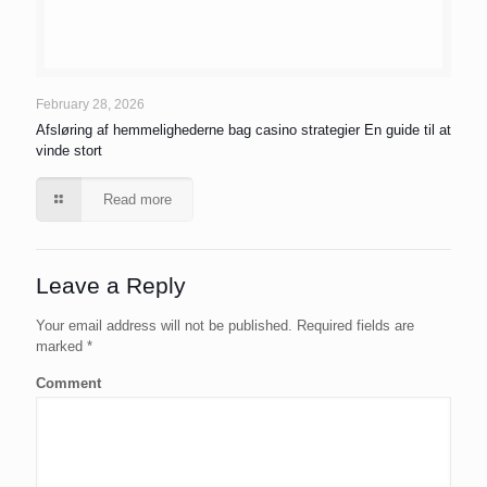
February 28, 2026
Afsløring af hemmelighederne bag casino strategier En guide til at
vinde stort
Read more
Leave a Reply
Your email address will not be published.
Required fields are
marked
*
Comment