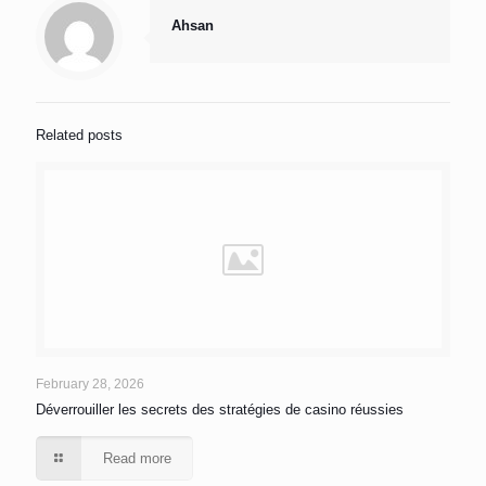
Ahsan
Related posts
February 28, 2026
Déverrouiller les secrets des stratégies de casino réussies
Read more