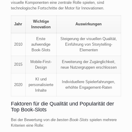
visuelle Komponenten eine zentrale Rolle spielen, sind
technologische Fortschritte der Motor für Innovationen.
Wichtige
Jahr
Auswirkungen
Innovation
Erste
Steigerung der visuellen Qualität,
2010
aufwendige
Einführung von Storytelling-
Book-Slots
Elementen
Mobile-First-
Erweiterung der Zugänglichkeit,
2015
Design
neue Nutzergruppen erschlossen
KI und
Individuellere Spielerfahrungen,
2020
personalisierte
erhöhte Engagement-Raten
Inhalte
Faktoren für die Qualität und Popularität der
Top Book-Slots
Bei der Bewertung von
die besten Book-Slots
spielen mehrere
Kriterien eine Rolle: