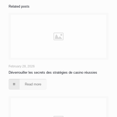
Related posts
February 28, 2026
Déverrouiller les secrets des stratégies de casino réussies
Read more