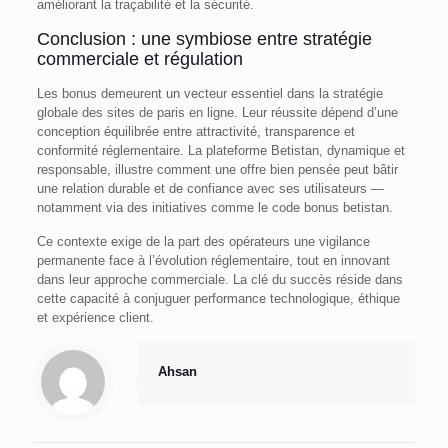
améliorant la traçabilité et la sécurité.
Conclusion : une symbiose entre stratégie
commerciale et régulation
Les bonus demeurent un vecteur essentiel dans la stratégie
globale des sites de paris en ligne. Leur réussite dépend d’une
conception équilibrée entre attractivité, transparence et
conformité réglementaire. La plateforme Betistan, dynamique et
responsable, illustre comment une offre bien pensée peut bâtir
une relation durable et de confiance avec ses utilisateurs —
notamment via des initiatives comme le code bonus betistan.
Ce contexte exige de la part des opérateurs une vigilance
permanente face à l’évolution réglementaire, tout en innovant
dans leur approche commerciale. La clé du succès réside dans
cette capacité à conjuguer performance technologique, éthique
et expérience client.
Ahsan