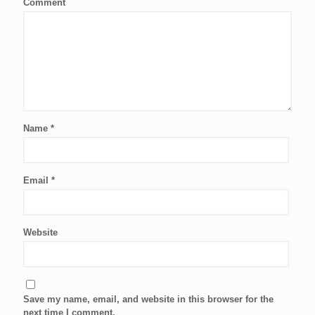
Comment
Name
*
Email
*
Website
Save my name, email, and website in this browser for the
next time I comment.