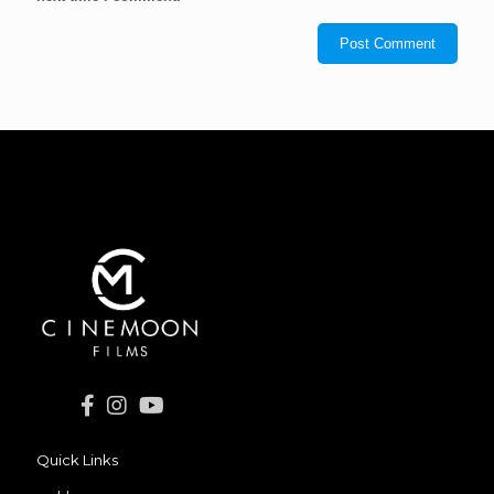
Quick Links