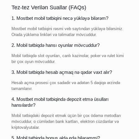
Tez-tez Verilən Suallar (FAQs)
1. Mostbet mobil tətbiqini necə yükləyə bilərəm?
Mostbet mobil tətbiqini rəsmi veb saytından yükləyə bilərsiniz.
Orada yükləmə linkləri və təlimatlar mövcuddur.
2. Mobil tətbiqdə hansı oyunlar mövcuddur?
Mobil tətbiqdə slot oyunları, canlı kazinolar, poker və rulet kimi
bir çox oyun mövcuddur.
3. Mobil tətbiqdə hesab açmaq nə qədər vaxt alır?
Hesab açma prosesi çox sadədir və adətən 5 dəqiqə ərzində
tamamlanır.
4. Mostbet mobil tətbiqində depozit etmə üsulları
hansılardır?
Mobil tətbiqdəki depozit etmək üçün bir çox ödəmə metodları
mövcuddur, o cümlədən bank kartları, elektron cüzdanlar və
kriptovalyutalar.
5. Mobil tətbiqdə bonus əldə edə bilərəmmi?