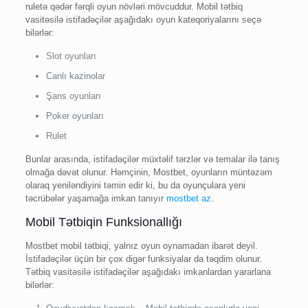
ruletə qədər fərqli oyun növləri mövcuddur. Mobil tətbiq
vasitəsilə istifadəçilər aşağıdakı oyun kateqoriyalarını seçə
bilərlər:
Slot oyunları
Canlı kazinolar
Şans oyunları
Poker oyunları
Rulet
Bunlar arasında, istifadəçilər müxtəlif tərzlər və temalar ilə tanış
olmağa dəvət olunur. Həmçinin, Mostbet, oyunların müntəzəm
olaraq yeniləndiyini təmin edir ki, bu da oyunçulara yeni
təcrübələr yaşamağa imkan tanıyır
mostbet az
.
Mobil Tətbiqin Funksionallığı
Mostbet mobil tətbiqi, yalnız oyun oynamadan ibarət deyil.
İstifadəçilər üçün bir çox digər funksiyalar da təqdim olunur.
Tətbiq vasitəsilə istifadəçilər aşağıdakı imkanlardan yararlana
bilərlər: