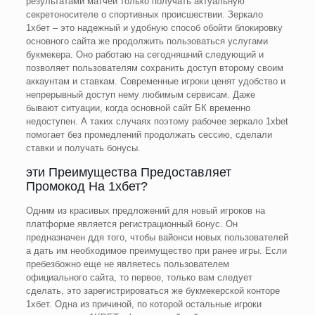
результатами матчей только получать актуальную
секретоносителе о спортивных происшествии. Зеркало
1хбет – это надежный и удобную способ обойти блокировку
основного сайта же продолжить пользоваться услугами
букмекера. Оно работаю на сегодняшний следующий и
позволяет пользователям сохранить доступ второму своим
аккаунтам и ставкам. Современные игроки ценят удобство и
непрерывный доступ нему любимым сервисам. Даже
бывают ситуации, когда основной сайт БК временно
недоступен. А таких случаях поэтому рабочее зеркало 1xbet
помогает без промедлений продолжать сессию, сделали
ставки и получать бонусы.
эти Преимущества Предоставляет
Промокод На 1хбет?
Одним из красивых предложений для новый игроков на
платформе является регистрационный бонус. Он
предназначен ддя того, чтобы вайонси новых пользователей
а дать им необходимое преимущество при ранее игры. Если
пребезбожно еще не являетесь пользователем
официального сайта, то первое, только вам следует
сделать, это зарегистрироваться же букмекерской конторе
1хбет. Одна из причиной, по которой остальные игроки