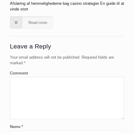
Afsløring af hemmelighederne bag casino strategier En guide til at
vinde stort
Read more
Leave a Reply
Your email address will not be published.
Required fields are
marked
*
Comment
Name
*