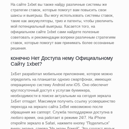
На сайте 1xbet вы также найду различные системы же
стратегии ставок, которые помогут вам повысить свои
шансы и выигрыш. Вы могу использовать системы ставок,
такие как аккумуляторы, трио и патенты, чтобы увеличить
мой потенциальный выигрыш. Касается того, на
официальном сайте 1xbet сами найдете полезные
советовать и рекомендации вопреки различным стратегиям
ставок, которые помогут вам принимать более осознанные
решения.
конечно Нет Доступа нему Официальному
Сайту 1xbet?
1хБет разработал мобильное приложение, которое можно
определить на планшетах одноиз смартфонах, имеющих
операционную систему Android или iOS. Оно обеспечит
круглосуточный доступ к услугам букмекера,
необходимости в поиске актуальным на сегодня зеркала
1хБет отпадет. Максимум получить ссылку усовершенство
перехода на зеркало сайта 1xBet невозможно после
обращения же саппорт. Служба техподдержки доступна в
любого время, она работает в режиме 24/7. На iPhone
откройте зеркало в Safari, нажмите кнопку “Поделиться”
внизу экрана, сперва “На экран Домой”. Это создаст ярлык