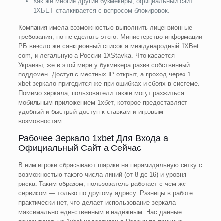
Как же многие другие букмекеры, официальный сайт
1ХБЕТ сталкивается с вопросом блокировок.
Компания имела возможностью выполнить лицензионные
требования, но не сделать этого. Министерство информации
РБ внесло же санкционный список а международный 1XBet.
com, и легальную а России 1XStavka. Что касается
Украины, же в этой мире у букмекера разве собственный
поддомен. Доступ с местных IP открыт, а проход через 1
xbet зеркало пригодится же при ошибках и сбоях в системе.
Помимо зеркала, пользователи также могут разжиться
мобильным приложением 1хбет, которое предоставляет
удобный и быстрый доступ к ставкам и игровым
возможностям.
Рабочее Зеркало 1xbet Для Входа а
Официальный Сайт а Сейчас
В ним игроки сбрасывают шарики на пирамидальную сетку с
возможностью такого числа линий (от 8 до 16) и уровня
риска. Таким образом, пользователь работает с чем же
сервисом — только по другому адресу. Разницы в работе
практически нет, что делает использование зеркала
максимально единственным и надёжным. Нас данные