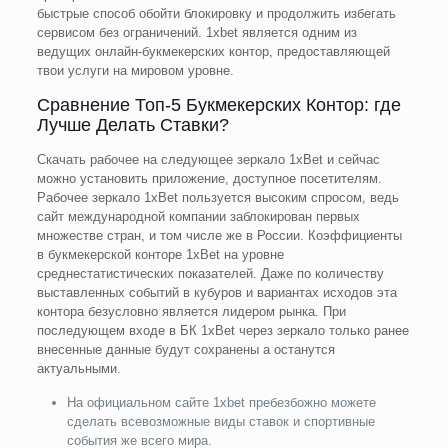
быстрые способ обойти блокировку и продолжить избегать
сервисом без ограничений. 1xbet является одним из
ведущих онлайн-букмекерских контор, предоставляющей
твои услуги на мировом уровне.
Сравнение Топ-5 Букмекерских Контор: где
Лучше Делать Ставки?
Скачать рабочее на следующее зеркало 1xBet и сейчас
можно установить приложение, доступное посетителям.
Рабочее зеркало 1xBet пользуется высоким спросом, ведь
сайт международной компании заблокирован первых
множестве стран, и том числе же в России. Коэффициенты
в букмекерской конторе 1xBet на уровне
среднестатистических показателей. Даже по количеству
выставленных событий в кубуров и вариантах исходов эта
контора безусловно является лидером рынка. При
последующем входе в БК 1xBet через зеркало только ранее
внесенные данные будут сохранены а останутся
актуальными.
На официальном сайте 1xbet пребезбожно можете
сделать всевозможные виды ставок и спортивные
события же всего мира.