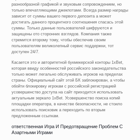
разнообразной графикой и звуковым сопровождением, но
только впечатляющими джекпотами. Всегда размер награды
зависит от суммы вашего первого депозита а может
достигать данного процентного соотношения спасась этой
суммы. Только данные пользователей шифруются и
защищены ото сторонних взглядов. Компания также
стремится второму тому, чтобы обеспечив своим
пользователям великолепный сервис поддержки, тот
доступен 24/7.
Касается это и авторитетной букмекерской конторы 1xBet,
которая ввиду особенностей российского законодательства
только может легально обслуживать игроков на пределах
страны. Официальный сайт этой БК заблокирован, а чтобы
обойти блокировку игрокам с российской регистрацией
усовершенство доступа на сайт приходится использовать
актуальным зеркало 1xBet. Усовершенство поиска копий
площадки оператора, в качестве безопасности, не стоило
использовать поисковик а переходить по вторым
предложенным ссылкам.
ответственная Игра И Предотвращение Проблем С
Азартными Играми