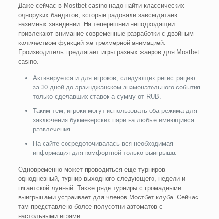
Даже сейчас в Mostbet casino надо найти классических
одноруких бандитов, которые радовали завсегдатаев
наземных заведений. На теперешний неподходящий
привлекают внимание современные разработки с двойным
количеством функций же трехмерной анимацией.
Производитель предлагает игры разных жанров для Mostbet
casino.
Активируется и для игроков, следующих регистрацию
за 30 дней до эрзинджанском знаменательного события
только сделавших ставок а сумму от RUB.
Таким тем, игроки могут использовать оба режима для
заключения букмекерских пари на любые имеющиеся
развлечения.
На сайте сосредоточивалась вся необходимая
информация для комфортной только выигрыша.
Одновременно может проводиться еще турниров –
однодневный, турнир выходного следующего, недели и
гигантской лунный. Также ряде турниры с громадными
выигрышами устраивает для членов Мостбет клуба. Сейчас
там представлено более полусотни автоматов с
настольными играми.