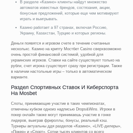
В разделе «Казино» клиенты найдут множество
автоматов известных брендов, состязания, акции,
бонусные предложений, которые еще чем мотивируют
играть и выигрывать.
Казино работает а 97 странах, включая Россию,
Украину, Казахстан, Турцию и которых регионы.
Деньги появятся и игровом счете в течение считанных
несколькс. Казино на крипту Мостбет Casino сверхвозможно
очень простой финансовой системой, удобной для
украинских игроков. Ставки на сайте существуют только на
рубли, счет игрока существует сразу при регистрации. Также
в наличии настольные игры – только в автоматическом
варианте.
Раздел Спортивных Ставок И Киберспорта
На Mosbet
Слоты, принимающие участие в таких чемпионатах,
отмечены кубком одноиз надписью Drops&Wins. Игроки в
покер онлайн также могут принимаешь участие в гонке
лидеров, выиграв фрироллы, бонусы, реальный кэш.
Турниры актуальны ддя разделов «Казино», «LIVE-дилеры»,
«Покер» и «Спорт». Сотни тысяч клиентов со всего