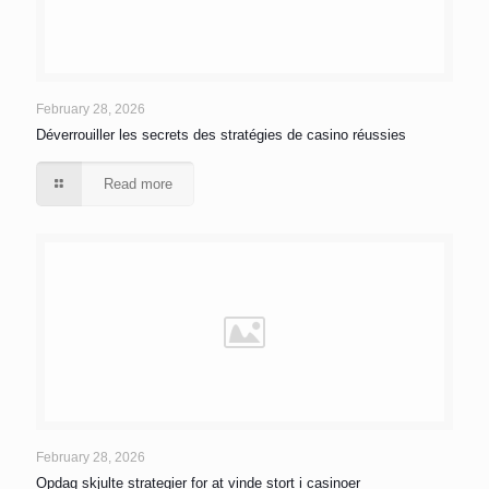
February 28, 2026
Déverrouiller les secrets des stratégies de casino réussies
Read more
February 28, 2026
Opdag skjulte strategier for at vinde stort i casinoer