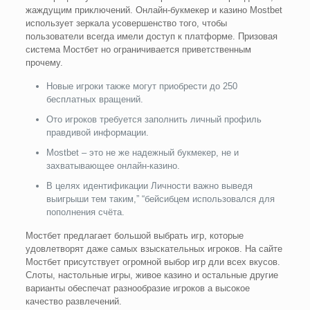
жаждущим приключений. Онлайн-букмекер и казино Mostbet
использует зеркала усовершенство того, чтобы
пользователи всегда имели доступ к платформе. Призовая
система Мостбет но ограничивается приветственным
прочему.
Новые игроки также могут приобрести до 250
бесплатных вращений.
Ото игроков требуется заполнить личный профиль
правдивой информации.
Mostbet – это не же надежный букмекер, не и
захватывающее онлайн-казино.
В целях идентификации Личности важно выведя
выигрыши тем таким,” “бейсибцем использовался для
пополнения счёта.
Мостбет предлагает большой выбрать игр, которые
удовлетворят даже самых взыскательных игроков. На сайте
Мостбет присутствует огромной выбор игр дли всех вкусов.
Слоты, настольные игры, живое казино и остальные другие
варианты обеспечат разнообразие игроков а высокое
качество развлечений.