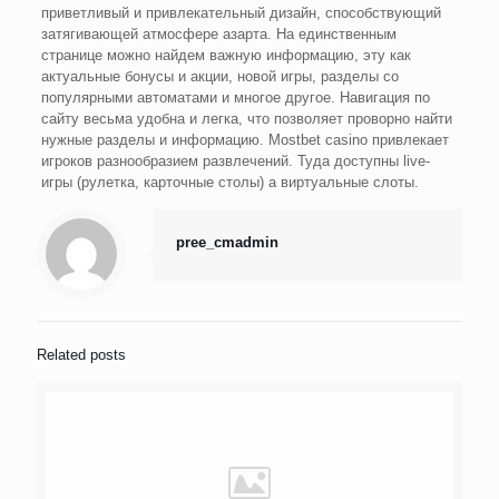
приветливый и привлекательный дизайн, способствующий
затягивающей атмосфере азарта. На единственным
странице можно найдем важную информацию, эту ​​как
актуальные бонусы и акции, новой игры, разделы со
популярными автоматами и многое другое. Навигация по
сайту весьма удобна и легка, что позволяет проворно найти
нужные разделы и информацию. Mostbet casino привлекает
игроков разнообразием развлечений. Туда доступны live-
игры (рулетка, карточные столы) а виртуальные слоты.
pree_cmadmin
Related posts