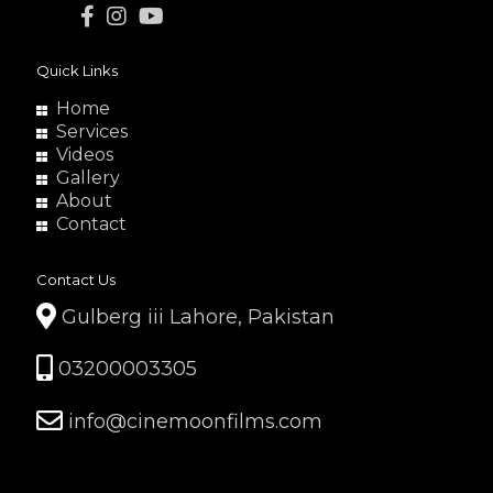
Quick Links
Home
Services
Videos
Gallery
About
Contact
Contact Us
Gulberg iii Lahore, Pakistan
03200003305
info@cinemoonfilms.com