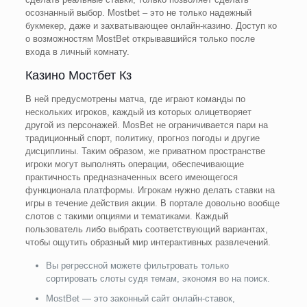
осознанный выбор. Mostbet – это не только надежный
букмекер, даже и захватывающее онлайн-казино. Доступ ко
о возможностям MostBet открывавшийся только после
входа в личный комнату.
Казино Мостбет Кз
В ней предусмотрены матча, где играют команды по
нескольких игроков, каждый из которых олицетворяет
другой из персонажей. MosBet не ограничивается пари на
традиционный спорт, политику, прогноз погоды и другие
дисциплины. Таким образом, же приватном пространстве
игроки могут выполнять операции, обеспечивающие
практичность предназначенных всего имеющегося
функционала платформы. Игрокам нужно делать ставки на
игры в течение действия акции. В портале довольно вообще
слотов с такими опциями и тематиками. Каждый
пользователь либо выбрать соответствующий вариантах,
чтобы ощутить образный мир интерактивных развлечений.
Вы регрессной можете фильтровать только
сортировать слоты судя темам, экономя во на поиск.
MostBet — это законный сайт онлайн-ставок,