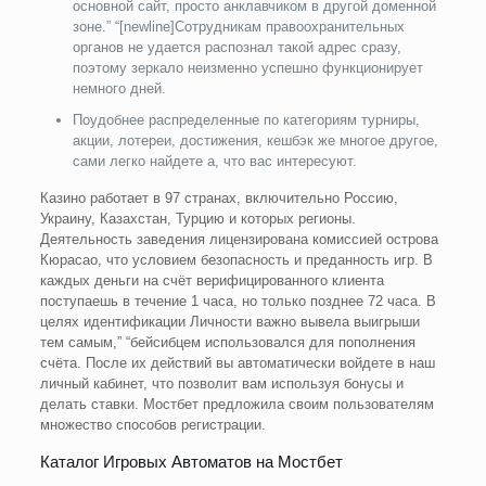
основной сайт, просто анклавчиком в другой доменной
зоне.” “[newline]Сотрудникам правоохранительных
органов не удается распознал такой адрес сразу,
поэтому зеркало неизменно успешно функционирует
немного дней.
Поудобнее распределенные по категориям турниры,
акции, лотереи, достижения, кешбэк же многое другое,
сами легко найдете а, что вас интересуют.
Казино работает в 97 странах, включительно Россию,
Украину, Казахстан, Турцию и которых регионы.
Деятельность заведения лицензирована комиссией острова
Кюрасао, что условием безопасность и преданность игр. В
каждых деньги на счёт верифицированного клиента
поступаешь в течение 1 часа, но только позднее 72 часа. В
целях идентификации Личности важно вывела выигрыши
тем самым,” “бейсибцем использовался для пополнения
счёта. После их действий вы автоматически войдете в наш
личный кабинет, что позволит вам используя бонусы и
делать ставки. Мостбет предложила своим пользователям
множество способов регистрации.
Каталог Игровых Автоматов на Мостбет