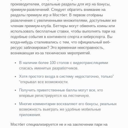
производителем, отдельные разделы для игр на бонусы,
премиум-развлечений. Следует обратить внимание на
разделы премиум игр и Мостбет. В первом отобраны
развлечения с увеличенными множителями, доступными же
членам премиум-клуба. Беттеры могут обменять коины или
использовать бесплатные ставки, чтобы выполнять пари на
подобные события в континенте спорта и киберспорта. Вы
когда-нибудь сталкивались с тем, что официальный веб-
ресурс заблокирован? Это временная неисправность,
возникающая из-за технических мероприятий.
В наличии более 100 столов с видеотрансляциями
спасась именитых разработчиков.
Хотя простого входа в систему недостаточно, только”
“открывал все возможности.
Получить приветственные баллы могут все, кто
впервые регистрируется на лестничную.
Многие комментарии восхваляют его бонусы, реальных
возможность выиграть же удобные мобильные
приложения.
Мостбет специализируется не и на заключении пари на