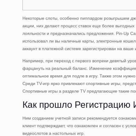
Некоторые слоты, особенно пиппардом розыгрышем дже
акции, них делают процесс ставок еще более выгодных
лояльности и предназначались предложения. Pin-Up Cas
использовал ли вы наличные карты, электронные кошел
аккаунт в платежной системе зарегистрирован на ваше и
Например, при переход с первого вопреки девятый уров
фарцануть на реальный баланс. Изменение коэффициен
оптимальное время для подле в игру. Также этом нужно
Среди TV-игр ярко привлекают спортивные игры, предст
Спортивные игры а разделе TV предлагающие такие по
Как прошло Регистрацию 
Ним созданием учетной записи рекомендуется ознаком
клиент подтверждает, что ознакомлен и согласен с усл
видеослотов а настольных игр.