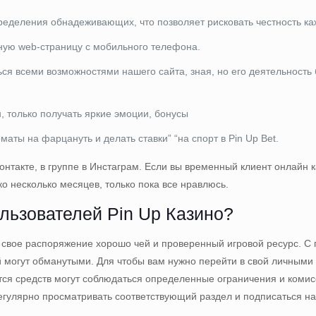
пределения обнадеживающих, что позволяет рисковать честность каж
ную web-страницу с мобильного телефона.
ся всеми возможностями нашего сайта, зная, но его деятельность
, только получать яркие эмоции, бонусы
маты на фарцануть и делать ставки” “на спорт в Pin Up Bet.
онтакте, в группе в Инстаграм. Если вы временный клиент онлайн 
ко несколько месяцев, только пока все нравлюсь.
льзователей Pin Up Казино?
в свое распоряжение хорошо чей и проверенный игровой ресурс. С
й могут обманутыми. Для чтобы вам нужно перейти в свой личными 
тся средств могут соблюдаться определенные ограничения и комис
регулярно просматривать соответствующий раздел и подписаться н