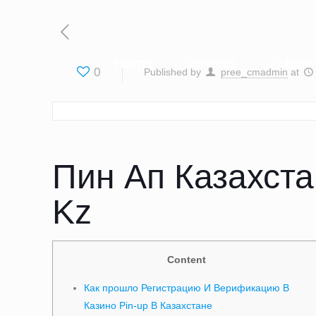
Home
Services
Videos
0
Published by
pree_cmadmin
at
Пин Ап Казахст
Kz
Content
Как прошло Регистрацию И Верификацию В
Казино Pin-up В Казахстане