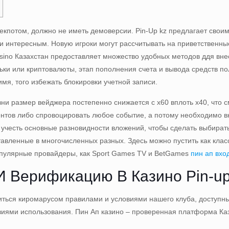
кпотом, должно не иметь демоверсии. Pin-Up kz предлагает свои
 и интересным. Новую игроки могут рассчитывать на приветственн
ino Казахстан предоставляет множество удобных методов ддя внес
ьки или криптовалюты, этап пополнения счета и вывода средств по
мя, того избежать блокировки учетной записи.
ни размер вейджера постепенно снижается с х60 вплоть х40, что 
тов либо спровоцировать любое событие, а потому необходимо вни
 учесть основные разновидности вложений, чтобы сделать выбирать
авленные в многочисленных разных. Здесь можно пустить как класс
пулярные провайдеры, как Sport Games TV и BetGames
пин ап вхо
И Верификацию В Казино Pin-up
иться киромарусом правилами и условиями нашего клуба, доступн
овиями использования. Пин Ап казино – проверенная платформа Ка