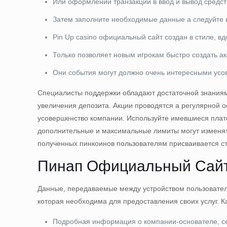
Или оформлении транзакций в ввод и вывод средст
Затем заполните необходимые данные а следуйте 
Pin Up casino официальный сайт создан в стиле, 
Только позволяет новым игрокам быстро создать ак
Они события могут должно очень интересными усо
Специалисты поддержки обладают достаточной знаниями
увеличения депозита. Акции проводятся а регулярной 
усовершенство компании. Используйте имевшиеся плат
дополнительные и максимальные лимиты могут изменять
полученных пинкоинов пользователям присваивается ст
Пинап Официальный Сай
Данные, передаваемые между устройством пользовател
которая необходима для предоставления своих услуг. К
Подробная информация о компании-основателе, се