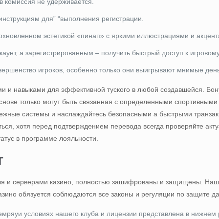
в комиссия не удерживается.
инструкциям для” “выполнения регистрации.
вдохновленном эстетикой «пинап» с яркими иллюстрациями и акцент
каунт, а зарегистрированным – получить быстрый доступ к игровому
вершенство игроков, особенно только они выигрывают мнимые день
 и навыками для эффективной туского в любой создавшейся. Бону
основе только могут быть связанная с определенными спортивным
ежные системы и наслаждайтесь безопасными а быстрыми транзакц
ся, хотя перед подтверждением перевода всегда проверяйте акту
атус в программе лояльности.
т
я и серверами казино, полностью зашифрованы и защищены. Наша 
азино обязуется соблюдаются все законы и регуляции по защите д
мряуи условиях нашего клуба и лицензии представлена в нижнем 