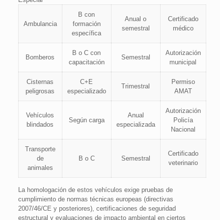
B con
Anual o
Certificado
Ambulancia
formación
semestral
médico
específica
B o C con
Autorización
Bomberos
Semestral
capacitación
municipal
Cisternas
C+E
Permiso
Trimestral
peligrosas
especializado
AMAT
Autorización
Vehículos
Anual
Según carga
Policía
blindados
especializada
Nacional
Transporte
Certificado
de
B o C
Semestral
veterinario
animales
La homologación de estos vehículos exige pruebas de
cumplimiento de normas técnicas europeas (directivas
2007/46/CE y posteriores), certificaciones de seguridad
estructural y evaluaciones de impacto ambiental en ciertos