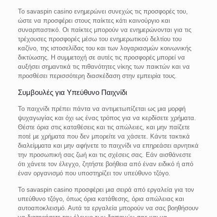
Το savaspin casino ενημερώνει συνεχώς τις προσφορές του,
ώστε να προσφέρει στους παίκτες κάτι καινούργιο και
συναρπαστικό. Οι παίκτες μπορούν να ενημερώνονται για τις
τρέχουσες προσφορές μέσω του ενημερωτικού δελτίου του
καζίνο, της ιστοσελίδας του και των λογαριασμών κοινωνικής
δικτύωσης. Η συμμετοχή σε αυτές τις προσφορές μπορεί να
αυξήσει σημαντικά τις πιθανότητες νίκης των παικτών και να
προσθέσει περισσότερη διασκέδαση στην εμπειρία τους.
Συμβουλές για Υπεύθυνο Παιχνίδι
Το παιχνίδι πρέπει πάντα να αντιμετωπίζεται ως μια μορφή
ψυχαγωγίας και όχι ως ένας τρόπος για να κερδίσετε χρήματα.
Θέστε όρια στις καταθέσεις και τις απώλειες, και μην παίζετε
ποτέ με χρήματα που δεν μπορείτε να χάσετε. Κάντε τακτικά
διαλείμματα και μην αφήνετε το παιχνίδι να επηρεάσει αρνητικά
την προσωπική σας ζωή και τις σχέσεις σας. Εάν αισθάνεστε
ότι χάνετε τον έλεγχο, ζητήστε βοήθεια από έναν ειδικό ή από
έναν οργανισμό που υποστηρίζει τον υπεύθυνο τζόγο.
Το savaspin casino προσφέρει μια σειρά από εργαλεία για τον
υπεύθυνο τζόγο, όπως όρια κατάθεσης, όρια απώλειας και
αυτοαποκλεισμό. Αυτά τα εργαλεία μπορούν να σας βοηθήσουν