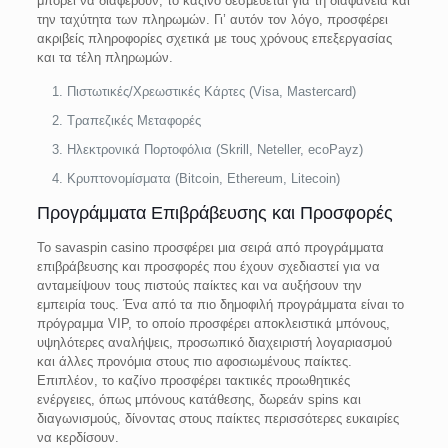
μπορεί να διαφέρουν, το καζίνο δεσμεύεται για τη διαφάνεια και
την ταχύτητα των πληρωμών. Γι’ αυτόν τον λόγο, προσφέρει
ακριβείς πληροφορίες σχετικά με τους χρόνους επεξεργασίας
και τα τέλη πληρωμών.
Πιστωτικές/Χρεωστικές Κάρτες (Visa, Mastercard)
Τραπεζικές Μεταφορές
Ηλεκτρονικά Πορτοφόλια (Skrill, Neteller, ecoPayz)
Κρυπτονομίσματα (Bitcoin, Ethereum, Litecoin)
Προγράμματα Επιβράβευσης και Προσφορές
Το savaspin casino προσφέρει μια σειρά από προγράμματα
επιβράβευσης και προσφορές που έχουν σχεδιαστεί για να
ανταμείψουν τους πιστούς παίκτες και να αυξήσουν την
εμπειρία τους. Ένα από τα πιο δημοφιλή προγράμματα είναι το
πρόγραμμα VIP, το οποίο προσφέρει αποκλειστικά μπόνους,
υψηλότερες αναλήψεις, προσωπικό διαχειριστή λογαριασμού
και άλλες προνόμια στους πιο αφοσιωμένους παίκτες.
Επιπλέον, το καζίνο προσφέρει τακτικές προωθητικές
ενέργειες, όπως μπόνους κατάθεσης, δωρεάν spins και
διαγωνισμούς, δίνοντας στους παίκτες περισσότερες ευκαιρίες
να κερδίσουν.