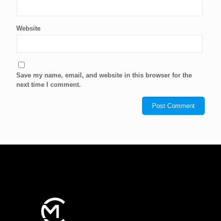
Website
Save my name, email, and website in this browser for the
next time I comment.