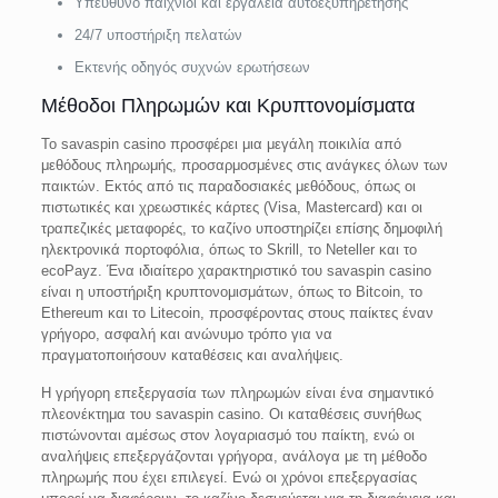
Υπεύθυνο παιχνίδι και εργαλεία αυτοεξυπηρέτησης
24/7 υποστήριξη πελατών
Εκτενής οδηγός συχνών ερωτήσεων
Μέθοδοι Πληρωμών και Κρυπτονομίσματα
Το savaspin casino προσφέρει μια μεγάλη ποικιλία από
μεθόδους πληρωμής, προσαρμοσμένες στις ανάγκες όλων των
παικτών. Εκτός από τις παραδοσιακές μεθόδους, όπως οι
πιστωτικές και χρεωστικές κάρτες (Visa, Mastercard) και οι
τραπεζικές μεταφορές, το καζίνο υποστηρίζει επίσης δημοφιλή
ηλεκτρονικά πορτοφόλια, όπως το Skrill, το Neteller και το
ecoPayz. Ένα ιδιαίτερο χαρακτηριστικό του savaspin casino
είναι η υποστήριξη κρυπτονομισμάτων, όπως το Bitcoin, το
Ethereum και το Litecoin, προσφέροντας στους παίκτες έναν
γρήγορο, ασφαλή και ανώνυμο τρόπο για να
πραγματοποιήσουν καταθέσεις και αναλήψεις.
Η γρήγορη επεξεργασία των πληρωμών είναι ένα σημαντικό
πλεονέκτημα του savaspin casino. Οι καταθέσεις συνήθως
πιστώνονται αμέσως στον λογαριασμό του παίκτη, ενώ οι
αναλήψεις επεξεργάζονται γρήγορα, ανάλογα με τη μέθοδο
πληρωμής που έχει επιλεγεί. Ενώ οι χρόνοι επεξεργασίας