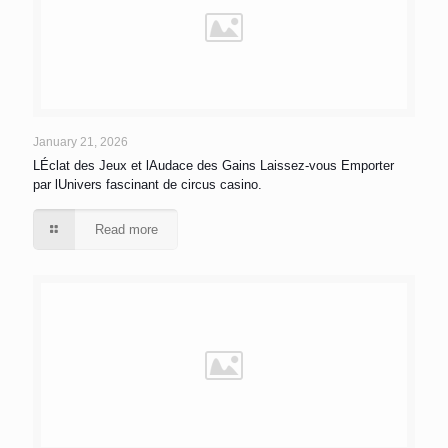
January 21, 2026
LÉclat des Jeux et lAudace des Gains Laissez-vous Emporter
par lUnivers fascinant de circus casino.
Read more