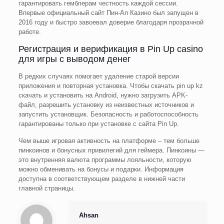
гарантировать гемблерам честность каждой сессии.
Впервые официальный сайт Пин-Ап Казино был запущен в
2016 году и быстро завоевал доверие благодаря прозрачной
работе.
Регистрация и верификация в Pin Up casino
для игры с выводом денег
В редких случаях помогает удаление старой версии
приложения и повторная установка. Чтобы скачать pin up kz
скачать и установить на Android, нужно загрузить APK-
файл, разрешить установку из неизвестных источников и
запустить установщик. Безопасность и работоспособность
гарантированы только при установке с сайта Pin Up.
Чем выше игровая активность на платформе – тем больше
пинкоинов и бонусных привилегий для геймера. Пинкоины —
это внутренняя валюта программы лояльности, которую
можно обменивать на бонусы и подарки. Информация
доступна в соответствующем разделе в нижней части
главной страницы.
Ahsan