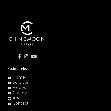
Quick Links
Home
Services
Videos
Gallery
About
Contact