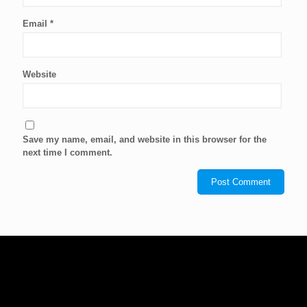
Email
*
Website
Save my name, email, and website in this browser for the
next time I comment.