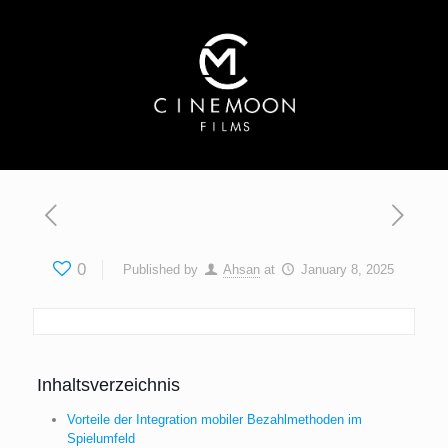
0
Published by
Ahsan
at
January 8, 2025
Inhaltsverzeichnis
Vorteile der Integration mobiler Bezahlmethoden im
Spielumfeld