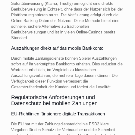
Sofortüberweisung (Klarna, Trustly) ermöglicht eine direkte
Banküberweisung in Echtzeit, ohne dass der Nutzer sich bei der
Plattform registrieren muss. Die Verifizierung erfolgt durch die
Online-Banking-Daten des Nutzers. Diese Methode bietet eine
schnelle, sichere Alternative zu traditionellen
Banküberweisungen und ist in vielen Online-Casinos bereits
Standard.
Auszahlungen direkt auf das mobile Bankkonto
Durch mobile Zahlungsdienste können Spieler Auszahlungen
sofort auf ihr verknüpftes Bankkonto erhalten. Dies reduziert die
Wartezeit erheblich, im Vergleich zu klassischen
Auszahlungsverfahren, die mehrere Tage dauern können. Die
Verfügbarkeit dieser Funktion verbessert die
Gesamtzufriedenheit der Kunden und fördert die Loyalität.
Regulatorische Anforderungen und
Datenschutz bei mobilen Zahlungen
EU-Richtlinien für sichere digitale Transaktionen
Die EU hat mit der Zahlungsdiensterichtlinie PSD2 klare
Vorgaben für den Schutz der Verbraucher und die Sicherheit