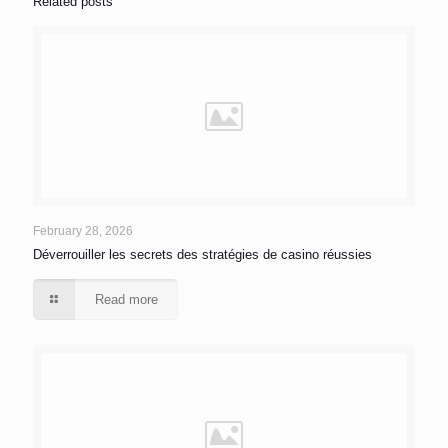
Related posts
February 28, 2026
Déverrouiller les secrets des stratégies de casino réussies
Read more