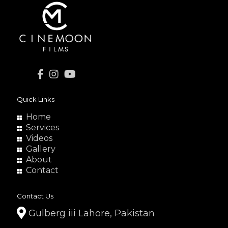
Quick Links
Home
Services
Videos
Gallery
About
Contact
Contact Us
Gulberg iii Lahore, Pakistan