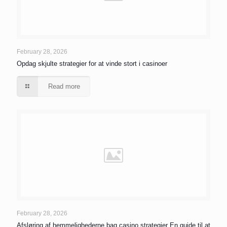
February 28, 2026
Opdag skjulte strategier for at vinde stort i casinoer
Read more
February 28, 2026
Afsløring af hemmelighederne bag casino strategier En guide til at