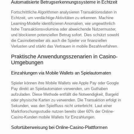
Automatisierte Betrugserkennungssysteme in Echtzeit
Fortschrittliche Algorithmen analysieren Transaktionsdaten in
Echtzeit, um verdächtige Aktivitäten zu erkennen. Machine
Learning-Modelle identifizieren Anomalien, wie ungewöhnlich
hohe Transaktionsvolumina oder abweichende Nutzermuster,
und blockieren potenziellen Betrug sofort. Dies schützt sowohl
die Casinobetreiber als auch die Spieler vor finanziellen
Verlusten und stärkt das Vertrauen in mobile Bezahlverfahren.
Praktische Anwendungsszenarien in Casino-
Umgebungen
Einzahlungen via Mobile Wallets an Spielautomaten
Spieler können ihre Mobile Wallets wie Apple Pay oder Google
Pay direkt an Spielautomaten verwenden, um Guthaben
aufzuladen. Diese Methode entfällt die Notwendigkeit, Bargeld
oder physische Karten zu verwenden. Die Transaktion erfolgt in
Sekunden, was den Spielfluss nicht unterbricht. Laut einer
Marktforschungsstudie nutzen bereits über 60% der Online-
Casino-Kunden mobile Wallets für Einzahlungen.
Sofortüberweisung bei Online-Casino-Plattformen