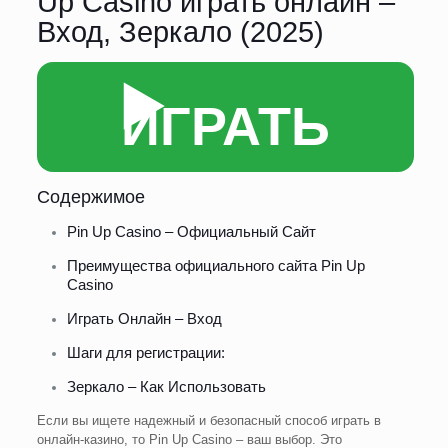
Up Casino играть онлайн –
Вход, Зеркало (2025)
▶️
ИГРАТЬ
Содержимое
Pin Up Casino – Официальный Сайт
Преимущества официального сайта Pin Up
Casino
Играть Онлайн – Вход
Шаги для регистрации:
Зеркало – Как Использовать
Если вы ищете надежный и безопасный способ играть в
онлайн-казино, то Pin Up Casino – ваш выбор. Это