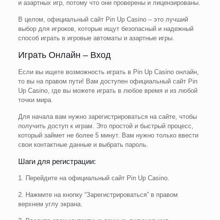
и азартных игр, потому что они проверены и лицензированы.
В целом, официальный сайт Pin Up Casino – это лучший
выбор для игроков, которые ищут безопасный и надежный
способ играть в игровые автоматы и азартные игры.
Играть Онлайн – Вход
Если вы ищете возможность играть в Pin Up Casino онлайн,
то вы на правом пути! Вам доступен официальный сайт Pin
Up Casino, где вы можете играть в любое время и из любой
точки мира.
Для начала вам нужно зарегистрироваться на сайте, чтобы
получить доступ к играм. Это простой и быстрый процесс,
который займет не более 5 минут. Вам нужно только ввести
свои контактные данные и выбрать пароль.
Шаги для регистрации:
1. Перейдите на официальный сайт Pin Up Casino.
2. Нажмите на кнопку “Зарегистрироваться” в правом
верхнем углу экрана.