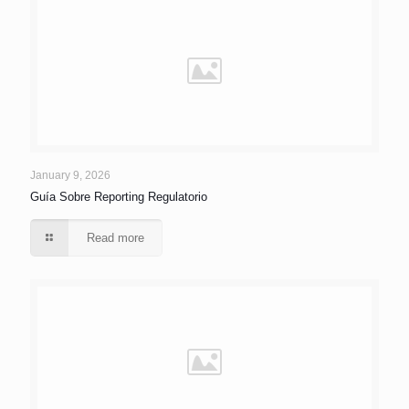
January 9, 2026
Guía Sobre Reporting Regulatorio
Read more