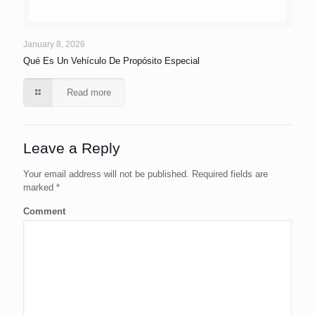
January 8, 2026
Qué Es Un Vehículo De Propósito Especial
Read more
Leave a Reply
Your email address will not be published.
Required fields are
marked
*
Comment