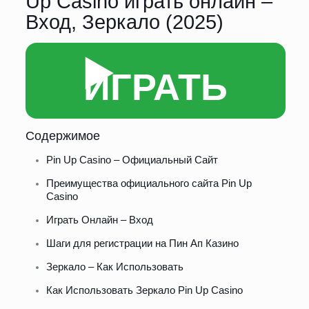
Up Casino играть онлайн –
Вход, Зеркало (2025)
▶️
ИГРАТЬ
Содержимое
Pin Up Casino – Официальный Сайт
Преимущества официального сайта Pin Up
Casino
Играть Онлайн – Вход
Шаги для регистрации на Пин Ап Казино
Зеркало – Как Использовать
Как Использовать Зеркало Pin Up Casino