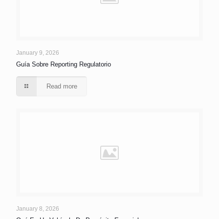
January 9, 2026
Guía Sobre Reporting Regulatorio
Read more
January 8, 2026