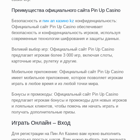
Преимущества официального сайта Pin Up Casino
Безопасность и
пин ап казино kz
конфиденциальность:
Официальный сайт Pin Up Casino обеспечивает
безопасность и конфиденциальность игроков, используя
современные технологии шифрования и защиты данных.
Великий выбор игр: Официальный сайт Pin Up Casino
предлагает игрокам более 3 000 игр, включая слоты,
карточные игры, рулетку и другие.
Мобильное приложение: Официальный сайт Pin Up Casino
имеет мобильное приложение, которое позволяет игрокам
играть в любое время и из любой точки мира.
Бонусы и промокоды: Официальный сайт Pin Up Casino
предлагает игрокам бонусы и промокоды для новых игроков
и лояльных клиентов, чтобы помочь им начать играть и
получать дополнительные призы.
Играть Онлайн – Вход
Для регистрации на Пин Ап Казино вам нужно выполнить
несколько простых шагов. Вам нужно выбрать тип аккаунта