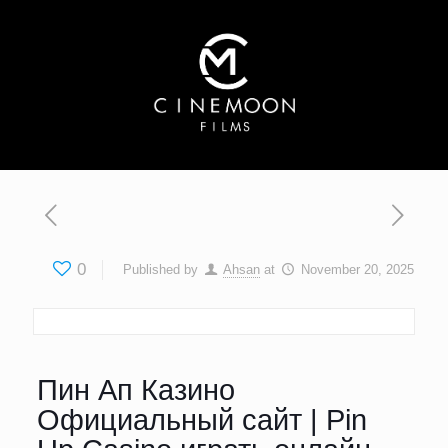
0
Published by
Ahsan
at
November 20, 2025
Пин Ап Казино
Официальный сайт | Pin