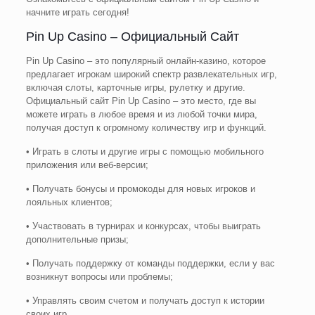
начните играть сегодня!
Pin Up Casino – Официальный Сайт
Pin Up Casino – это популярный онлайн-казино, которое
предлагает игрокам широкий спектр развлекательных игр,
включая слоты, карточные игры, рулетку и другие.
Официальный сайт Pin Up Casino – это место, где вы
можете играть в любое время и из любой точки мира,
получая доступ к огромному количеству игр и функций.
• Играть в слоты и другие игры с помощью мобильного
приложения или веб-версии;
• Получать бонусы и промокоды для новых игроков и
лояльных клиентов;
• Участвовать в турнирах и конкурсах, чтобы выиграть
дополнительные призы;
• Получать поддержку от команды поддержки, если у вас
возникнут вопросы или проблемы;
• Управлять своим счетом и получать доступ к истории
своих игр.