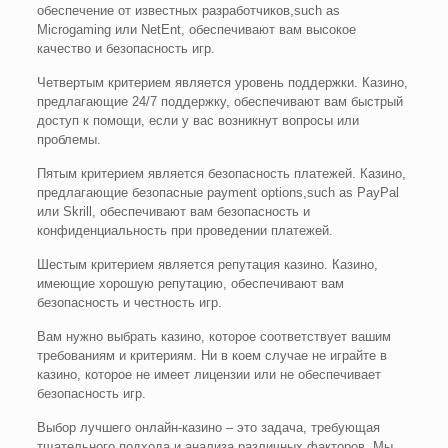
обеспечение от известных разработчиков,such as
Microgaming или NetEnt, обеспечивают вам высокое
качество и безопасность игр.
Четвертым критерием является уровень поддержки. Казино,
предлагающие 24/7 поддержку, обеспечивают вам быстрый
доступ к помощи, если у вас возникнут вопросы или
проблемы.
Пятым критерием является безопасность платежей. Казино,
предлагающие безопасные payment options,such as PayPal
или Skrill, обеспечивают вам безопасность и
конфиденциальность при проведении платежей.
Шестым критерием является репутация казино. Казино,
имеющие хорошую репутацию, обеспечивают вам
безопасность и честность игр.
Вам нужно выбрать казино, которое соответствует вашим
требованиям и критериям. Ни в коем случае не играйте в
казино, которое не имеет лицензии или не обеспечивает
безопасность игр.
Выбор лучшего онлайн-казино – это задача, требующая
тщательного подхода и анализа различных факторов. Мы