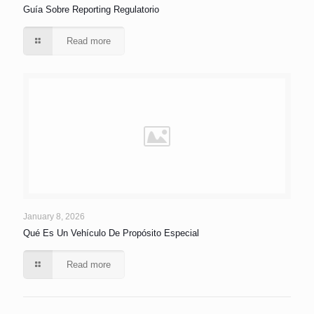
Guía Sobre Reporting Regulatorio
Read more
January 8, 2026
Qué Es Un Vehículo De Propósito Especial
Read more