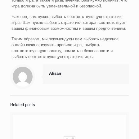
только игра, а также и развлечение. Вам нужно помнить, что
игра должна быть увлекательной и безопасной.
Наконец, вам нужно выбрать соответствующую стратегию
игры. Вам нужно выбрать стратегию, которая соответствует
вашим финансовым возможностям и вашим предпочтениям.
Таким образом, мы рекомендуем вам выбрать надежное
онлайн-казино, изучить правила игры, выбрать
соответствующую валюту, помнить о безопасности и
выбрать соответствующую стратегию игры.
Ahsan
Related posts