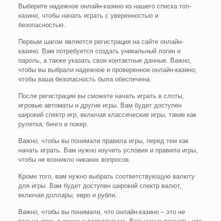
Выберите надежное онлайн-казино из нашего списка топ-
казино, чтобы начать играть с уверенностью и
безопасностью.
Первым шагом является регистрация на сайте онлайн-
казино. Вам потребуется создать уникальный логин и
пароль, а также указать свои контактные данные. Важно,
чтобы вы выбрали надежное и проверенное онлайн-казино,
чтобы ваша безопасность была обеспечена.
После регистрации вы сможете начать играть в слоты,
игровые автоматы и другие игры. Вам будет доступен
широкий спектр игр, включая классические игры, такие как
рулетка, бинго и покер.
Важно, чтобы вы понимали правила игры, перед тем как
начать играть. Вам нужно изучить условия и правила игры,
чтобы не возникло никаких вопросов.
Кроме того, вам нужно выбрать соответствующую валюту
для игры. Вам будет доступен широкий спектр валют,
включая доллары, евро и рубли.
Важно, чтобы вы понимали, что онлайн-казино – это не